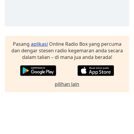
Font
Family
Reset
Done
Pasang
aplikasi
Online Radio Box yang percuma
Close
Modal
dan dengar stesen radio kegemaran anda secara
Dialog
dalam talian – di mana jua anda berada!
End
of
dialog
window.
pilihan lain