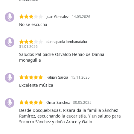
opens
subtitles
settings
Juan Gonzalez
14.03.2026
dialog
No se escucha
subtitles
off
,
selected
dannapaola lombanatafur
31.01.2026
Audio
Saludos Pal padre Osvaldo Henao de Danna
Track
monaguilla
Picture-
in-
Picture
Fabian Garcia
15.11.2025
Fullscreen
Excelente música
This
is
a
Omar Sanchez
30.05.2025
modal
Desde Dosquebradas, Risaralda la familia Sánchez
window.
Ramírez, escuchando la eucaristía. Y un saludo para
Socorro Sánchez y doña Aracely Gallo
Beginning