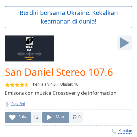
loading.
Play
Berdiri bersama Ukraine. Kekalkan
Video
keamanan di dunia!
Play
Skip
Backward
Skip
Forward
Mute
Current
Time
0:00
San Daniel Stereo 107.6
/
Duration
-:-
Penilaian:
4.6
Ulasan
:
16
Loaded
:
0.00%
Emisora con musica Crossover y de informacion
Stream
Español
Type
LIVE
Seek to
Suka
12
Main
0
live,
currently
behind
Kenalan
live
LIVE