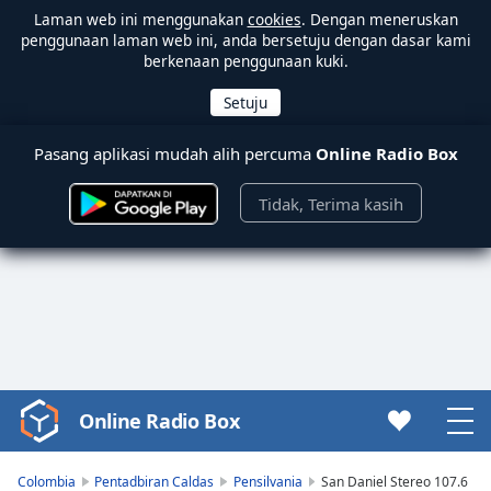
Laman web ini menggunakan
cookies
. Dengan meneruskan
penggunaan laman web ini, anda bersetuju dengan dasar kami
berkenaan penggunaan kuki.
Pasang aplikasi mudah alih percuma
Online Radio Box
Tidak, Terima kasih
Online Radio Box
Video
Player
is
Colombia
Pentadbiran Caldas
Pensilvania
San Daniel Stereo 107.6