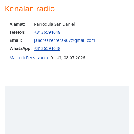
Kenalan radio
Opacity
Alamat:
Parroquia San Daniel
Caption
Telefon:
+3136594048
Area
Email:
jandresherrera967@gmail.com
Background
WhatsApp:
+3136594048
Color
Masa di Pensilvania
:
01:43
,
08.07.2026
Opacity
Font
Size
Text
Edge
Style