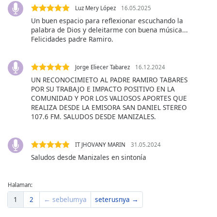
of
Luz Mery López
16.05.2025
dialog
Un buen espacio para reflexionar escuchando la
window.
palabra de Dios y deleitarme con buena música...
Escape
Felicidades padre Ramiro.
will
cancel
and
Jorge Eliecer Tabarez
16.12.2024
close
UN RECONOCIMIETO AL PADRE RAMIRO TABARES
the
POR SU TRABAJO E IMPACTO POSITIVO EN LA
COMUNIDAD Y POR LOS VALIOSOS APORTES QUE
window.
REALIZA DESDE LA EMISORA SAN DANIEL STEREO
107.6 FM. SALUDOS DESDE MANIZALES.
Text
Color
IT JHOVANY MARIN
31.05.2024
Saludos desde Manizales en sintonía
Opacity
Halaman:
Text
Background
1
2
← sebelumya
seterusnya →
Color