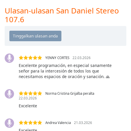
Remaining
Time
-
Ulasan-ulasan San Daniel Stereo
-:-
107.6
1x
Playback
Rate
Chapters
YENNY CORTES
22.03.2026
Chapters
Excelente programación, en especial sanamente
señor para la intercesión de todos los que
Descriptions
necesitamos espacios de oración y sanación. 🙏
descriptions
off
,
Norma Cristina Grijalba peralta
selected
22.03.2026
Excelente
Subtitles
subtitles
Andrea Valencia
21.03.2026
settings
,
Excelente