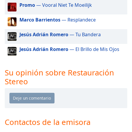
of
Promo
— Vooral Niet Te Moeilijk
dialog
window.
Marco Barrientos
— Resplandece
Escape
will
Jesús Adrián Romero
— Tu Bandera
cancel
and
close
Jesús Adrián Romero
— El Brillo de Mis Ojos
the
window.
Su opinión sobre Restauración
Text
Stereo
Color
Opacity
Text
Contactos de la emisora
Background
Color