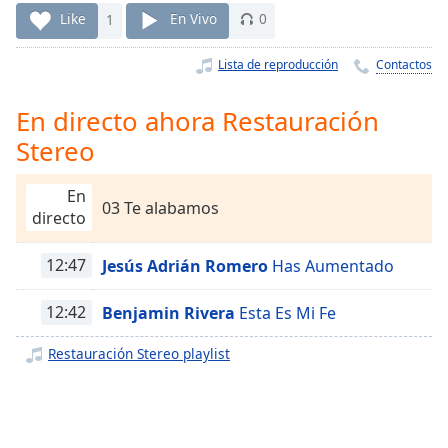
Remaining
Like
1
En Vivo
0
Time
-
-:-
Lista de reproducción
Contactos
1x
En directo ahora Restauración
Playback
Rate
Stereo
Chapters
En
Chapters
03 Te alabamos
directo
Descriptions
12:47
Jesús Adrián Romero
Has Aumentado
descriptions
off
,
12:42
Benjamin Rivera
Esta Es Mi Fe
selected
Restauración Stereo playlist
Subtitles
subtitles
settings
,