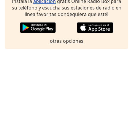
Instala la
aplicación
gratis Online Radio Box para
Font
su teléfono y escucha sus estaciones de radio en
Family
línea favoritas dondequiera que esté!
Reset
Done
otras opciones
Close
Modal
Dialog
End
of
dialog
window.