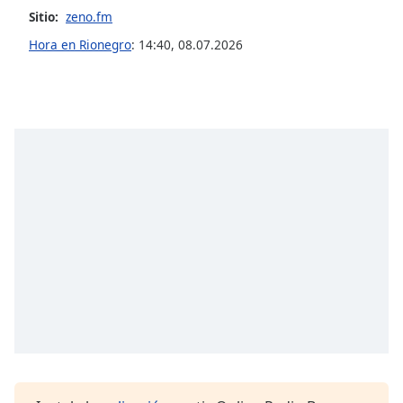
Sitio:
zeno.fm
Opacity
Hora en Rionegro
:
14:40
,
08.07.2026
Caption
Area
Background
Color
Opacity
Font
Size
Text
Edge
Style