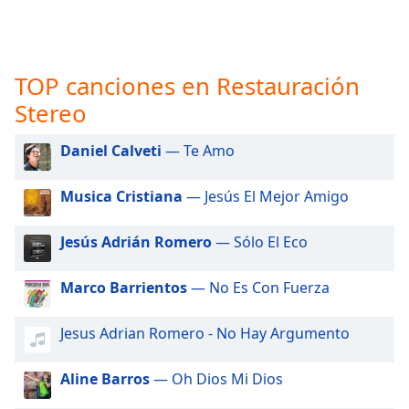
opens
subtitles
settings
dialog
TOP canciones en Restauración
subtitles
off
,
Stereo
selected
Daniel Calveti
— Te Amo
Audio
Track
Musica Cristiana
— Jesús El Mejor Amigo
Picture-
in-
Picture
Jesús Adrián Romero
— Sólo El Eco
Fullscreen
This
Marco Barrientos
— No Es Con Fuerza
is
a
Jesus Adrian Romero - No Hay Argumento
modal
window.
Aline Barros
— Oh Dios Mi Dios
Beginning