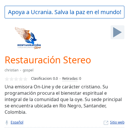
loading.
Play
Apoya a Ucrania. Salva la paz en el mundo!
Video
Play
Skip
Backward
Skip
Forward
Mute
Current
Restauración Stereo
Time
0:00
/
christian
gospel
Duration
-:-
Clasificacion:
0.0
Retiradas
:
0
Loaded
:
Una emisora On-Line y de carácter cristiano. Su
0.00%
programación procura el bienestar espiritual e
Stream
integral de la comunidad que la oye. Su sede principal
Type
LIVE
se encuentra ubicada en Rio Negro, Santander,
Seek to
live,
Colombia.
currently
behind
Español
Sitio web
live
LIVE