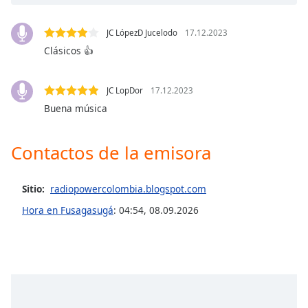
Opacity
JC LópezD Jucelodo
17.12.2023
Clásicos 👍
Caption
Area
JC LopDor
17.12.2023
Background
Buena música
Color
Contactos de la emisora
Opacity
Sitio:
radiopowercolombia.blogspot.com
Font
Size
Hora en Fusagasugá
:
04:54
,
08.09.2026
Text
Edge
Style