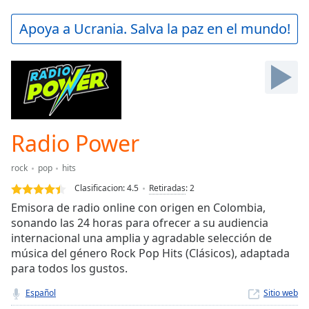
loading.
Play
Apoya a Ucrania. Salva la paz en el mundo!
Video
Play
Skip
Backward
Skip
Forward
Mute
Current
Radio Power
Time
0:00
/
rock
pop
hits
Duration
-:-
Clasificacion:
4.5
Retiradas
:
2
Loaded
:
Emisora de radio online con origen en Colombia,
0.00%
sonando las 24 horas para ofrecer a su audiencia
Stream
internacional una amplia y agradable selección de
Type
LIVE
música del género Rock Pop Hits (Clásicos), adaptada
Seek to
live,
para todos los gustos.
currently
behind
Español
Sitio web
live
LIVE