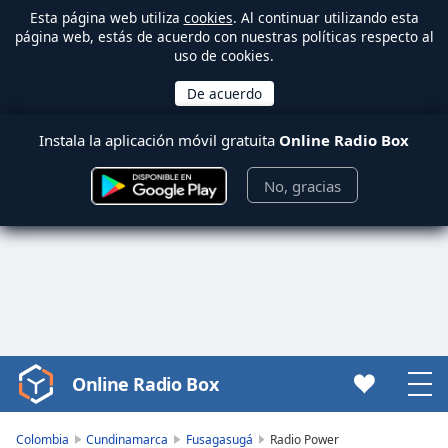
Esta página web utiliza
cookies
. Al continuar utilizando esta
página web, estás de acuerdo con nuestras políticas respecto al
uso de cookies.
Instala la aplicación móvil gratuita
Online Radio Box
No, gracias
Online Radio Box
Video
Player
is
Colombia
Cundinamarca
Fusagasugá
Radio Power