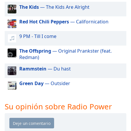
of
The Kids
— The Kids Are Alright
dialog
window.
Escape
Red Hot Chili Peppers
— Californication
will
cancel
9 PM - Till I come
and
close
The Offspring
— Original Prankster (feat.
the
Redman)
window.
Rammstein
— Du hast
Text
Color
Green Day
— Outsider
Opacity
Su opinión sobre Radio Power
Text
Background
Color