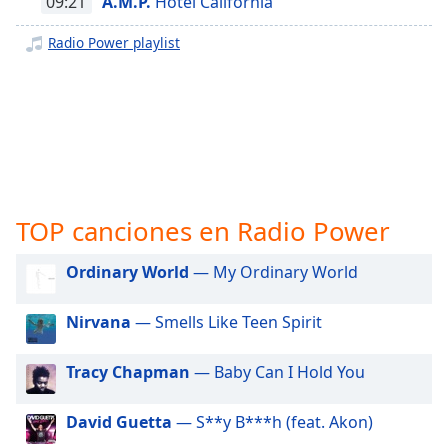
opens
09:21
A.M.P.
Hotel California
subtitles
Radio Power playlist
settings
dialog
subtitles
off
,
selected
Audio
Track
TOP canciones en Radio Power
Picture-
in-
Picture
Ordinary World
— My Ordinary World
Fullscreen
This
is
Nirvana
— Smells Like Teen Spirit
a
modal
Tracy Chapman
— Baby Can I Hold You
window.
David Guetta
— S**y B***h (feat. Akon)
Beginning