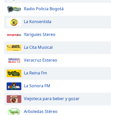
Radio Policia Bogotá
La Konsentida
Yariguies Stereo
La Cita Musical
Veracruz Estereo
La Reina Fm
La Sonora FM
Viejoteca para beber y gozar
Arboledas Stéreo