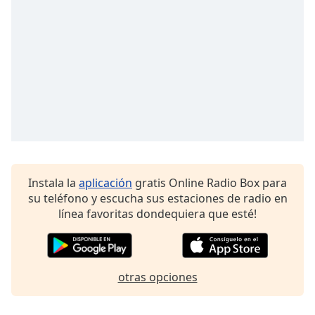
Font
Family
Reset
Done
Close
Modal
Dialog
End
of
dialog
Instala la
aplicación
gratis Online Radio Box para
window.
su teléfono y escucha sus estaciones de radio en
línea favoritas dondequiera que esté!
otras opciones