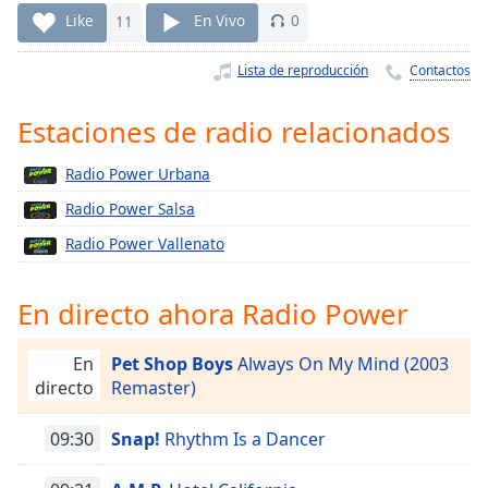
Remaining
Like
11
En Vivo
0
Time
-
-:-
Lista de reproducción
Contactos
1x
Estaciones de radio relacionados
Playback
Rate
Radio Power Urbana
Chapters
Radio Power Salsa
Chapters
Radio Power Vallenato
Descriptions
En directo ahora Radio Power
descriptions
off
,
selected
En
Pet Shop Boys
Always On My Mind (2003
directo
Remaster)
Subtitles
09:30
Snap!
Rhythm Is a Dancer
subtitles
settings
,