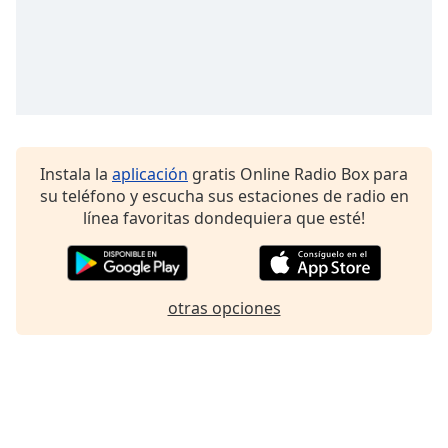
Font
Family
Reset
Done
Close
Modal
Instala la
aplicación
gratis Online Radio Box para
Dialog
su teléfono y escucha sus estaciones de radio en
End
línea favoritas dondequiera que esté!
of
dialog
window.
otras opciones