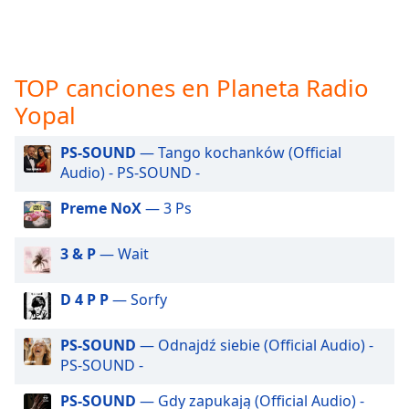
opens
subtitles
settings
dialog
subtitles
TOP canciones en Planeta Radio
off
,
Yopal
selected
PS-SOUND
— Tango kochanków (Official
Audio
Audio) - PS-SOUND -
Track
Preme NoX
— 3 Ps
Picture-
in-
Picture
3 & P
— Wait
Fullscreen
This
is
D 4 P P
— Sorfy
a
modal
PS-SOUND
— Odnajdź siebie (Official Audio) -
window.
PS-SOUND -
Beginning
PS-SOUND
— Gdy zapukają (Official Audio) -