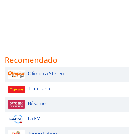
Recomendado
Olímpica Stereo
Tropicana
Bésame
La FM
Toque Latino