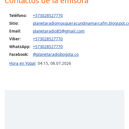
Contactos de la emisora
Opacity
Teléfono:
+573028527770
Sitio:
planetaradiomosqueracundinamarcafm.blogspot.
Caption
Email:
planetaradio85@gmail.com
Area
Viber:
+573028527770
Background
WhatsApp:
+573028527770
Color
Facebook:
@planetaradiobogota.co
Hora en Yopal
:
04:15
,
08.07.2026
Opacity
Font
Size
Text
Edge
Style