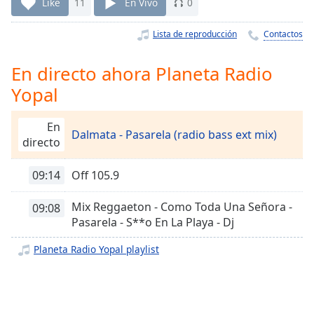
Remaining
Like
11
En Vivo
0
Time
-
-:-
Lista de reproducción
Contactos
1x
En directo ahora Planeta Radio
Playback
Yopal
Rate
Chapters
En
Dalmata - Pasarela (radio bass ext mix)
directo
Chapters
Descriptions
09:14
Off 105.9
descriptions
Mix Reggaeton - Como Toda Una Señora -
09:08
off
,
Pasarela - S**o En La Playa - Dj
selected
Planeta Radio Yopal playlist
Subtitles
subtitles
settings
,