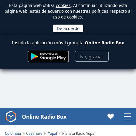
Esta página web utiliza
cookies
. Al continuar utilizando esta
página web, estás de acuerdo con nuestras políticas respecto al
uso de cookies.
Instala la aplicación móvil gratuita
Online Radio Box
No, gracias
Online Radio Box
Video
Player
is
Colombia
Casanare
Yopal
Planeta Radio Yopal