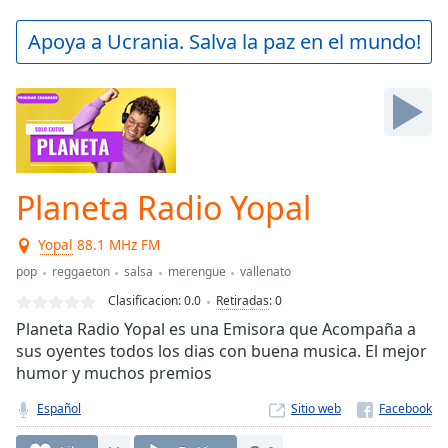
loading.
Play
Apoya a Ucrania. Salva la paz en el mundo!
Video
Play
Skip
Backward
Skip
Forward
Mute
Current
Planeta Radio Yopal
Time
0:00
/
Yopal
88.1 MHz FM
Duration
-:-
pop
reggaeton
salsa
merengue
vallenato
Loaded
:
0.00%
Clasificacion:
0.0
Retiradas
:
0
Stream
Planeta Radio Yopal es una Emisora que Acompaña a
Type
LIVE
sus oyentes todos los dias con buena musica. El mejor
Seek to
humor y muchos premios
live,
currently
Español
Sitio web
behind
live
LIVE