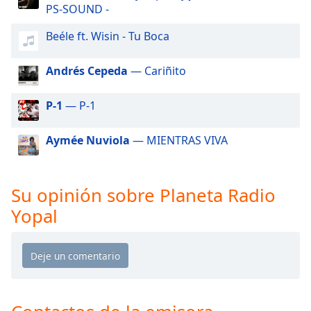
of
PS-SOUND -
dialog
window.
Beéle ft. Wisin - Tu Boca
Escape
will
Andrés Cepeda
— Cariñito
cancel
and
P-1
— P-1
close
the
Aymée Nuviola
— MIENTRAS VIVA
window.
Text
Color
Su opinión sobre Planeta Radio
Yopal
Opacity
Text
Background
Color