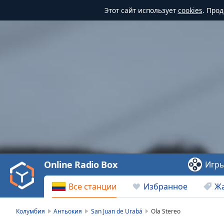
Этот сайт использует
cookies
. Про
Video
Player
is
loading.
Play
Video
Online Radio Box
Игр
Play
Skip
Все станции
Избранное
Ж
Backward
Skip
Forward
Колумбия
Антьокия
San Juan de Urabá
Ola Stereo
Mute