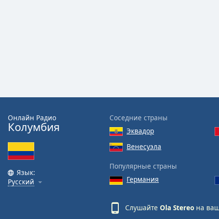
Audio
Track
Picture-
in-
Picture
Fullscreen
This
is
a
modal
window.
Онлайн Радио
Соседние страны
Колумбия
Эквадор
Beginning
of
Венесуэла
dialog
window.
Популярные страны
Язык:
Escape
Германия
Русский
will
cancel
and
Слушайте
Ola Stereo
на ваш
close