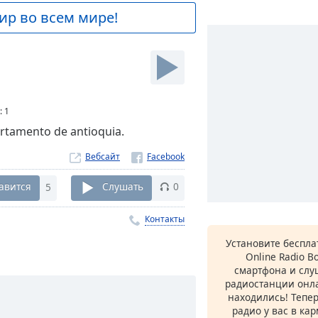
ир во всем мире!
:
1
artamento de antioquia.
Вебсайт
авится
5
Слушать
0
Контакты
Установите беспл
Online Radio B
смартфона и сл
радиостанции онла
находились! Тепе
радио у вас в ка