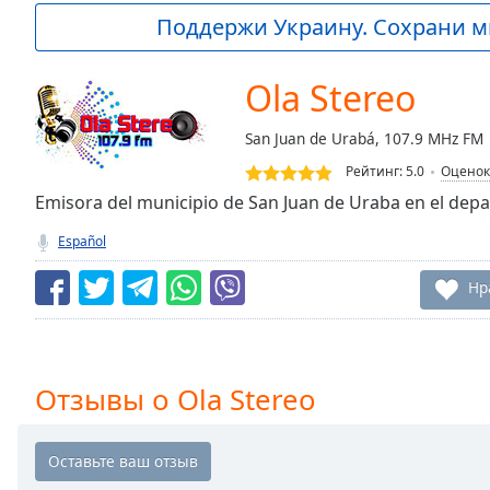
Current
Поддержи Украину. Сохрани м
Time
0:00
/
Duration
-:-
Ola Stereo
Loaded
:
0.00%
San Juan de Urabá, 107.9 MHz FM
0:00
Рейтинг:
5.0
Оценок
Stream
Type
LIVE
Emisora del municipio de San Juan de Uraba en el dep
Seek to
Español
live,
currently
behind
Нр
live
LIVE
Remaining
Time
-
-:-
Отзывы о Ola Stereo
1x
Playback
Rate