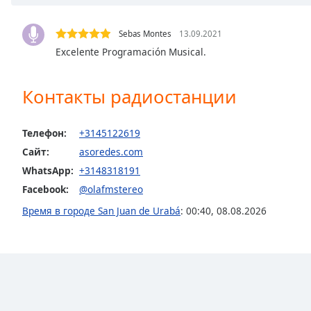
Chapters
Chapters
Sebas Montes
13.09.2021
Excelente Programación Musical.
Descriptions
descriptions
Контакты радиостанции
off
,
selected
Телефон:
+3145122619
Subtitles
Сайт:
asoredes.com
subtitles
WhatsApp:
+3148318191
settings
,
Facebook:
@olafmstereo
opens
Время в городе San Juan de Urabá
:
00:40
,
08.08.2026
subtitles
settings
dialog
subtitles
off
,
selected