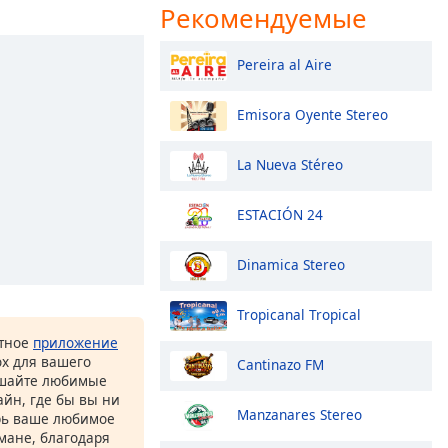
Рекомендуемые
Pereira al Aire
Emisora Oyente Stereo
La Nueva Stéreo
ESTACIÓN 24
Dinamica Stereo
Tropicanal Tropical
атное
приложение
ox для вашего
Cantinazo FM
ушайте любимые
йн, где бы вы ни
Manzanares Stereo
рь ваше любимое
рмане, благодаря