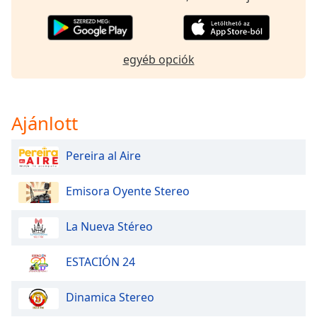
of
dialog
window.
Escape
egyéb opciók
will
cancel
and
close
Ajánlott
the
window.
Pereira al Aire
Text
Emisora Oyente Stereo
Color
La Nueva Stéreo
Opacity
ESTACIÓN 24
Text
Background
Dinamica Stereo
Color