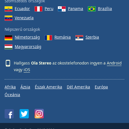
Szomszédos országok
Ecuador
Peru
Panama
Brazília
Venezuela
Népszerű országok
Németország
Románia
Szerbia
Magyarország
Hallgass
Ola Stereo
az okostelefonodon ingyen a
Android
vagy
iOS
Afrika
Ázsia
Észak Amerika
Dél Amerika
Európa
Óceánia