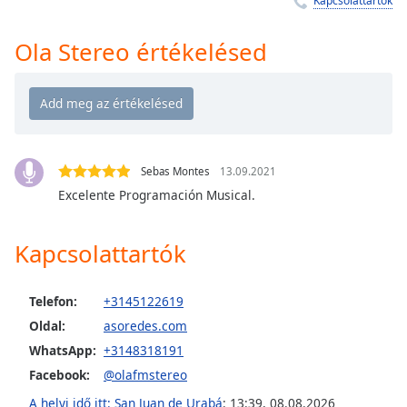
Kapcsolattartók
Remaining
Time
-
-:-
Ola Stereo értékelésed
1x
Playback
Rate
Chapters
Sebas Montes
13.09.2021
Chapters
Excelente Programación Musical.
Descriptions
Kapcsolattartók
descriptions
off
,
selected
Telefon:
+3145122619
Oldal:
asoredes.com
Subtitles
WhatsApp:
+3148318191
subtitles
Facebook:
@olafmstereo
settings
,
A helyi idő itt: San Juan de Urabá
:
13:39
,
08.08.2026