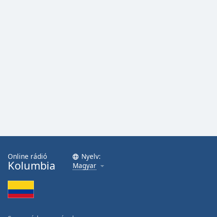
Font
Family
Reset
Done
Close
Modal
Dialog
End
of
dialog
window.
Online rádió
Nyelv:
Kolumbia
Magyar