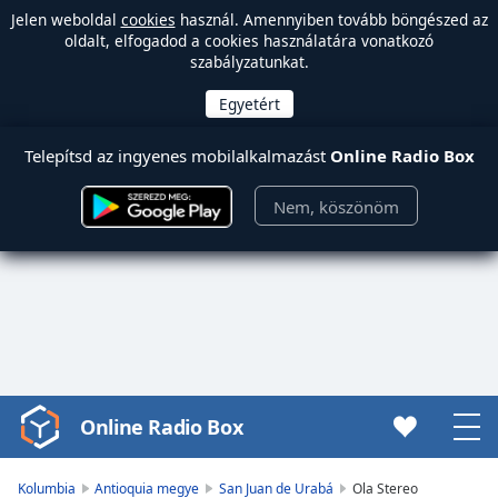
Jelen weboldal
cookies
használ. Amennyiben tovább böngészed az
oldalt, elfogadod a cookies használatára vonatkozó
szabályzatunkat.
Telepítsd az ingyenes mobilalkalmazást
Online Radio Box
Nem, köszönöm
Online Radio Box
Video
Player
is
Kolumbia
Antioquia megye
San Juan de Urabá
Ola Stereo