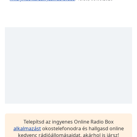
opens
subtitles
settings
dialog
subtitles
off
,
selected
Audio
Track
Picture-
in-
Picture
Fullscreen
This
is
a
modal
window.
Telepítsd az ingyenes Online Radio Box
alkalmazást
okostelefonodra és hallgasd online
Beginning
kedvenc rádióállomásaidat, akárhol is jársz!