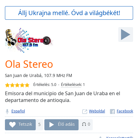
loading.
Play
Állj Ukrajna mellé. Óvd a világbékét!
Video
Play
Skip
Backward
Skip
Forward
Mute
Current
Ola Stereo
Time
0:00
/
San Juan de Urabá, 107.9 MHz FM
Duration
-:-
Értékelés:
5.0
Értékelések
:
1
Loaded
:
0.00%
Emisora del municipio de San Juan de Uraba en el
Stream
departamento de antioquia.
Type
LIVE
Español
Weboldal
Seek to
live,
currently
Tetszik
5
Élő adás
0
behind
live
LIVE