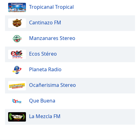
Tropicanal Tropical
Opacity
Cantinazo FM
Caption
Manzanares Stereo
Area
Background
Color
Ecos Stéreo
Planeta Radio
Opacity
Ocañerisima Stereo
Font
Size
Que Buena
Text
La Mezcla FM
Edge
Style