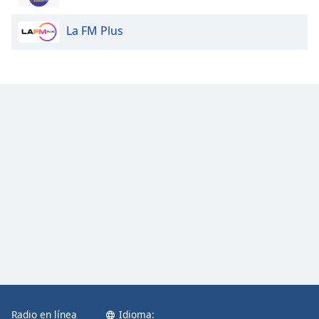
La FM Plus
Opacity
Caption
Area
Background
Color
Opacity
Font
Size
Text
Edge
Style
Radio en línea
Idioma: