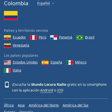
Colombia
Español
Font
Family
Reset
Países y territorios vecinos
Done
Close
Ecuador
Perú
Panamá
Brasil
Modal
Dialog
Venezuela
End
of
Los países populares
dialog
Estados Unidos
España
México
window.
Italia
¡Escucha la
Mundo Locura Radio
gratis en tu smartphone
con la aplicación
Android
o
iOS
!
África
Asia
América del Norte
América del Sur
Europa
Oceanía