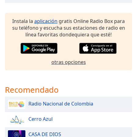
opens
subtitles
settings
dialog
Instala la
aplicación
gratis Online Radio Box para
subtitles
su teléfono y escucha sus estaciones de radio en
off
,
línea favoritas dondequiera que esté!
selected
Audio
Track
otras opciones
Picture-
in-
Picture
Fullscreen
Recomendado
This
is
Radio Nacional de Colombia
a
modal
window.
Cerro Azul
Beginning
CASA DE DIOS