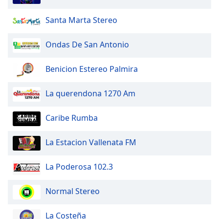
of
dialog
Santa Marta Stereo
window.
Escape
Ondas De San Antonio
will
cancel
and
Benicion Estereo Palmira
close
the
La querendona 1270 Am
window.
Caribe Rumba
Text
Color
La Estacion Vallenata FM
Opacity
La Poderosa 102.3
Text
Normal Stereo
Background
Color
La Costeña