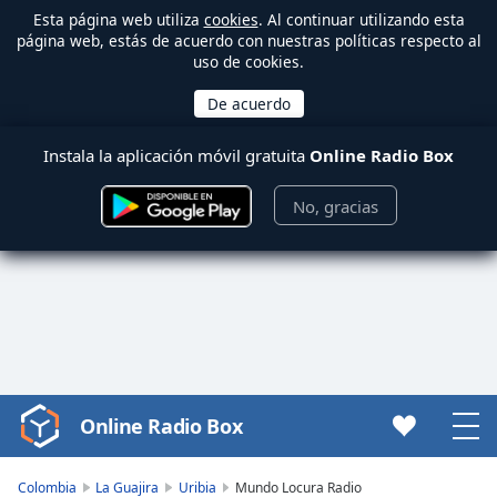
Esta página web utiliza
cookies
. Al continuar utilizando esta
página web, estás de acuerdo con nuestras políticas respecto al
uso de cookies.
Instala la aplicación móvil gratuita
Online Radio Box
No, gracias
Online Radio Box
Video
Player
is
Colombia
La Guajira
Uribia
Mundo Locura Radio