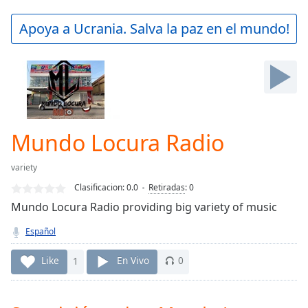
loading.
Play
Apoya a Ucrania. Salva la paz en el mundo!
Video
Play
Skip
Backward
Skip
Forward
Mute
Current
Mundo Locura Radio
Time
0:00
/
variety
Duration
-:-
Clasificacion:
0.0
Retiradas
:
0
Loaded
:
Mundo Locura Radio providing big variety of music
0.00%
Stream
Español
Type
LIVE
Seek to
Like
1
En Vivo
0
live,
currently
behind
live
LIVE