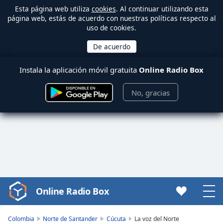
Esta página web utiliza
cookies
. Al continuar utilizando esta
página web, estás de acuerdo con nuestras políticas respecto al
uso de cookies.
Instala la aplicación móvil gratuita
Online Radio Box
No, gracias
Online Radio Box
Video
Player
is
Colombia
Norte de Santander
Cúcuta
La voz del Norte