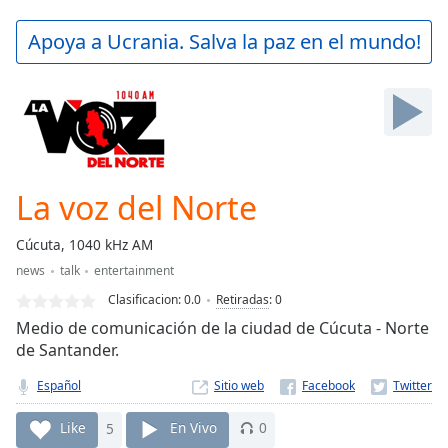
loading.
Play
Apoya a Ucrania. Salva la paz en el mundo!
Video
Play
Skip
Backward
Skip
Forward
Mute
Current
La voz del Norte
Time
0:00
/
Cúcuta, 1040 kHz AM
Duration
-:-
news
talk
entertainment
Loaded
:
0.00%
Clasificacion:
0.0
Retiradas
:
0
Stream
Medio de comunicación de la ciudad de Cúcuta - Norte
Type
LIVE
de Santander.
Seek to
live,
Español
Sitio web
currently
behind
Like
5
En Vivo
0
live
LIVE