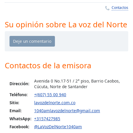
Remaining
Time
-
Contactos
-:-
Su opinión sobre La voz del Norte
1x
Playback
Rate
Chapters
Chapters
Contactos de la emisora
Descriptions
Avenida 0 No.17-51 / 2° piso, Barrio Caobos,
Dirección:
descriptions
Cúcuta, Norte de Santander
off
,
Teléfono:
+(607) 55 00 940
selected
Sitio:
lavozdelnorte.com.co
Subtitles
Email:
1040amlavozdelnorte@gmail.com
WhatsApp:
+3157427985
subtitles
settings
,
Facebook:
@LaVozDelNorte1040am