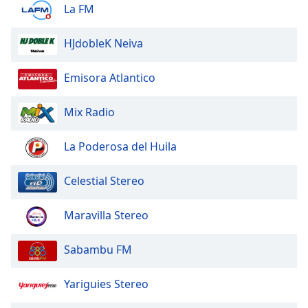
La FM
Opacity
HJdobleK Neiva
Caption
Emisora Atlantico
Area
Background
Mix Radio
Color
La Poderosa del Huila
Opacity
Celestial Stereo
Font
Size
Maravilla Stereo
Sabambu FM
Text
Edge
Style
Yariguies Stereo