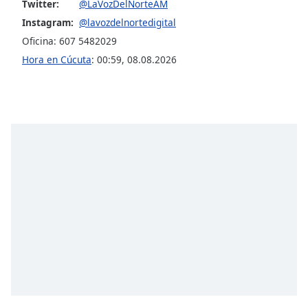
opens
Twitter:
@LaVozDelNorteAM
subtitles
Instagram:
@lavozdelnortedigital
settings
Oficina: 607 5482029
dialog
Hora en Cúcuta
:
00:59
,
08.08.2026
subtitles
off
,
selected
Audio
Track
Picture-
in-
Picture
Fullscreen
This
is
a
modal
window.
Beginning