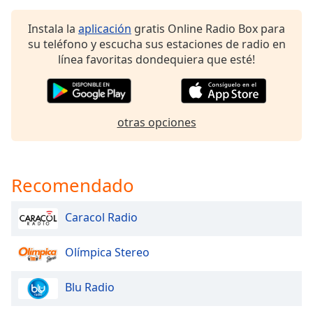
of
dialog
Instala la
aplicación
gratis Online Radio Box para
window.
su teléfono y escucha sus estaciones de radio en
Escape
línea favoritas dondequiera que esté!
will
cancel
and
close
otras opciones
the
window.
Text
Recomendado
Color
Caracol Radio
Opacity
Olímpica Stereo
Text
Blu Radio
Background
Color