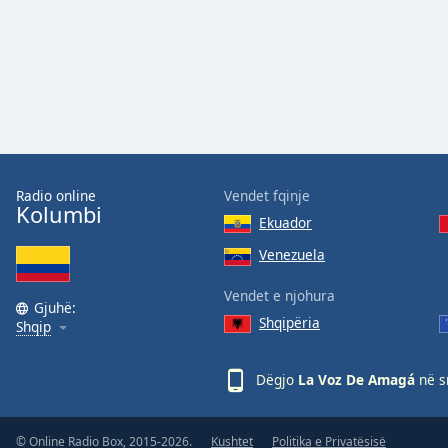
Radio online
Vendet fqinje
Kolumbi
Ekuador
Venezuela
Vendet e njohura
Gjuhë:
Shqipëria
Shqip
Dëgjo
La Voz De Amagá
në s
© Online Radio Box, 2015-2026.
Kushtet
Politika e Privatësisë