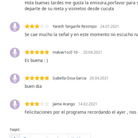
Color
Hola buenas tardes me gusta la emisora,porfavor para s
departe de su nieta y visnietos desde cucuta
Opacity
Yaneth Tangarife Restrepo
24.07.2021
Se cae mucho la señal y en este momento no escucho n
Font
Size
malvav1sc0 10 -
20.04.2021
Es buena : )
Text
Edge
Style
Isabella Ossa Garcia
20.04.2021
buen dia
Font
Family
Jaime Arango
14.02.2021
Felicitaciones por el programa recordando el ayer , no
Reset
Done
Faqet:
Close
Modal