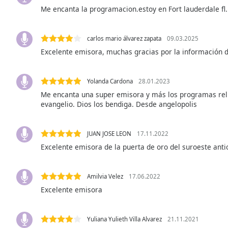
Me encanta la programacion.estoy en Fort lauderdale fl.
the
window.
carlos mario álvarez zapata
09.03.2025
Text
Excelente emisora, muchas gracias por la información d
Color
Yolanda Cardona
28.01.2023
Opacity
Me encanta una super emisora y más los programas reli
evangelio. Dios los bendiga. Desde angelopolis
Text
Background
JUAN JOSE LEON
17.11.2022
Color
Excelente emisora de la puerta de oro del suroeste ant
Opacity
Amilvia Velez
17.06.2022
Excelente emisora
Caption
Area
Background
Yuliana Yulieth Villa Alvarez
21.11.2021