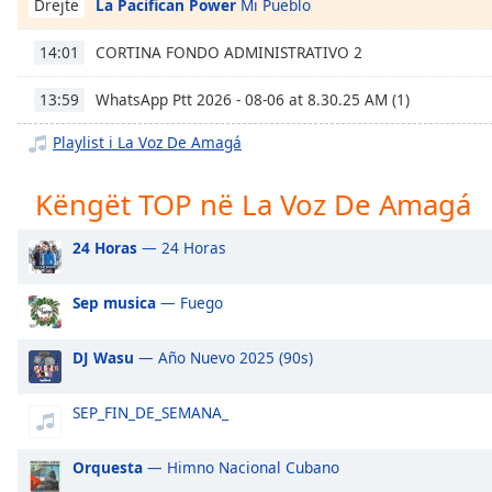
La Pacifican Power
Mi Pueblo
Drejtë
Chapters
Chapters
CORTINA FONDO ADMINISTRATIVO 2
14:01
Descriptions
WhatsApp Ptt 2026 - 08-06 at 8.30.25 AM (1)
13:59
descriptions
Playlist i La Voz De Amagá
off
,
selected
Këngët TOP në La Voz De Amagá
Subtitles
24 Horas
— 24 Horas
subtitles
settings
,
Sep musica
— Fuego
opens
subtitles
DJ Wasu
— Año Nuevo 2025 (90s)
settings
dialog
subtitles
SEP_FIN_DE_SEMANA_
off
,
selected
Orquesta
— Himno Nacional Cubano