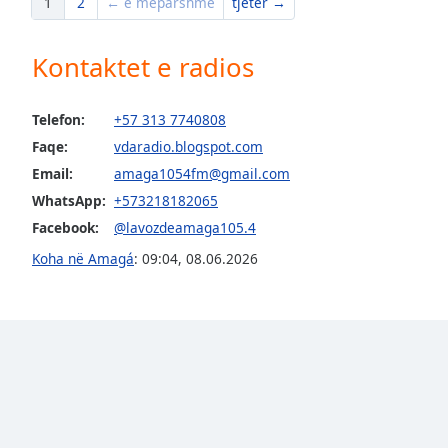
1
2
← e mëparshme
tjetër →
Dialog
End
of
Kontaktet e radios
dialog
window.
Telefon:
+57 313 7740808
Faqe:
vdaradio.blogspot.com
Email:
amaga1054fm@gmail.com
WhatsApp:
+573218182065
Facebook:
@lavozdeamaga105.4
Koha në Amagá
:
09:04
,
08.06.2026