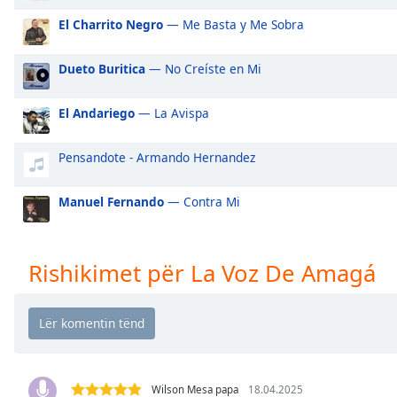
Audio
Track
El Charrito Negro
— Me Basta y Me Sobra
Picture-
Dueto Buritica
— No Creíste en Mi
in-
Picture
Fullscreen
El Andariego
— La Avispa
This
is
Pensandote - Armando Hernandez
a
modal
window.
Manuel Fernando
— Contra Mi
Beginning
of
Rishikimet për La Voz De Amagá
dialog
window.
Escape
will
cancel
and
Wilson Mesa papa
18.04.2025
close