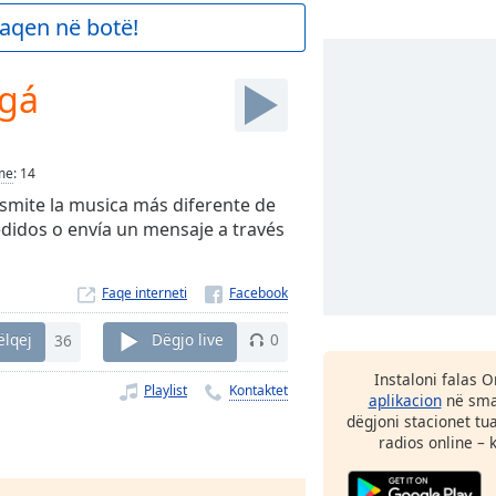
aqen në botë!
agá
me
:
14
smite la musica más diferente de
edidos o envía un mensaje a través
Faqe interneti
ëlqej
36
Dëgjo live
0
Instaloni falas 
Playlist
Kontaktet
aplikacion
në smar
dëgjoni stacionet tu
radios online – 