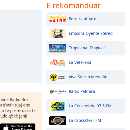
E rekomanduar
Pereira al Aire
Emisora Oyente Stereo
Tropicanal Tropical
La Veterana
Viva Stereo Medellin
Radio Palmira
Online Radio Box
tfonin tuaj dhe
La Consentida 97.5 FM
aja të preferuara të
kudo që të jeni!
La CrossOver FM