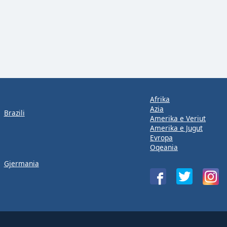
Afrika
Azia
Brazili
Amerika e Veriut
Amerika e Jugut
Evropa
Oqeania
Gjermania