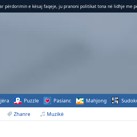
r përdorimin e kësaj faqeje, ju pranoni politikat tona në lidhje me 
jëra
Puzzle
Pasianc
Mahjong
Sudok
Zhanre
Muzikë