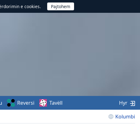
përdorimin e cookies.
u
Reversi
Tavëll
Hyr
Kolumbi