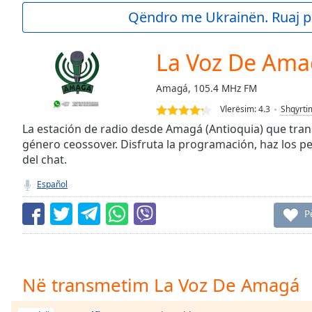
Current
Qëndro me Ukrainën. Ruaj p
Time
0:00
/
Duration
-:-
La Voz De Am
Loaded
:
0.00%
Amagá, 105.4 MHz FM
0:00
Vlerësim:
4.3
Shqyrti
Stream
Type
LIVE
La estación de radio desde Amagá (Antioquia) que tran
género ceossover. Disfruta la programación, haz los p
Seek to
live,
del chat.
currently
behind
Español
live
LIVE
Remaining
P
Time
-
-:-
1x
Në transmetim La Voz De Amagá
Playback
Rate