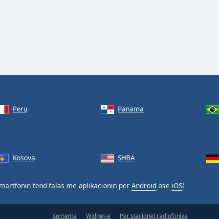
Peru
Panama
Kosova
SHBA
martfonin tënd falas me aplikacionin për
Android
ose
iOS
!
Komente
Widget-e
Për stacionet radiofonike