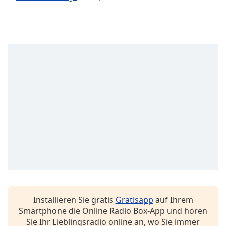
Beginning
of
dialog
window.
Escape
will
cancel
and
close
the
window.
Text
Color
Opacity
Installieren Sie gratis
Gratisapp
auf Ihrem
Text
Smartphone die Online Radio Box-App und hören
Background
Sie Ihr Lieblingsradio online an, wo Sie immer