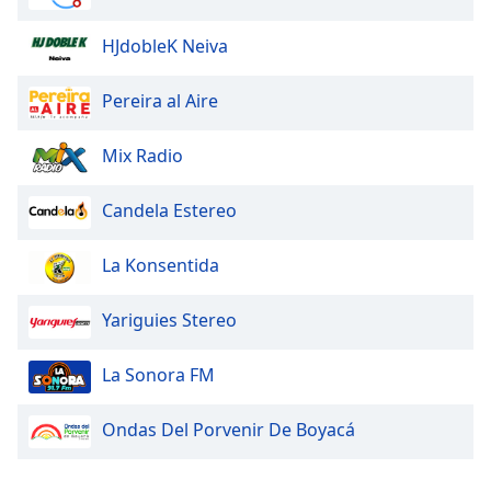
Font
HJdobleK Neiva
Family
Pereira al Aire
Reset
Mix Radio
Done
Close
Modal
Candela Estereo
Dialog
End
of
La Konsentida
dialog
window.
Yariguies Stereo
La Sonora FM
Ondas Del Porvenir De Boyacá