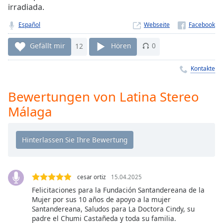
irradiada.
Remaining
Time
-
Español
Webseite
-:-
Gefällt mir
12
Hören
0
1x
Playback
Kontakte
Rate
Bewertungen von Latina Stereo
Chapters
Málaga
Chapters
Descriptions
descriptions
off
,
selected
cesar ortiz
15.04.2025
Felicitaciones para la Fundación Santandereana de la
Subtitles
Mujer por sus 10 años de apoyo a la mujer
subtitles
Santandereana, Saludos para La Doctora Cindy, su
padre el Chumi Castañeda y toda su familia.
settings
,