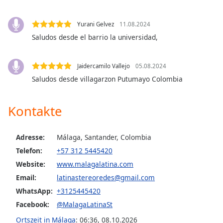
opens
subtitles
Yurani Gelvez
11.08.2024
settings
Saludos desde el barrio la universidad,
dialog
subtitles
off
,
Jaidercamilo Vallejo
05.08.2024
selected
Saludos desde villagarzon Putumayo Colombia
Audio
Track
Kontakte
Picture-
in-
Picture
Adresse:
Málaga, Santander, Colombia
Fullscreen
Telefon:
+57 312 5445420
This
Website:
www.malagalatina.com
is
Email:
latinastereoredes@gmail.com
a
modal
WhatsApp:
+3125445420
window.
Facebook:
@MalagaLatinaSt
Ortszeit in Málaga
:
06:36
,
08.10.2026