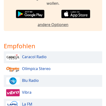
Color
wollen.
Opacity
andere Optionen
Caption
Area
Background
Color
Empfohlen
Caracol Radio
Opacity
Olímpica Stereo
Font
Size
Blu Radio
Text
Vibra
Edge
Style
La FM