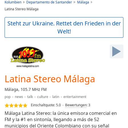
is
Kolumbien
Departamento de Santander
Málaga
loading.
Latina Stereo Málaga
Play
Video
Steht zur Ukraine. Rettet den Frieden in der
Play
Welt!
Skip
Backward
Skip
Forward
Mute
Current
Time
0:00
/
Latina Stereo Málaga
Duration
-:-
Loaded
:
Málaga, 105.7 MHz FM
0.00%
Stream
pop
news
talk
culture
latin
entertainment
Type
LIVE
Einschaltquote:
5.0
Bewertungen
:
3
Seek to
Málaga Latina Stereo: la única emisora comercial en
live,
FM y la #1 en sintonía, llegando a más de 52
currently
behind
municipios del Oriente Colombiano con su señal
live
LIVE