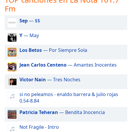
opens
Fm
subtitles
settings
dialog
Sep
— $$
subtitles
off
,
Y
— May
selected
Los Betos
— Por Siempre Sola
Audio
Track
Jean Carlos Centeno
— Amantes Inocentes
Picture-
in-
Picture
Victor Nain
— Tres Noches
Fullscreen
This
si no peleamos - enaldo barrera & julio rojas
is
0.54-8.84
a
modal
Patricia Teheran
— Bendita Inocencia
window.
Not Fragile - Intro
Beginning