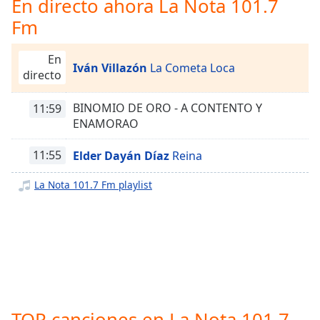
En directo ahora La Nota 101.7
Remaining
Time
-
Fm
-:-
En
1x
Iván Villazón
La Cometa Loca
directo
Playback
Rate
BINOMIO DE ORO - A CONTENTO Y
11:59
Chapters
ENAMORAO
Chapters
11:55
Elder Dayán Díaz
Reina
Descriptions
La Nota 101.7 Fm playlist
descriptions
off
,
selected
Subtitles
subtitles
settings
,
TOP canciones en La Nota 101.7