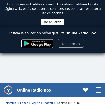
Esta página web utiliza
cookies
. Al continuar utilizando esta
página web, estás de acuerdo con nuestras políticas respecto al
uso de cookies.
Instala la aplicación móvil gratuita
Online Radio Box
No, gracias
Online Radio Box
Video
Player
is
Colombia
Cesar
Agustin Codazzi
La Nota 101.7 Fm