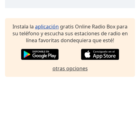
Font
Family
Instala la
aplicación
gratis Online Radio Box para
Reset
su teléfono y escucha sus estaciones de radio en
Done
línea favoritas dondequiera que esté!
Close
Modal
Dialog
End
otras opciones
of
dialog
window.