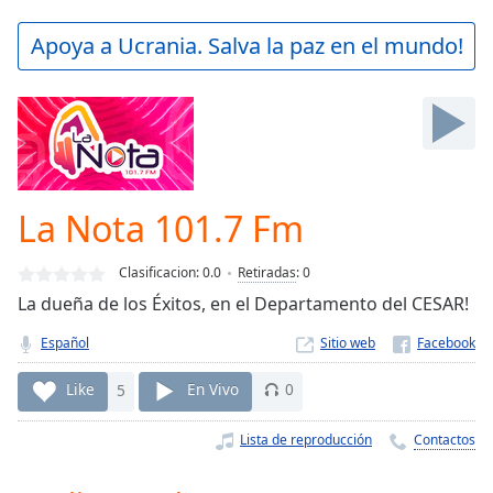
loading.
Play
Apoya a Ucrania. Salva la paz en el mundo!
Video
Play
Skip
Backward
Skip
Forward
Mute
Current
La Nota 101.7 Fm
Time
0:00
/
Clasificacion:
0.0
Retiradas
:
0
Duration
-:-
La dueña de los Éxitos, en el Departamento del CESAR!
Loaded
:
0.00%
Español
Sitio web
Stream
Type
LIVE
Like
5
En Vivo
0
Seek to
live,
Lista de reproducción
Contactos
currently
behind
live
LIVE