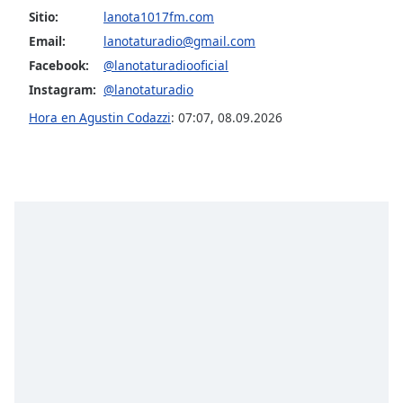
Sitio:
lanota1017fm.com
Opacity
Email:
lanotaturadio@gmail.com
Facebook:
@lanotaturadiooficial
Instagram:
@lanotaturadio
Caption
Area
Hora en Agustin Codazzi
:
07:07
,
08.09.2026
Background
Color
Opacity
Font
Size
Text
Edge
Style