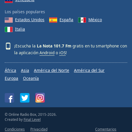
Los países populares
Estados Unidos
España
México
Italia
¡Escucha la
La Nota 101.7 Fm
gratis en tu smartphone con
la aplicación
Android
o
iOS
!
África
Asia
América del Norte
América del Sur
Europa
Oceanía
© Online Radio Box, 2015-2026.
Created by
Final Level
Condiciones
Privacidad
Comentarios