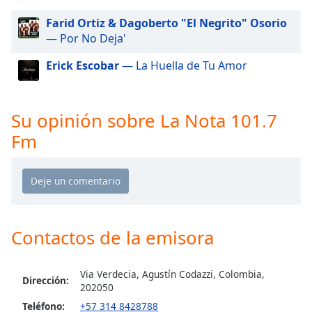
of
dialog
Farid Ortiz & Dagoberto "El Negrito" Osorio
window.
— Por No Deja'
Escape
Erick Escobar
— La Huella de Tu Amor
will
cancel
and
close
Su opinión sobre La Nota 101.7
the
Fm
window.
Text
Color
Opacity
Contactos de la emisora
Text
Via Verdecia, Agustín Codazzi, Colombia,
Dirección:
Background
202050
Color
Teléfono:
+57 314 8428788