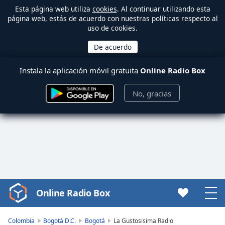
Esta página web utiliza
cookies
. Al continuar utilizando esta
página web, estás de acuerdo con nuestras políticas respecto al
uso de cookies.
Instala la aplicación móvil gratuita
Online Radio Box
No, gracias
Online Radio Box
Video
Player
is
Colombia
Bogotá D.C.
Bogotá
La Gustosisima Radio