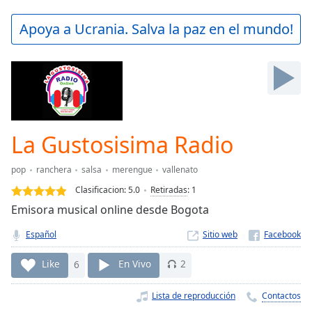
loading.
Play
Apoya a Ucrania. Salva la paz en el mundo!
Video
Play
Skip
Backward
Skip
Forward
Mute
Current
La Gustosisima Radio
Time
0:00
/
pop
ranchera
salsa
merengue
vallenato
Duration
-:-
Clasificacion:
5.0
Retiradas
:
1
Loaded
:
Emisora musical online desde Bogota
0.00%
Stream
Español
Sitio web
Type
LIVE
Seek to
Like
6
En Vivo
2
live,
currently
behind
Lista de reproducción
Contactos
live
LIVE