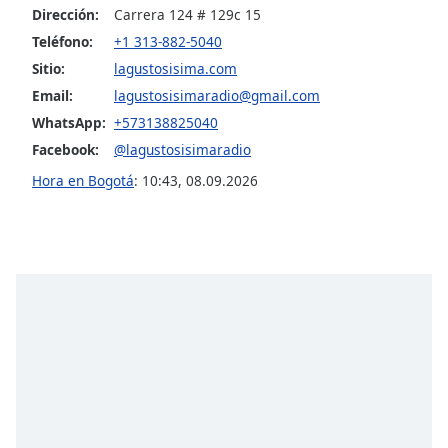
Dirección:
Carrera 124 # 129c 15
Teléfono:
+1 313-882-5040
Opacity
Sitio:
lagustosisima.com
Email:
lagustosisimaradio@gmail.com
Caption
WhatsApp:
+573138825040
Area
Background
Facebook:
@lagustosisimaradio
Color
Hora en Bogotá
:
10:43
,
08.09.2026
Opacity
Font
Size
Text
Edge
Style