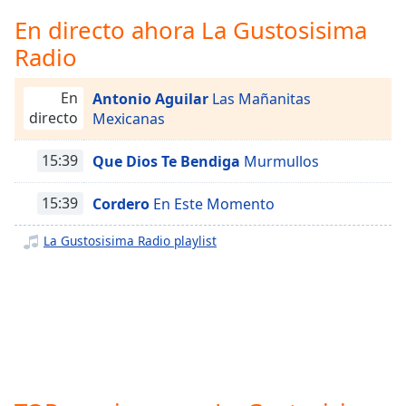
Remaining
Time
-
En directo ahora La Gustosisima
-:-
Radio
1x
En
Antonio Aguilar
Las Mañanitas
Playback
directo
Mexicanas
Rate
Chapters
15:39
Que Dios Te Bendiga
Murmullos
Chapters
15:39
Cordero
En Este Momento
Descriptions
La Gustosisima Radio playlist
descriptions
off
,
selected
Subtitles
subtitles
settings
,