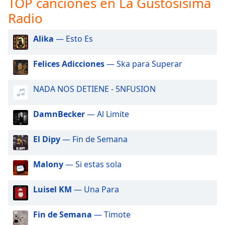
TOP canciones en La Gustosisima
opens
subtitles
Radio
settings
dialog
Alika
— Esto Es
subtitles
off
,
Felices Adicciones
— Ska para Superar
selected
Audio
NADA NOS DETIENE - 5NFUSION
Track
DamnBecker
— Al Limite
Picture-
in-
Picture
El Dipy
— Fin de Semana
Fullscreen
This
is
Malony
— Si estas sola
a
modal
Luisel KM
— Una Para
window.
Fin de Semana
— Timote
Beginning