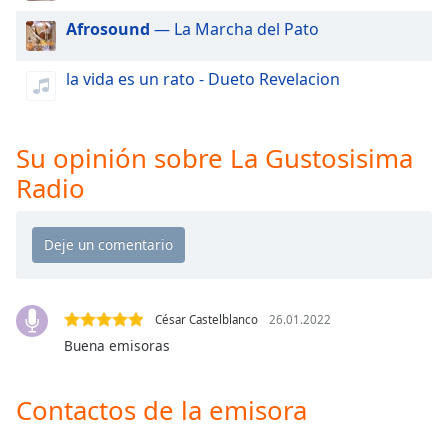
of
Afrosound
— La Marcha del Pato
dialog
window.
Escape
la vida es un rato - Dueto Revelacion
will
cancel
and
Su opinión sobre La Gustosisima
close
Radio
the
window.
Text
Color
César Castelblanco
26.01.2022
Opacity
Buena emisoras
Text
Contactos de la emisora
Background
Color