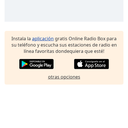
Font
Family
Reset
Done
Instala la
aplicación
gratis Online Radio Box para
Close
su teléfono y escucha sus estaciones de radio en
Modal
línea favoritas dondequiera que esté!
Dialog
End
of
dialog
window.
otras opciones