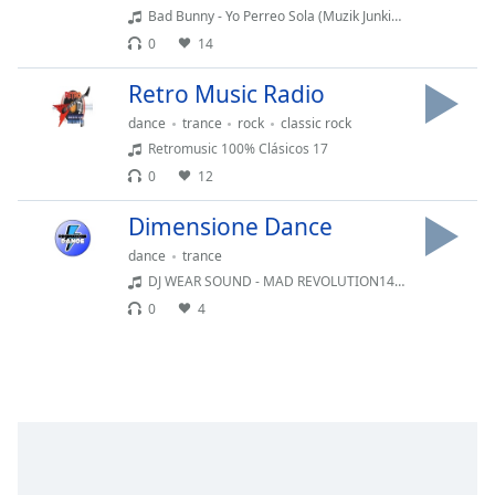
of
Bad Bunny - Yo Perreo Sola (Muzik Junkies Navidad Break Intro) (Dirty Extended)
dialog
0
14
window.
Escape
Retro Music Radio
will
dance
trance
rock
classic rock
cancel
Retromusic 100% Clásicos 17
and
close
0
12
the
Dimensione Dance
window.
dance
trance
Text
DJ WEAR SOUND - MAD REVOLUTION148 1
Color
0
4
Opacity
Text
Background
Color