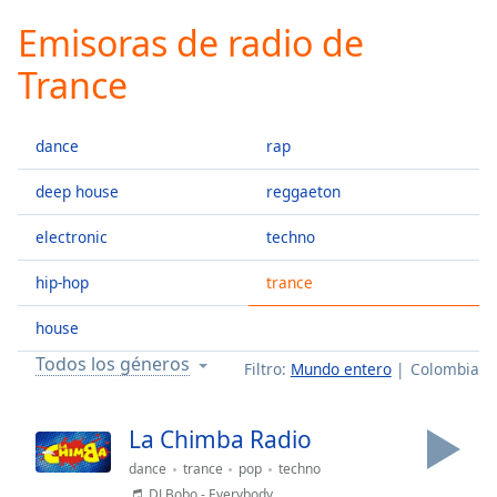
loading.
Emisoras de radio de
Play
Video
Trance
Play
Skip
Backward
dance
rap
Skip
Forward
Mute
deep house
reggaeton
Current
Time
0:00
electronic
techno
/
hip-hop
trance
Duration
-:-
Loaded
:
house
0.00%
Stream
Todos los géneros
Filtro:
Mundo entero
Colombia
Type
LIVE
Seek to
live,
La Chimba Radio
currently
behind
dance
trance
pop
techno
live
LIVE
DJ Bobo - Everybody