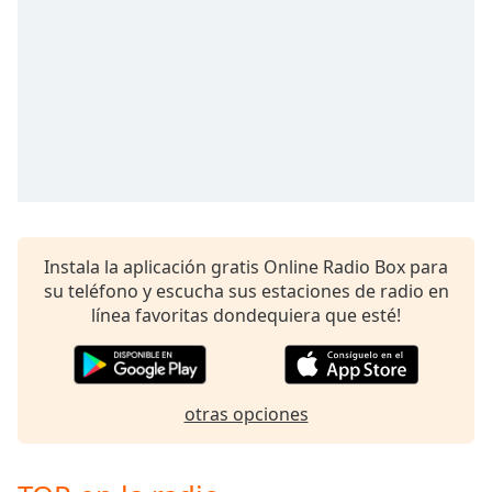
Opacity
Caption
Area
Background
Color
Opacity
Instala la aplicación gratis Online Radio Box para
su teléfono y escucha sus estaciones de radio en
Font
línea favoritas dondequiera que esté!
Size
Text
otras opciones
Edge
Style