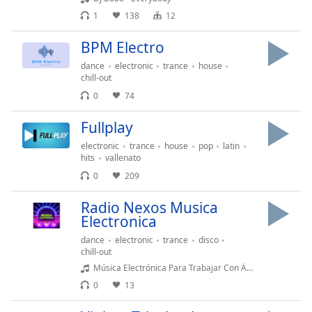
Remaining
Time
-
1
138
12
-:-
BPM Electro
1x
dance
electronic
trance
house
chill-out
Playback
Rate
0
74
Chapters
Fullplay
Chapters
electronic
trance
house
pop
latin
hits
vallenato
Descriptions
0
209
descriptions
Radio Nexos Musica
off
,
Electronica
selected
dance
electronic
trance
disco
chill-out
Subtitles
Música Electrónica Para Trabajar Con Ánimo y Ejercitarse-
subtitles
0
13
settings
,