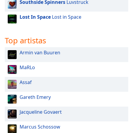
Southside Spinners
Luvstruck
Lost In Space
Lost in Space
Top artistas
Armin van Buuren
MaRLo
Assaf
Gareth Emery
Jacqueline Govaert
Marcus Schossow