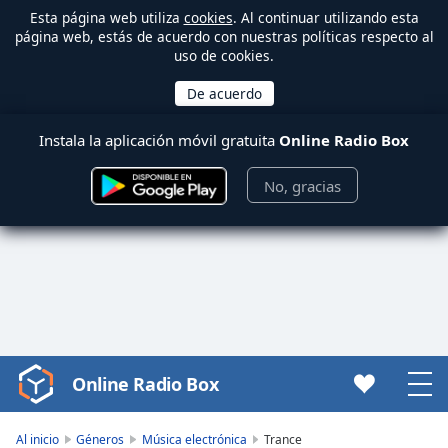
Esta página web utiliza
cookies
. Al continuar utilizando esta
página web, estás de acuerdo con nuestras políticas respecto al
uso de cookies.
Instala la aplicación móvil gratuita
Online Radio Box
No, gracias
Online Radio Box
Video
Player
is
Al inicio
Géneros
Música electrónica
Trance