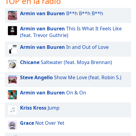
TOP en la radio
Font
Family
Armin van Buuren
B**h B**h B**h
Armin van Buuren
This Is What It Feels Like
Reset
(feat. Trevor Guthrie)
Done
Close
Armin van Buuren
In and Out of Love
Modal
Dialog
End
Chicane
Saltwater (feat. Moya Brennan)
of
dialog
Steve Angello
Show Me Love (feat. Robin S.)
window.
Armin van Buuren
On & On
Kriss Kross
Jump
Grace
Not Over Yet