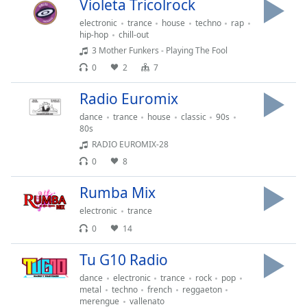
opens
Violeta Tricolrock
subtitles
electronic
trance
house
techno
rap
settings
hip-hop
chill-out
dialog
3 Mother Funkers - Playing The Fool
subtitles
0
2
7
off
,
selected
Radio Euromix
dance
trance
house
classic
90s
Audio
Track
80s
RADIO EUROMIX-28
Picture-
0
8
in-
Picture
Rumba Mix
Fullscreen
This
electronic
trance
is
0
14
a
modal
Tu G10 Radio
window.
dance
electronic
trance
rock
pop
metal
techno
french
reggaeton
Beginning
merengue
vallenato