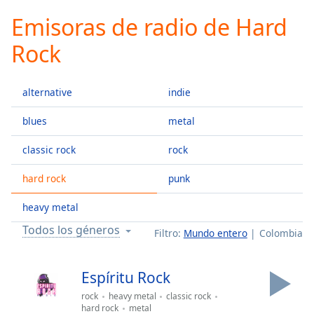
loading.
Emisoras de radio de Hard
Play
Video
Rock
Play
Skip
Backward
alternative
indie
Skip
Forward
Mute
blues
metal
Current
Time
0:00
classic rock
rock
/
hard rock
punk
Duration
-:-
Loaded
:
heavy metal
0.00%
Stream
Todos los géneros
Filtro:
Mundo entero
Colombia
Type
LIVE
Seek to
live,
Espíritu Rock
currently
behind
rock
heavy metal
classic rock
live
LIVE
hard rock
metal