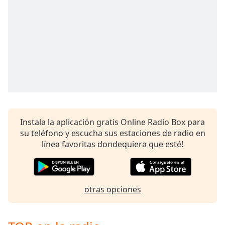
of
dialog
window.
Escape
will
cancel
and
close
the
window.
Instala la aplicación gratis Online Radio Box para
Text
su teléfono y escucha sus estaciones de radio en
Color
línea favoritas dondequiera que esté!
Opacity
otras opciones
Text
Background
Color