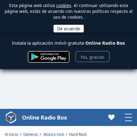
Esta página web utiliza
cookies
. Al continuar utilizando esta
página web, estás de acuerdo con nuestras políticas respecto al
uso de cookies.
Instala la aplicación móvil gratuita
Online Radio Box
No, gracias
Online Radio Box
Video
Player
is
Al inicio
Géneros
Música rock
Hard Rock