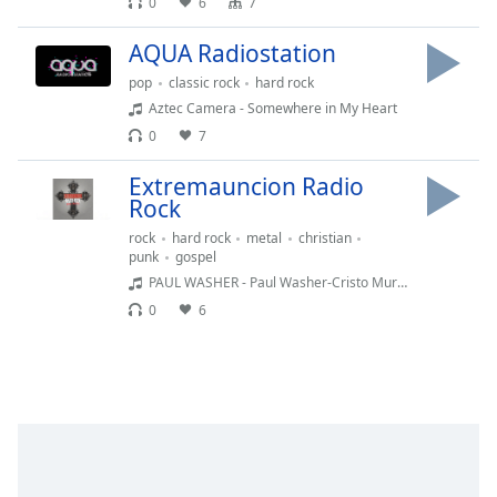
opens
0
6
7
subtitles
settings
AQUA Radiostation
dialog
pop
classic rock
hard rock
subtitles
Aztec Camera - Somewhere in My Heart
off
,
0
7
selected
Extremauncion Radio
Audio
Rock
Track
rock
hard rock
metal
christian
Picture-
punk
gospel
in-
PAUL WASHER - Paul Washer-Cristo Murio por Mi
Picture
Fullscreen
0
6
This
is
a
modal
window.
Beginning