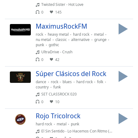
Remaining
Twisted Sister - Hot Love
Time
-
0
145
-:-
MaximusRockFM
1x
rock
heavy metal
hard rock
metal
Playback
nu metal
classic
alternative
grunge
Rate
punk
gothic
UltraDrive - Crush
Chapters
0
42
Chapters
Súper Clásicos del Rock
Descriptions
dance
rock
blues
hard rock
folk
descriptions
country
funk
off
,
SET CLASSROCK 020
selected
0
10
Subtitles
Rojo Tricolrock
subtitles
hard rock
metal
punk
settings
,
El Sin Sentido - Lo Hacemos Con Ritmo (Rough Dance Mix)