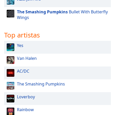
Font
Family
The Smashing Pumpkins
Bullet With Butterfly
Wings
Reset
Done
Top artistas
Close
Modal
Yes
Dialog
End
of
Van Halen
dialog
window.
AC/DC
The Smashing Pumpkins
Loverboy
Rainbow