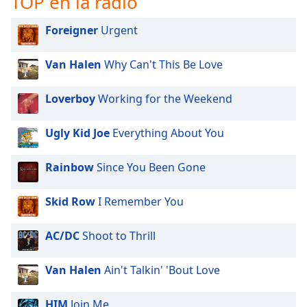
TOP en la radio
Opacity
Foreigner
Urgent
Van Halen
Why Can't This Be Love
Caption
Area
Loverboy
Working for the Weekend
Background
Color
Ugly Kid Joe
Everything About You
Opacity
Rainbow
Since You Been Gone
Font
Skid Row
I Remember You
Size
AC/DC
Shoot to Thrill
Text
Edge
Van Halen
Ain't Talkin' 'Bout Love
Style
HIM
Join Me