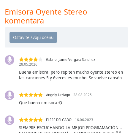
Time
-
-:-
Emisora Oyente Stereo
komentara
1x
Playback
Rate
Chapters
Chapters
Gabriel Jaime Vergara Sanchez
28.05.2026
Descriptions
Buena emisora, pero repiten mucho oyente stereo en
las canciones 5 y 6veces es mucho. Se vuelve cansón.
descriptions
off
,
selected
Angely Urriago
28.08.2025
Que buena emisora 💞
Subtitles
subtitles
ELFRE DELGADO
16.06.2023
settings
,
opens
SIEMPRE ESCUCHANDO LA MEJOR PROGRAMACIÓN...