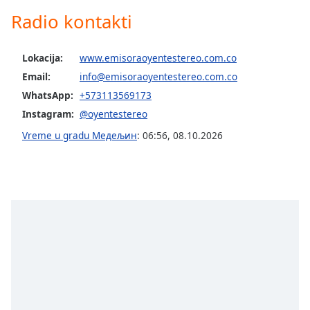
Radio kontakti
Opacity
Caption
Lokacija:
www.emisoraoyentestereo.com.co
Area
Email:
info@emisoraoyentestereo.com.co
Background
WhatsApp:
+573113569173
Color
Instagram:
@oyentestereo
Vreme u gradu Медељин
:
06:56
,
08.10.2026
Opacity
Font
Size
Text
Edge
Style
Font