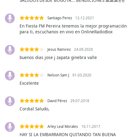
SALUDOS DESDE BOGOTÁ... BENDICIONES 🙏🙏🙏✌️✌️
subtitles
settings
dialog
Santiago Perez
12.12.2021
subtitles
En Fiesta FM Pereira tenemos la mejor programación
off
,
para ti, escuchanos en vivo en OnlineRadioBox
selected
Audio
Jesus Ramirez
24.09.2020
Track
buenos dias jose j zapata ginebra valle
Picture-
in-
Picture
Nelson Sam J
01.03.2020
Fullscreen
Excelente
This
is
a
David Pérez
29.07.2018
modal
Cordial Saludo,
window.
Beginning
Arley Leal Morales
16.11.2017
of
HAY SI LA EMBARRARON QUITANDO TAN BUENA