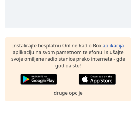
Family
Reset
Done
Close
Modal
Instalirajte besplatnu Online Radio Box
aplikacija
Dialog
aplikaciju na svom pametnom telefonu i slušajte
End
svoje omiljene radio stanice preko interneta - gde
of
god da ste!
dialog
window.
druge opcije