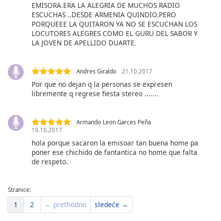
dialog
EMISORA.ERA LA ALEGRIA DE MUCHOS RADIO
ESCUCHAS ..DESDE ARMENIA QUINDIO.PERO
window.
PORQUEEE LA QUITARON YA NO SE ESCUCHAN LOS
Escape
LOCUTORES ALEGRES COMO EL GURU DEL SABOR Y
will
LA JOVEN DE APELLIDO DUARTE.
cancel
and
close
Andres Giraldo
21.10.2017
the
Por que no dejan q la personas se expresen
window.
libremente q regrese fiesta stereo .......
Text
Armando Leon Garces Peña
Color
19.10.2017
hola porque sacaron la emisoar tan buena home pa
poner ese chichido de fantantica no home que falta
Opacity
de respeto.
Text
Stranice:
Background
Color
1
2
← prethodno
sledeće →