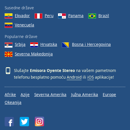
Susedne države
Ekvador
Peru
Panama
Brazil
Venecuela
Popularne države
Srbija
Hrvatska
Bosna i Hercegovina
Severna Makedonija
Slušajte
Emisora Oyente Stereo
na vašem pametnom
telefonu besplatno pomoću
Android
ili
iOS
aplikacije!
Afrike
Azije
Severna Amerika
Južna Amerika
Europe
Okeanija