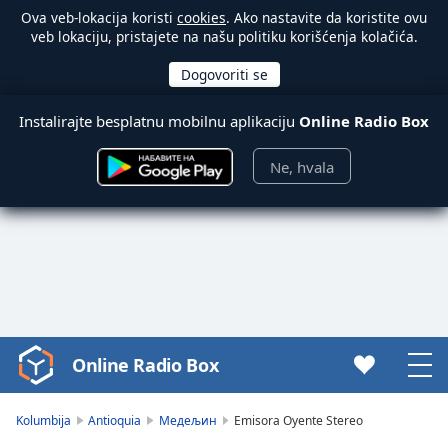
Ova veb-lokacija koristi
cookies
. Ako nastavite da koristite ovu
veb lokaciju, pristajete na našu politiku korišćenja kolačića.
Instalirajte besplatnu mobilnu aplikaciju
Online Radio Box
Ne, hvala
Online Radio Box
Video
Player
is
Kolumbija
Antioquia
Медељин
Emisora Oyente Stereo
loading.