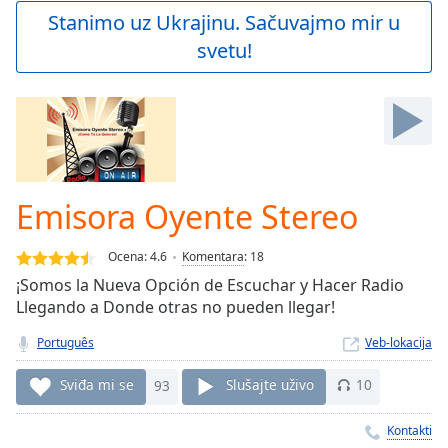
Play
Stanimo uz Ukrajinu. Sačuvajmo mir u
Video
svetu!
Play
Skip
Backward
Skip
Forward
Mute
Current
Time
0:00
Emisora Oyente Stereo
/
Duration
-:-
Ocena:
4.6
Komentara
:
18
Loaded
:
0.00%
¡Somos la Nueva Opción de Escuchar y Hacer Radio
Stream
Llegando a Donde otras no pueden llegar!
Type
LIVE
Português
Veb-lokacija
Seek to
live,
currently
Sviđa mi se
93
Slušajte uživo
10
behind
live
LIVE
Remaining
Kontakti