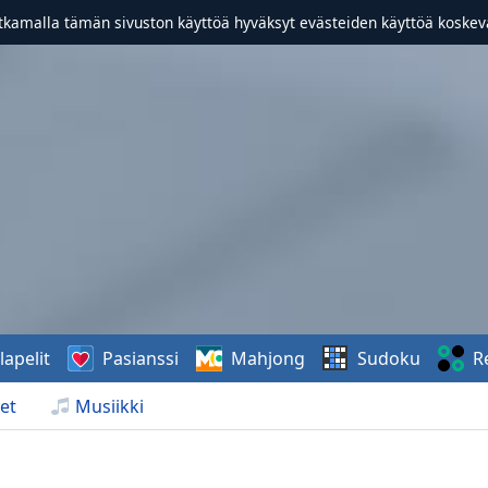
atkamalla tämän sivuston käyttöä hyväksyt evästeiden käyttöä koske
lapelit
Pasianssi
Mahjong
Sudoku
R
et
Musiikki