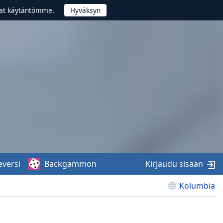
vat käytäntömme.
eversi
Backgammon
Kirjaudu sisään
Kolumbia