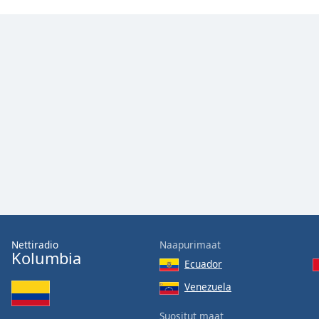
Color
Opacity
Font
Size
Text
Edge
Style
Font
Family
Nettiradio
Naapurimaat
Kolumbia
Ecuador
Reset
Venezuela
Done
Close
Suositut maat
Modal