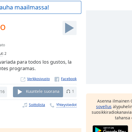
 rauha maailmassa!
eo
ato
ut
:
2
riada para todos los gustos, la
entes programas.
Verkkosivusto
16
Kuuntele suorana
1
Asenna ilmainen 
Soittolista
Yhteystiedot
sovellus
älypuhelim
suosikkiradiokanavia
tahansa 