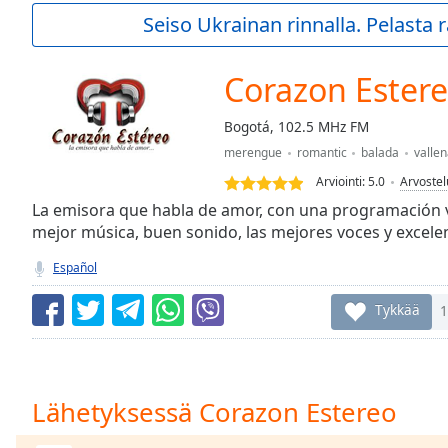
Current
Seiso Ukrainan rinnalla. Pelasta
Time
0:00
/
Duration
-:-
Corazon Ester
Loaded
:
0.00%
Bogotá, 102.5 MHz FM
0:00
merengue
romantic
balada
vallen
Stream
Type
LIVE
Arviointi:
5.0
Arvostel
Seek to
La emisora que habla de amor, con una programación va
live,
mejor música, buen sonido, las mejores voces y excel
currently
behind
live
LIVE
Español
Remaining
Time
-
Tykkää
1
-:-
1x
Playback
Lähetyksessä Corazon Estereo
Rate