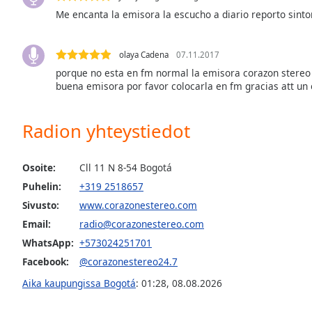
the
Me encanta la emisora la escucho a diario reporto sint
window.
olaya Cadena
07.11.2017
Text
porque no esta en fm normal la emisora corazon stereo 
Color
buena emisora por favor colocarla en fm gracias att un
Opacity
Radion yhteystiedot
Text
Osoite:
Cll 11 N 8-54 Bogotá
Background
Puhelin:
+319 2518657
Color
Sivusto:
www.corazonestereo.com
Email:
radio@corazonestereo.com
Opacity
WhatsApp:
+573024251701
Facebook:
@corazonestereo24.7
Caption
Aika kaupungissa Bogotá
:
01:28
,
08.08.2026
Area
Background