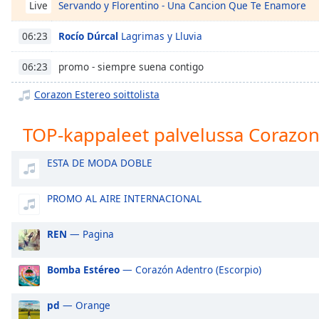
Servando y Florentino - Una Cancion Que Te Enamore
Chapters
Live
Chapters
Rocío Dúrcal
Lagrimas y Lluvia
06:23
Descriptions
promo - siempre suena contigo
06:23
descriptions
Corazon Estereo soittolista
off
,
selected
TOP-kappaleet palvelussa Corazon
Subtitles
ESTA DE MODA DOBLE
subtitles
settings
,
PROMO AL AIRE INTERNACIONAL
opens
subtitles
settings
REN
— Pagina
dialog
subtitles
Bomba Estéreo
— Corazón Adentro (Escorpio)
off
,
selected
pd
— Orange