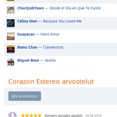
Audio
Track
ChocQuibTown
— Desde el Día en Que Te Fuiste
Picture-
in-
Céline Dion
— Because You Loved Me
Picture
Fullscreen
Guayacan
— Falso Amor
This
is
a
Manu Chao
— Clandestino
modal
window.
Miguel Bose
— Sevilla
Beginning
of
Corazon Estereo arvostelut
dialog
window.
Escape
will
cancel
and
Jhonjairo gonzalez agudelo
09.08.2018
close