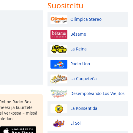
Suositeltu
Olímpica Stereo
Bésame
La Reina
Radio Uno
La Caqueteña
Desempolvando Los Viejitos
Online Radio Box
eesi ja kuuntele
La Konsentida
si verkossa – missä
oletkin!
El Sol