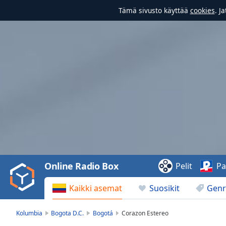
Tämä sivusto käyttää
cookies
. J
Video
Player
is
loading.
Play
Video
Online Radio Box
Pelit
Pa
Play
Skip
Kaikki asemat
Suosikit
Genr
Backward
Skip
Forward
Kolumbia
Bogota D.C.
Bogotá
Corazon Estereo
Mute