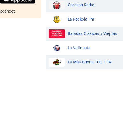
Corazon Radio
htoehdot
La Rockola Fm
Baladas Clásicas y Viejitas
La Vallenata
La Más Buena 100.1 FM