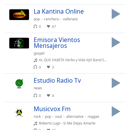
Remaining
Time
-
La Kantina Online
-:-
pop
ranchera
vallenato
1x
0
67
Playback
Rate
Emisora Vientos
Mensajeros
Chapters
gospel
Chapters
AL QUE HABITA Verbo y Vida VyV Band Solo
0
3
Descriptions
Estudio Radio Tv
descriptions
off
,
news
selected
0
4
Subtitles
Musicvox Fm
subtitles
rock
pop
soul
alternative
reggae
settings
,
Roberto Lugo - Si Me Dejas Amarte