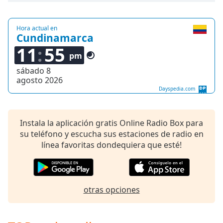
of
dialog
window.
Hora actual en
Cundinamarca
Escape
will
11
55
pm
cancel
and
sábado 8
agosto 2026
close
Dayspedia.com
the
window.
Instala la aplicación gratis Online Radio Box para
Text
su teléfono y escucha sus estaciones de radio en
Color
línea favoritas dondequiera que esté!
Opacity
otras opciones
Text
Background
Color