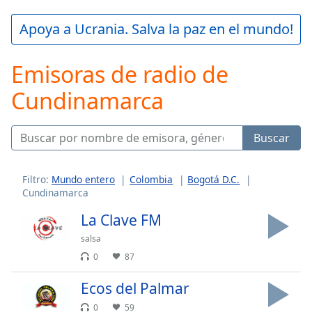
loading.
Play
Apoya a Ucrania. Salva la paz en el mundo!
Video
Play
Emisoras de radio de
Skip
Backward
Cundinamarca
Skip
Forward
Mute
Current
Buscar
Time
0:00
/
Duration
-:-
Filtro:
Mundo entero
Colombia
Bogotá D.C.
Cundinamarca
Loaded
:
0.00%
La Clave FM
Stream
salsa
Type
LIVE
0
87
Seek to
live,
currently
Ecos del Palmar
behind
live
LIVE
0
59