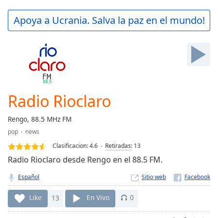
loading.
Play
Apoya a Ucrania. Salva la paz en el mundo!
Video
Play
Skip
Backward
Skip
Forward
Mute
Current
Radio Rioclaro
Time
0:00
/
Rengo, 88.5 MHz FM
Duration
-:-
pop
news
Loaded
:
0.00%
Clasificacion:
4.6
Retiradas
:
13
Stream
Radio Rioclaro desde Rengo en el 88.5 FM.
Type
LIVE
Español
Sitio web
Seek to
live,
currently
Like
13
En Vivo
0
behind
live
LIVE