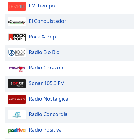
FM Tiempo
Opacity
El Conquistador
Caption
Rock & Pop
Area
Background
Radio Bio Bio
Color
Radio Corazón
Opacity
Sonar 105.3 FM
Font
Size
Radio Nostalgica
Text
Radio Concordia
Edge
Style
Radio Positiva