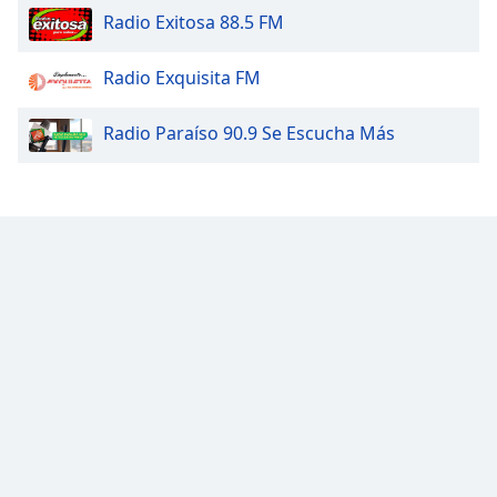
Font
Radio Exitosa 88.5 FM
Family
Radio Exquisita FM
Reset
Radio Paraíso 90.9 Se Escucha Más
Done
Close
Modal
Dialog
End
of
dialog
window.