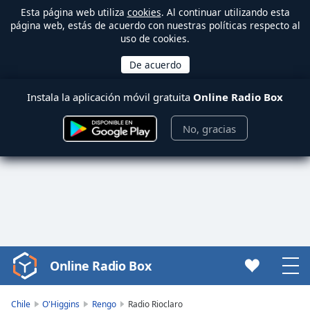
Esta página web utiliza
cookies
. Al continuar utilizando esta
página web, estás de acuerdo con nuestras políticas respecto al
uso de cookies.
Instala la aplicación móvil gratuita
Online Radio Box
No, gracias
Online Radio Box
Video
Player
is
Chile
O'Higgins
Rengo
Radio Rioclaro