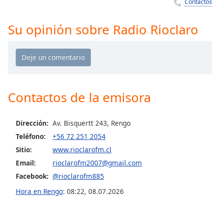
Remaining
Contactos
Time
-
-:-
Su opinión sobre Radio Rioclaro
1x
Playback
Rate
Chapters
Contactos de la emisora
Chapters
Descriptions
Dirección:
Av. Bisquertt 243, Rengo
Teléfono:
+56 72 251 2054
descriptions
off
,
Sitio:
www.rioclarofm.cl
selected
Email:
rioclarofm2007@gmail.com
Facebook:
@rioclarofm885
Subtitles
Hora en Rengo
:
08:22
,
08.07.2026
subtitles
settings
,