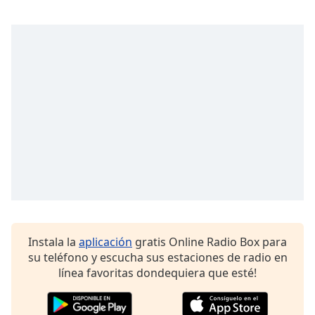
opens
subtitles
settings
dialog
subtitles
off
,
selected
Audio
Track
Picture-
in-
Picture
Fullscreen
This
is
Instala la
aplicación
gratis Online Radio Box para
a
su teléfono y escucha sus estaciones de radio en
modal
línea favoritas dondequiera que esté!
window.
Beginning