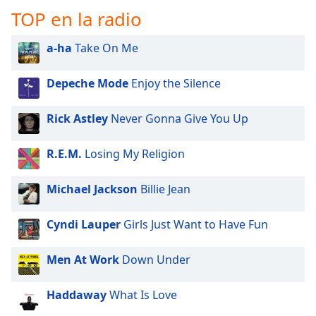
of
TOP en la radio
dialog
window.
a-ha
Take On Me
Escape
will
cancel
Depeche Mode
Enjoy the Silence
and
close
Rick Astley
Never Gonna Give You Up
the
window.
R.E.M.
Losing My Religion
Text
Michael Jackson
Billie Jean
Color
Cyndi Lauper
Girls Just Want to Have Fun
Opacity
Men At Work
Down Under
Text
Background
Haddaway
What Is Love
Color