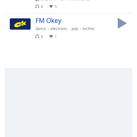
Remaining
0
5
Time
-
-:-
FM Okey
1x
dance
electronic
pop
techno
Playback
0
1
Rate
Chapters
Chapters
Descriptions
descriptions
off
,
selected
Subtitles
subtitles
settings
,