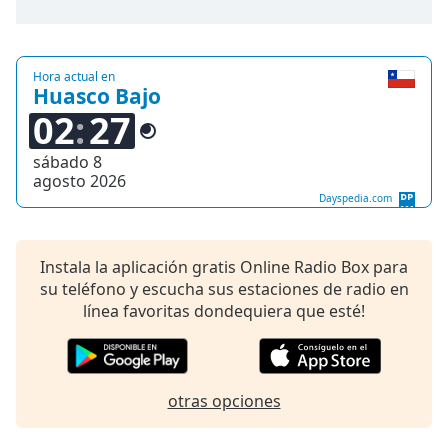
opens
subtitles
settings
dialog
Hora actual en
subtitles
Huasco Bajo
off
,
02
27
selected
sábado 8
Audio
agosto 2026
Track
Dayspedia.com
Picture-
in-
Picture
Instala la aplicación gratis Online Radio Box para
Fullscreen
su teléfono y escucha sus estaciones de radio en
This
línea favoritas dondequiera que esté!
is
a
modal
window.
otras opciones
Beginning