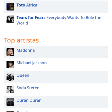
Toto
Africa
Opacity
Tears for Fears
Everybody Wants To Rule the
World
Caption
Area
Background
Top artistas
Color
Madonna
Opacity
Michael Jackson
Font
Queen
Size
Soda Stereo
Text
Edge
Duran Duran
Style