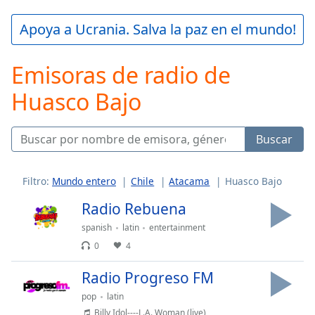
loading.
Play
Apoya a Ucrania. Salva la paz en el mundo!
Video
Play
Emisoras de radio de
Skip
Backward
Huasco Bajo
Skip
Forward
Mute
Current
Buscar
Time
0:00
/
Duration
-:-
Filtro:
Mundo entero
Chile
Atacama
Huasco Bajo
Loaded
:
Radio Rebuena
0.00%
Stream
spanish
latin
entertainment
Type
LIVE
0
4
Seek to
live,
Radio Progreso FM
currently
behind
pop
latin
live
LIVE
Billy Idol----L.A. Woman (live)