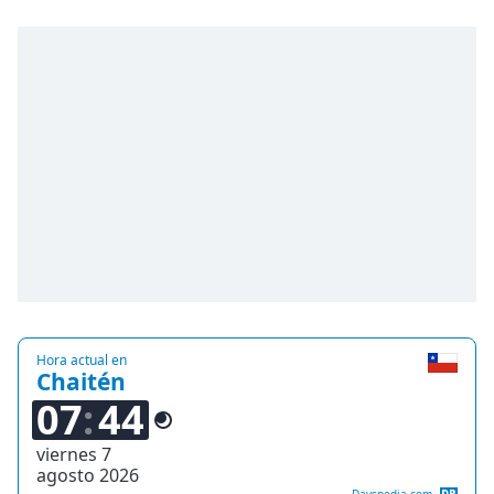
Remaining
Time
-
-:-
1x
Playback
Rate
Chapters
Chapters
Descriptions
descriptions
off
,
selected
Hora actual en
Chaitén
07
44
Subtitles
subtitles
viernes 7
settings
,
agosto 2026