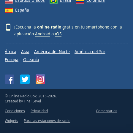
Estados Unidos
Brasil
Colombia
España
¡Escucha la
online radio
gratis en tu smartphone con la
aplicación
Android
o
iOS
!
África
Asia
América del Norte
América del Sur
Europa
Oceanía
© Online Radio Box, 2015-2026.
Created by
Final Level
Condiciones
Privacidad
Comentarios
Widgets
Para las estaciones de radio