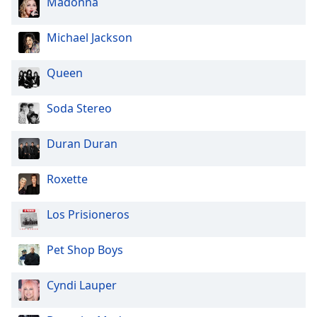
Madonna
Opacity
Michael Jackson
Caption
Queen
Area
Background
Soda Stereo
Color
Duran Duran
Opacity
Roxette
Font
Los Prisioneros
Size
Pet Shop Boys
Text
Edge
Cyndi Lauper
Style