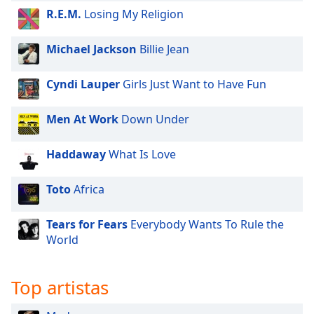
of
R.E.M.
Losing My Religion
dialog
window.
Michael Jackson
Billie Jean
Escape
will
cancel
Cyndi Lauper
Girls Just Want to Have Fun
and
close
Men At Work
Down Under
the
window.
Haddaway
What Is Love
Text
Toto
Africa
Color
Tears for Fears
Everybody Wants To Rule the
Opacity
World
Text
Top artistas
Background
Color