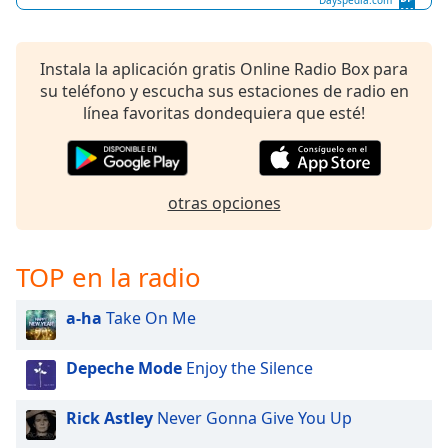
opens
Dayspedia.com
subtitles
settings
dialog
Instala la aplicación gratis Online Radio Box para
subtitles
su teléfono y escucha sus estaciones de radio en
off
,
línea favoritas dondequiera que esté!
selected
Audio
Track
otras opciones
Picture-
in-
Picture
TOP en la radio
Fullscreen
This
a-ha
Take On Me
is
a
modal
Depeche Mode
Enjoy the Silence
window.
Rick Astley
Never Gonna Give You Up
Beginning