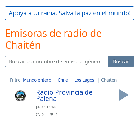
loading.
Play
Apoya a Ucrania. Salva la paz en el mundo!
Video
Play
Emisoras de radio de
Skip
Backward
Chaitén
Skip
Forward
Mute
Current
Buscar
Time
0:00
/
Duration
-:-
Filtro:
Mundo entero
Chile
Los Lagos
Chaitén
Loaded
:
Radio Provincia de
0.00%
Palena
Stream
Type
LIVE
pop
news
0
5
Seek to
live,
currently
behind
live
LIVE