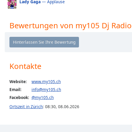
Lady Gaga
— Applause
the
window.
Bewertungen von my105 Dj Radio
Text
Color
Opacity
Kontakte
Text
Background
Color
Website:
www.my105.ch
Email:
info@my105.ch
Opacity
Facebook:
@my105.ch
Ortszeit in Zürich
:
08:30
,
08.06.2026
Caption
Area
Background