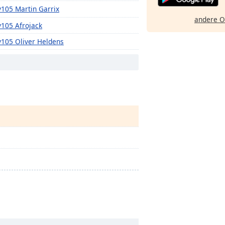
105 Martin Garrix
andere O
105 Afrojack
105 Oliver Heldens
105 R3HAB
105 Sam Feldt
105 Alison Wonderland
105 San Holo
105 Blasterjaxx
105 Jauz
105 Zeds Dead
105 Wax Motif
105 EDX
105 Kayzo
105 Dvrko