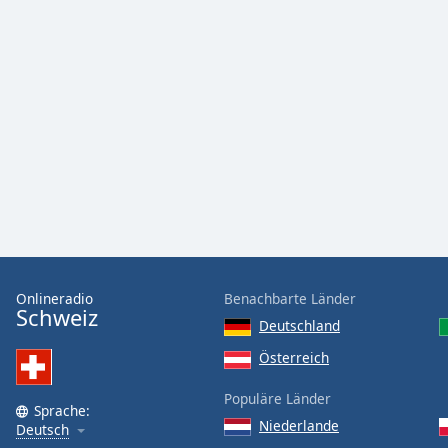
Color
Opacity
Font
Size
Text
Edge
Style
Onlineradio
Benachbarte Länder
Font
Schweiz
Family
Deutschland
Österreich
Reset
Populäre Länder
Done
Sprache:
Niederlande
Deutsch
Close
Modal