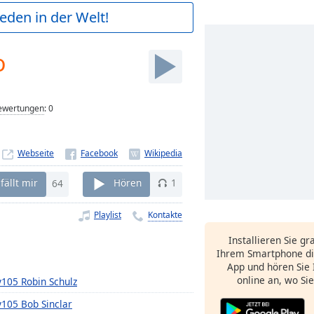
ieden in der Welt!
o
ewertungen
:
0
Webseite
fällt mir
64
Hören
1
Playlist
Kontakte
Installieren Sie gr
Ihrem Smartphone di
App und hören Sie 
online an, wo Si
105 Robin Schulz
105 Bob Sinclar