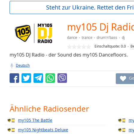
Current
Steht zur Ukraine. Rettet den Fr
Time
0:00
/
Duration
-:-
my105 Dj Radi
Loaded
:
0.00%
dance
trance
drum'n'bass
dj
0:00
Einschaltquote:
0.0
B
Stream
Type
my105 DJ Radio - der Sound des my105 Dancefloors.
LIVE
Seek to
Deutsch
live,
currently
behind
Ge
live
LIVE
Remaining
Time
-
-:-
Ähnliche Radiosender
1x
my105 The Battle
my
Playback
Rate
my105 Nightbeats Deluxe
my