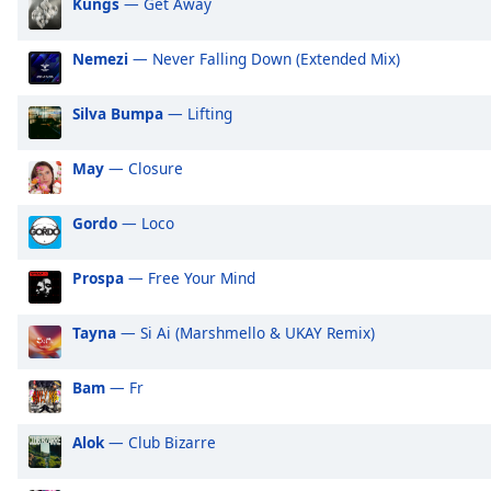
Kungs
— Get Away
Audio
my105 Oldschool
my
Track
Nemezi
— Never Falling Down (Extended Mix)
Picture-
in-
Picture
Silva Bumpa
— Lifting
Fullscreen
This
May
— Closure
is
a
modal
Gordo
— Loco
window.
Prospa
— Free Your Mind
Beginning
of
Tayna
— Si Ai (Marshmello & UKAY Remix)
dialog
window.
Bam
— Fr
Escape
will
cancel
Alok
— Club Bizarre
and
close