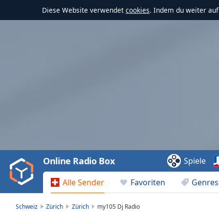
Diese Website verwendet
cookies
. Indem du weiter au
Video
Player
is
loading.
Play
Video
Online Radio Box
Spiele
Play
Skip
Alle Sender
Favoriten
Genres
Backward
Skip
Forward
Schweiz
Zürich
Zürich
my105 Dj Radio
Mute