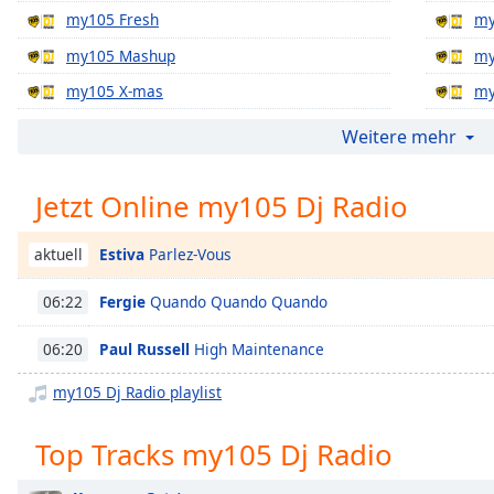
Chapters
my105 Fresh
my
Chapters
my105 Mashup
my
my105 X-mas
my
Descriptions
my105 All The Hits
my
descriptions
Weitere mehr
off
,
my105 Dance
my
selected
Jetzt Online my105 Dj Radio
my105 Party
my
Subtitles
my105 Today's Best Music
my
Estiva
Parlez-Vous
aktuell
subtitles
my105 Charts
my
settings
,
Fergie
Quando Quando Quando
06:22
my105 Deep
my
opens
subtitles
my105 Chill
my
Paul Russell
High Maintenance
06:20
settings
my105 New Classics
my
dialog
my105 Dj Radio playlist
subtitles
my105 Ritmo Latino
my
off
,
Top Tracks my105 Dj Radio
my105 Summer Vibes
my
selected
my105 Dreist
my