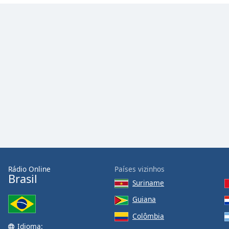
Dialog
End
of
dialog
window.
Rádio Online
Países vizinhos
Brasil
Suriname
Guiana
Colômbia
Idioma: