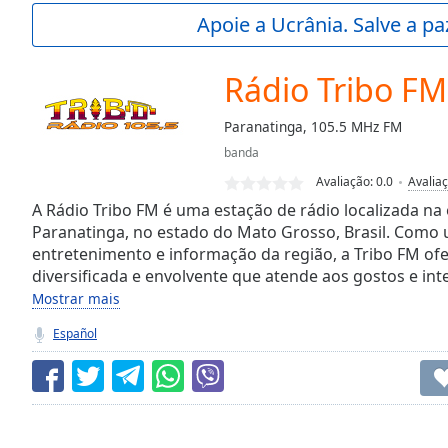
Current
Apoie a Ucrânia. Salve a p
Time
0:00
/
Duration
-:-
Rádio Tribo FM
Loaded
:
0.00%
Paranatinga, 105.5 MHz FM
0:00
banda
Stream
Type
LIVE
Avaliação:
0.0
Avalia
Seek to
A Rádio Tribo FM é uma estação de rádio localizada na
live,
Paranatinga, no estado do Mato Grosso, Brasil. Como 
currently
entretenimento e informação da região, a Tribo FM 
behind
live
LIVE
diversificada e envolvente que atende aos gostos e in
Remaining
Mostrar mais
Time
-
-:-
Español
1x
Playback
Rate