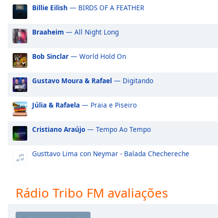
Audio
Billie Eilish
— BIRDS OF A FEATHER
Track
Picture-
Braaheim
— All Night Long
in-
Picture
Bob Sinclar
— World Hold On
Fullscreen
This
is
Gustavo Moura & Rafael
— Digitando
a
modal
Júlia & Rafaela
— Praia e Piseiro
window.
Cristiano Araújo
— Tempo Ao Tempo
Beginning
of
dialog
Gusttavo Lima con Neymar - Balada Chechereche
window.
Escape
will
Rádio Tribo FM avaliações
cancel
and
close