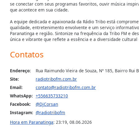
Color
se conectar com seus programas favoritos, ouvir música inspi
que acontece em sua cidade.
Opacity
A equipe dedicada e apaixonada da Rádio Tribo está comprom
qualidade, entretenimento envolvente e um serviço informativo
Paranatinga e região. Sintonize na frequência da Tribo FM e de
Font
única e vibrante que reflete a essência e a diversidade cultura
Size
Contatos
Text
Edge
Endereço:
Rua Raimundo Vieira de Souza, Nº 185, Bairro Rui 
Style
Site:
radiotribofm.com.br
Email:
contato@radiotribofm.com.br
Font
WhatsApp:
+556635733210
Family
Facebook:
@DjCorsan
Instagram:
@radiotribofm
Reset
Hora em Paranatinga
:
23:19
,
08.06.2026
Done
Close
Modal