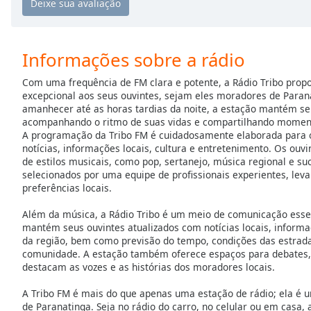
the
window.
Informações sobre a rádio
Text
Color
Com uma frequência de FM clara e potente, a Rádio Tribo prop
excepcional aos seus ouvintes, sejam eles moradores de Parana
amanhecer até as horas tardias da noite, a estação mantém seu
Opacity
acompanhando o ritmo de suas vidas e compartilhando moment
A programação da Tribo FM é cuidadosamente elaborada para 
notícias, informações locais, cultura e entretenimento. Os ou
Text
de estilos musicais, como pop, sertanejo, música regional e su
Background
selecionados por uma equipe de profissionais experientes, lev
Color
preferências locais.
Além da música, a Rádio Tribo é um meio de comunicação essen
mantém seus ouvintes atualizados com notícias locais, inform
Opacity
da região, bem como previsão do tempo, condições das estrada
comunidade. A estação também oferece espaços para debates, 
destacam as vozes e as histórias dos moradores locais.
Caption
Area
A Tribo FM é mais do que apenas uma estação de rádio; ela é u
Background
de Paranatinga. Seja no rádio do carro, no celular ou em casa,