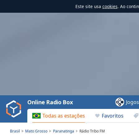
Este site usa
cookies
. Ao conti
Video
Player
is
loading.
Play
Video
Online Radio Box
Jogo
Play
Skip
Todas as estações
Favoritos
Backward
Skip
Forward
Brasil
Mato Grosso
Paranatinga
Rádio Tribo FM
Mute