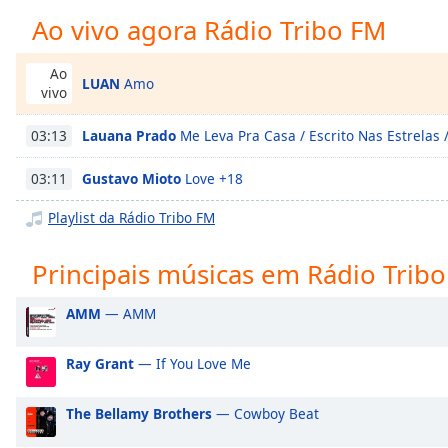
Chapters
Ao vivo agora Rádio Tribo FM
Chapters
Ao
LUAN
Amo
Descriptions
vivo
descriptions
Lauana Prado
Me Leva Pra Casa / Escrito Nas Estrelas 
03:13
off
,
selected
Gustavo Mioto
Love +18
03:11
Subtitles
Playlist da Rádio Tribo FM
subtitles
settings
,
Principais músicas em Rádio Trib
opens
subtitles
AMM
— AMM
settings
dialog
Ray Grant
— If You Love Me
subtitles
off
,
The Bellamy Brothers
— Cowboy Beat
selected