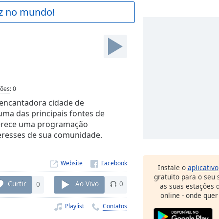
az no mundo!
ções
:
0
 encantadora cidade de
uma das principais fontes de
oferece uma programação
teresses de sua comunidade.
Website
Instale o
aplicativo
gratuito para o seu
Curtir
0
Ao Vivo
0
as suas estações d
online - onde quer
Playlist
Contatos