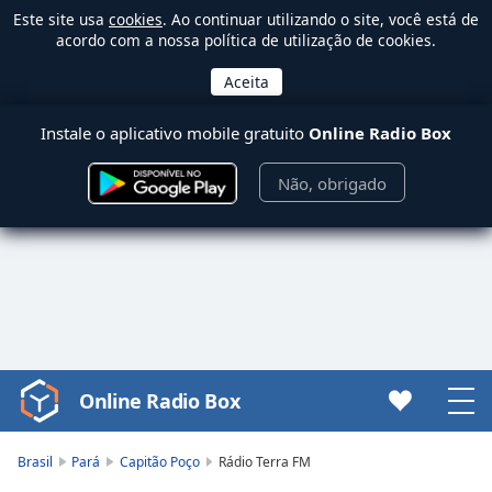
Este site usa
cookies
. Ao continuar utilizando o site, você está de
acordo com a nossa política de utilização de cookies.
Instale o aplicativo mobile gratuito
Online Radio Box
Não, obrigado
Online Radio Box
Video
Player
is
Brasil
Pará
Capitão Poço
Rádio Terra FM
loading.