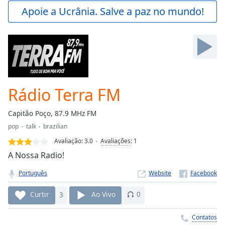
Play
Apoie a Ucrânia. Salve a paz no mundo!
Video
Play
Skip
Backward
Skip
Forward
Mute
Current
Rádio Terra FM
Time
0:00
/
Capitão Poço, 87.9 MHz FM
Duration
-:-
pop
talk
brazilian
Loaded
:
0.00%
Avaliação:
3.0
Avaliações
:
1
Stream
A Nossa Radio!
Type
LIVE
Português
Website
Seek to
live,
currently
Curtir
3
Ao Vivo
0
behind
live
LIVE
Remaining
Contatos