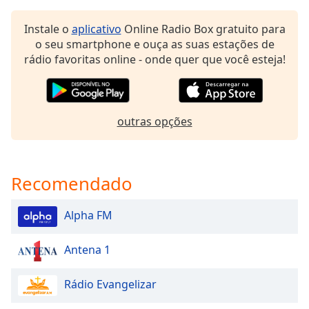
dialog
window.
Instale o
aplicativo
Online Radio Box gratuito para
Escape
o seu smartphone e ouça as suas estações de
will
rádio favoritas online - onde quer que você esteja!
cancel
and
close
the
outras opções
window.
Text
Color
Recomendado
Alpha FM
Opacity
Antena 1
Text
Background
Rádio Evangelizar
Color