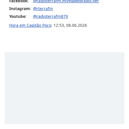
subtitles
Facebook:
@radioterrafm.minhawebradio.net
settings
Instagram:
@rterrafm
dialog
Youtube:
@radioterrafm879
subtitles
Hora em Capitão Poço
:
12:53
,
08.06.2026
off
,
selected
Audio
Track
Picture-
in-
Picture
Fullscreen
This
is
a
modal
window.
Beginning
of