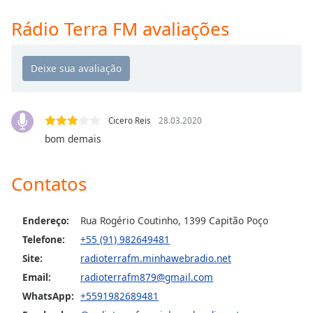
Time
-
-:-
Rádio Terra FM avaliações
1x
Playback
Rate
Chapters
Cicero Reis
28.03.2020
Chapters
bom demais
Descriptions
Contatos
descriptions
off
,
selected
Endereço:
Rua Rogério Coutinho, 1399 Capitão Poço
Telefone:
+55 (91) 982649481
Subtitles
Site:
radioterrafm.minhawebradio.net
subtitles
Email:
radioterrafm879@gmail.com
settings
,
WhatsApp:
+5591982689481
opens