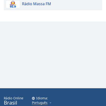
Rádio Massa FM
Family
Reset
Done
Close
Modal
Dialog
End
of
dialog
window.
Rádio Online
Idioma:
Brasil
Português