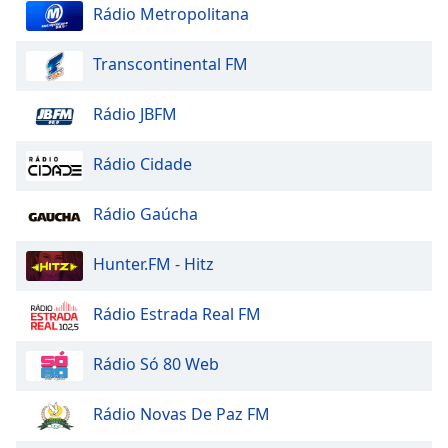
Rádio Metropolitana
Opacity
Transcontinental FM
Caption
Area
Rádio JBFM
Background
Color
Rádio Cidade
Opacity
Rádio Gaúcha
Hunter.FM - Hitz
Font
Size
Rádio Estrada Real FM
Text
Rádio Só 80 Web
Edge
Style
Rádio Novas De Paz FM
Font