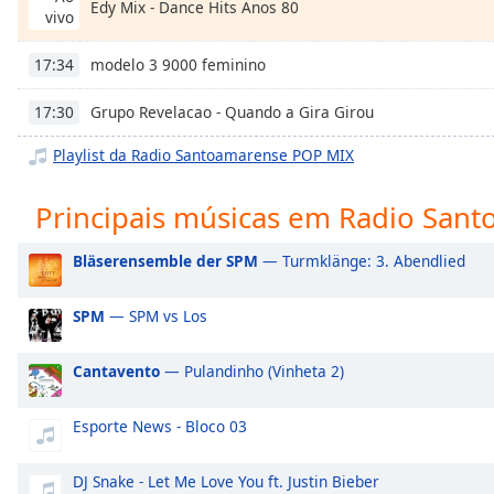
Edy Mix - Dance Hits Anos 80
Chapters
vivo
Chapters
modelo 3 9000 feminino
17:34
Descriptions
Grupo Revelacao - Quando a Gira Girou
17:30
descriptions
Playlist da Radio Santoamarense POP MIX
off
,
selected
Principais músicas em Radio San
Subtitles
Bläserensemble der SPM
— Turmklänge: 3. Abendlied
subtitles
settings
,
opens
SPM
— SPM vs Los
subtitles
settings
Cantavento
— Pulandinho (Vinheta 2)
dialog
subtitles
Esporte News - Bloco 03
off
,
selected
DJ Snake - Let Me Love You ft. Justin Bieber