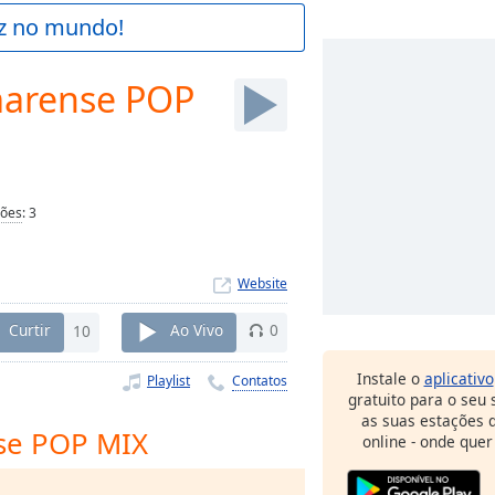
az no mundo!
marense POP
ções
:
3
Website
Curtir
10
Ao Vivo
0
Instale o
aplicativo
Playlist
Contatos
gratuito para o seu
as suas estações d
se POP MIX
online - onde quer