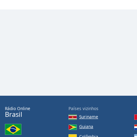
Color
Opacity
Font
Size
Text
Edge
Style
Font
Family
Rádio Online
Países vizinhos
Brasil
Suriname
Reset
Done
Guiana
Close
Colômbia
Modal