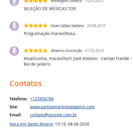
Wellington Oliveira
15.03.2023
the
SELEÇÃO DE MÚSICAS TOP,
window.
Text
Gean Caldas Santana
29.08.2019
Color
Programação maravilhosa.
Opacity
Altamiro Conceição
01.03.2018
Atualíssima, maravilha!!! José Antonio - Campo Frande - R
Rio de Janeiro
Text
Background
Color
Contatos
Opacity
Telefone:
+123456789
Site:
www.santoamarensepopmix.com
Caption
Email:
contato@seusite.com.br
Area
Hora em Santo Amaro
:
15:19
,
08.08.2026
Background