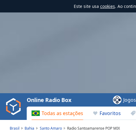
Este site usa
cookies
. Ao conti
Video
Player
is
loading.
Play
Video
Online Radio Box
Jogo
Play
Skip
Todas as estações
Favoritos
Backward
Skip
Forward
Brasil
Bahia
Santo Amaro
Radio Santoamarense POP MIX
Mute