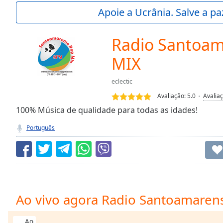
Current
Apoie a Ucrânia. Salve a p
Time
0:00
/
Duration
-:-
Radio Santoa
Loaded
:
0.00%
MIX
0:00
Stream
eclectic
Type
LIVE
Avaliação:
5.0
Avalia
Seek to
100% Música de qualidade para todas as idades!
live,
currently
behind
Português
live
LIVE
Remaining
Time
-
-:-
1x
Ao vivo agora Radio Santoamaren
Playback
Rate
Ao