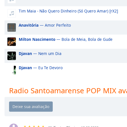
Audio
Track
Tim Maia - Não Quero Dinheiro (Só Quero Amar) [rX2]
Picture-
in-
Anavitória
— Amor Perfeito
Picture
Fullscreen
This
Milton Nascimento
— Bola de Meia, Bola de Gude
is
a
Djavan
— Nem um Dia
modal
window.
Djavan
— Eu Te Devoro
Beginning
of
Radio Santoamarense POP MIX ava
dialog
window.
Escape
will
cancel
and
close