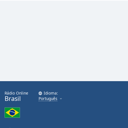
Family
Reset
Done
Close
Modal
Dialog
End
of
dialog
window.
Rádio Online
Idioma:
Brasil
Português