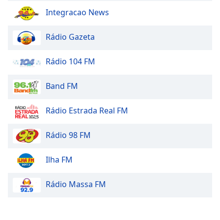
Integracao News
Opacity
Rádio Gazeta
Caption
Area
Rádio 104 FM
Background
Color
Band FM
Opacity
Rádio Estrada Real FM
Font
Rádio 98 FM
Size
Ilha FM
Text
Edge
Rádio Massa FM
Style
Font