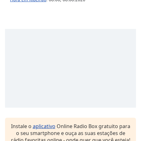
subtitles
settings
dialog
subtitles
off
,
selected
Audio
Track
Picture-
in-
Picture
Fullscreen
This
is
a
modal
window.
Instale o
aplicativo
Online Radio Box gratuito para
Beginning
o seu smartphone e ouça as suas estações de
of
rádio favoritas online - onde quer que você esteja!