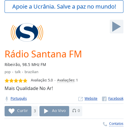
Play
Apoie a Ucrânia. Salve a paz no mundo!
Video
Play
Skip
Backward
Skip
Forward
Mute
Current
Rádio Santana FM
Time
0:00
/
Ribeirão, 98.5 MHz FM
Duration
-:-
pop
talk
brazilian
Loaded
:
0.00%
Avaliação:
5.0
Avaliações
:
1
Stream
Mais Qualidade No Ar!
Type
LIVE
Português
Website
Seek to
live,
currently
Curtir
3
Ao Vivo
0
behind
live
LIVE
Remaining
Contatos