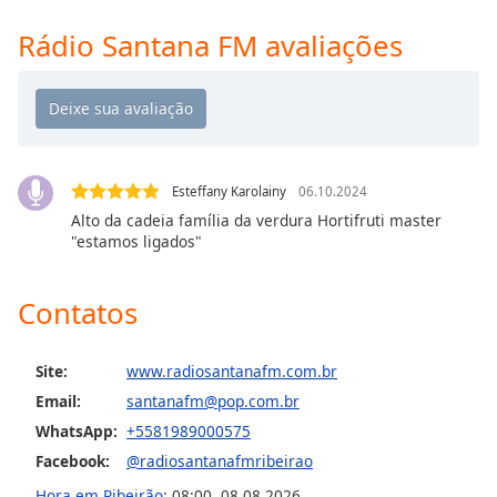
Time
-
-:-
Rádio Santana FM avaliações
1x
Playback
Rate
Chapters
Esteffany Karolainy
06.10.2024
Chapters
Alto da cadeia família da verdura Hortifruti master
"estamos ligados"
Descriptions
descriptions
Contatos
off
,
selected
Site:
www.radiosantanafm.com.br
Subtitles
Email:
santanafm@pop.com.br
subtitles
WhatsApp:
+5581989000575
settings
,
Facebook:
@radiosantanafmribeirao
opens
Hora em Ribeirão
:
08:00
,
08.08.2026