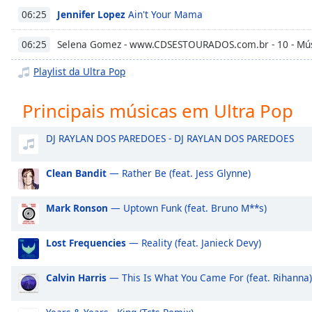
Chapters
Jennifer Lopez
Ain't Your Mama
06:25
Chapters
Selena Gomez - www.CDSESTOURADOS.com.br - 10 - Mús
06:25
Descriptions
Playlist da Ultra Pop
descriptions
off
,
Principais músicas em Ultra Pop
selected
DJ RAYLAN DOS PAREDOES - DJ RAYLAN DOS PAREDOES
Subtitles
subtitles
Clean Bandit
— Rather Be (feat. Jess Glynne)
settings
,
opens
Mark Ronson
— Uptown Funk (feat. Bruno M**s)
subtitles
settings
Lost Frequencies
— Reality (feat. Janieck Devy)
dialog
subtitles
off
,
Calvin Harris
— This Is What You Came For (feat. Rihanna)
selected