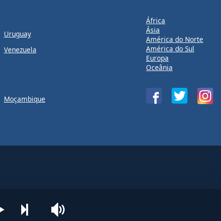
África
Ásia
Uruguay
América do Norte
América do Sul
Venezuela
Europa
Oceânia
Moçambique