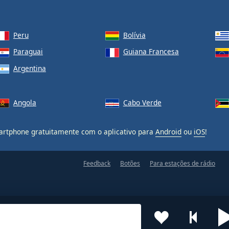
Peru
Bolívia
Paraguai
Guiana Francesa
Argentina
Angola
Cabo Verde
rtphone gratuitamente com o aplicativo para
Android
ou
iOS
!
Feedback
Botões
Para estações de rádio