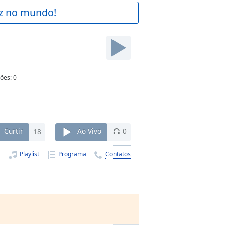
az no mundo!
ções
:
0
Curtir
18
Ao Vivo
0
Playlist
Programa
Contatos