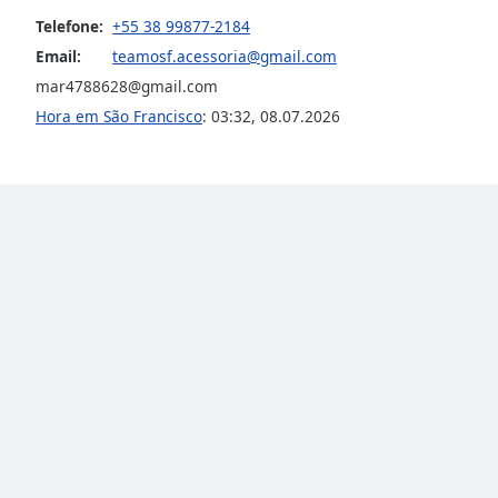
the
Telefone:
+55 38 99877-2184
window.
Email:
teamosf.acessoria@gmail.com
mar4788628@gmail.com
Text
Hora em São Francisco
:
03:32
,
08.07.2026
Color
Opacity
Text
Background
Color
Opacity
Caption
Area
Background