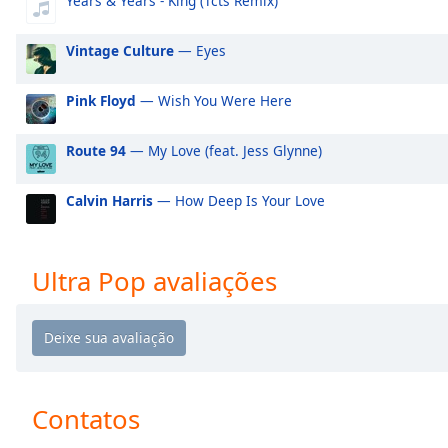
Years & Years - King (Tcts Remix)
Audio
Track
Vintage Culture
— Eyes
Picture-
in-
Picture
Pink Floyd
— Wish You Were Here
Fullscreen
This
Route 94
— My Love (feat. Jess Glynne)
is
a
Calvin Harris
— How Deep Is Your Love
modal
window.
Beginning
Ultra Pop avaliações
of
dialog
window.
Escape
will
cancel
Contatos
and
close