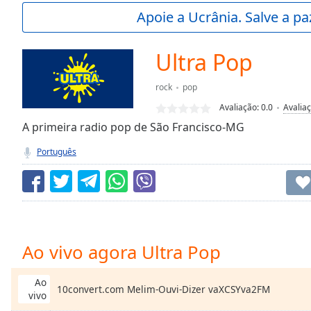
Current
Apoie a Ucrânia. Salve a p
Time
0:00
/
Duration
-:-
Ultra Pop
Loaded
:
0.00%
rock
pop
0:00
Avaliação:
0.0
Avalia
Stream
Type
A primeira radio pop de São Francisco-MG
LIVE
Seek to
Português
live,
currently
behind
live
LIVE
Remaining
Time
-
-:-
Ao vivo agora Ultra Pop
1x
Playback
Ao
10convert.com Melim-Ouvi-Dizer vaXCSYva2FM
Rate
vivo