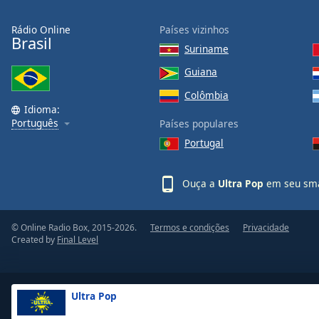
Color
Rádio Online
Países vizinhos
Brasil
Opacity
Suriname
Guiana
Font
Colômbia
Size
Idioma:
Português
Países populares
Text
Portugal
Edge
Style
Ouça a
Ultra Pop
em seu sma
Font
© Online Radio Box, 2015-2026.
Termos e condições
Privacidade
Family
Created by
Final Level
Reset
Done
Ultra Pop
Close
Modal