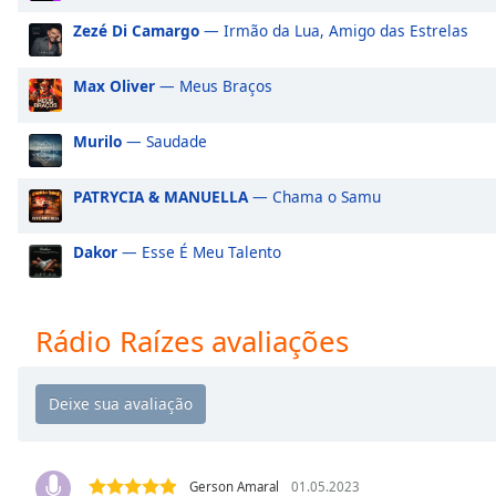
Audio
Track
Zezé Di Camargo
— Irmão da Lua, Amigo das Estrelas
Picture-
Max Oliver
— Meus Braços
in-
Picture
Fullscreen
Murilo
— Saudade
This
is
PATRYCIA & MANUELLA
— Chama o Samu
a
modal
window.
Dakor
— Esse É Meu Talento
Beginning
of
Rádio Raízes avaliações
dialog
window.
Escape
will
cancel
and
Gerson Amaral
01.05.2023
close