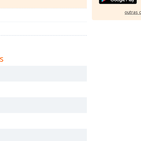
outras 
s