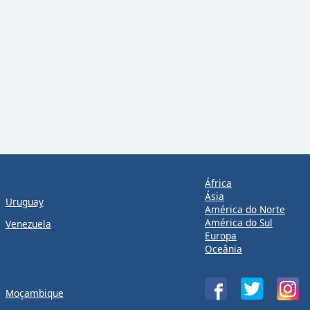
África
Ásia
Uruguay
América do Norte
América do Sul
Venezuela
Europa
Oceânia
Moçambique