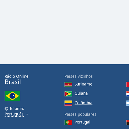
Color
Opacity
Font
Size
Text
Edge
Style
Rádio Online
Países vizinhos
Brasil
Suriname
Font
Family
Guiana
Colômbia
Idioma:
Reset
Português
Países populares
Done
Portugal
Close
Modal