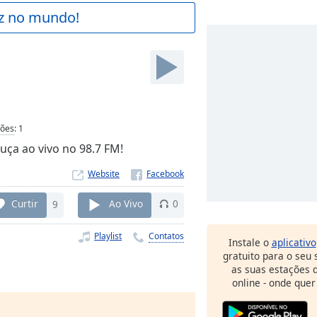
az no mundo!
ções
:
1
uça ao vivo no 98.7 FM!
Website
Curtir
9
Ao Vivo
0
Playlist
Contatos
Instale o
aplicativo
gratuito para o seu
as suas estações d
online - onde quer