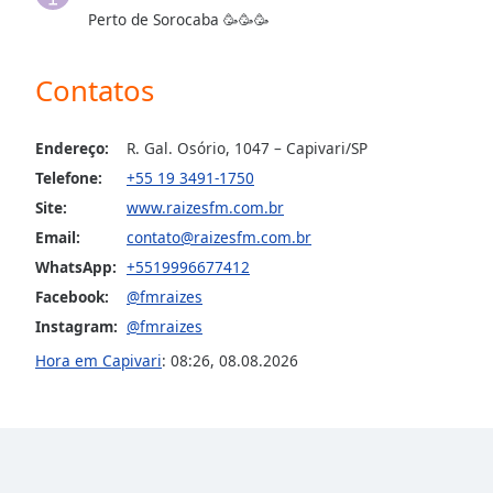
Perto de Sorocaba 🥳🥳🥳
the
window.
Contatos
Text
Color
Endereço:
R. Gal. Osório, 1047 – Capivari/SP
Telefone:
+55 19 3491-1750
Opacity
Site:
www.raizesfm.com.br
Email:
contato@raizesfm.com.br
Text
WhatsApp:
+5519996677412
Background
Facebook:
@fmraizes
Color
Instagram:
@fmraizes
Hora em Capivari
:
08:26
,
08.08.2026
Opacity
Caption
Area
Background