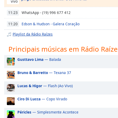
vivo
Chapters
Chapters
WhatsApp - (19) 996 677 412
11:23
Descriptions
Edson & Hudson - Galera Coração
11:20
descriptions
Playlist da Rádio Raízes
off
,
selected
Principais músicas em Rádio Raíze
Subtitles
Gusttavo Lima
— Balada
subtitles
settings
,
Bruno & Barretto
— Texana 37
opens
subtitles
Lucas & Higor
— Flash (Ao Vivo)
settings
dialog
subtitles
Ciro Di Lucca
— Copo Virado
off
,
selected
Péricles
— Simplesmente Acontece