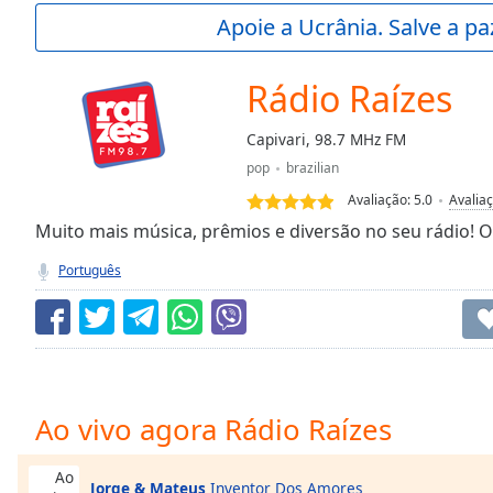
Current
Apoie a Ucrânia. Salve a p
Time
0:00
/
Duration
-:-
Rádio Raízes
Loaded
:
0.00%
Capivari, 98.7 MHz FM
0:00
pop
brazilian
Stream
Type
LIVE
Avaliação:
5.0
Avalia
Seek to
Muito mais música, prêmios e diversão no seu rádio! O
live,
currently
Português
behind
live
LIVE
Remaining
Time
-
-:-
1x
Ao vivo agora Rádio Raízes
Playback
Rate
Ao
Jorge & Mateus
Inventor Dos Amores