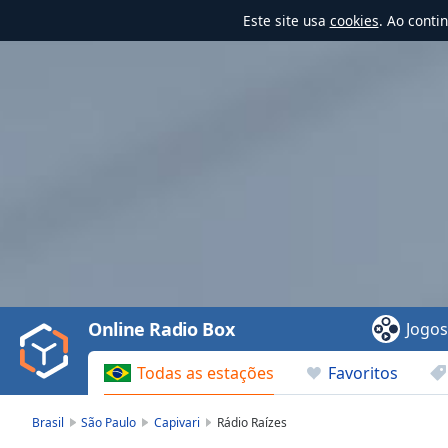
Este site usa
cookies
. Ao conti
Video
Player
is
loading.
Play
Video
Online Radio Box
Jogo
Play
Skip
Todas as estações
Favoritos
Backward
Skip
Forward
Brasil
São Paulo
Capivari
Rádio Raízes
Mute