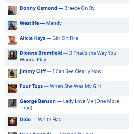
dialog
Donny Osmond
— Breeze On By
window.
Escape
will
Westlife
— Mandy
cancel
and
Alicia Keys
— Girl On Fire
close
the
Dionne Bromfield
— If That's the Way You
window.
Wanna Play
Text
Jimmy Cliff
— I Can See Clearly Now
Color
Four Tops
— When She Was My Girl
Opacity
George Benson
— Lady Love Me (One More
Time)
Text
Background
Dido
— White Flag
Color