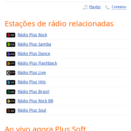
Time
-
Playlist
Contatos
-:-
1x
Estações de rádio relacionadas
Playback
Rate
Rádio Plus Rock
Rádio Plus Samba
Chapters
Rádio Plus Dance
Chapters
Rádio Plus Flashback
Descriptions
Rádio Plus Live
descriptions
Rádio Plus Hits
off
,
selected
Rádio Plus Brasil
Rádio Plus Rock BR
Subtitles
Rádio Plus Soul
subtitles
settings
,
opens
Ao vivo agora Plus Soft