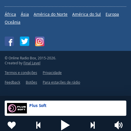
África
Ásia
América do Norte
América do Sul
Europa
Oceânia
© Online Radio Box, 2015-2026.
Created by
Final Level
Termos e condições
Privacidade
Feedback
Botões
Para estações de rádio
Plus Soft