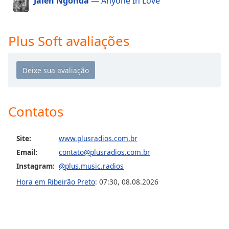
Jalen Ngonda
— Anyone In Love
Opacity
Plus Soft avaliações
Caption
Area
Background
Color
Opacity
Contatos
Font
Site:
www.plusradios.com.br
Size
Email:
contato@plusradios.com.br
Instagram:
@plus.music.radios
Text
Hora em Ribeirão Preto
:
07:30
,
08.08.2026
Edge
Style
Font