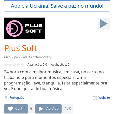
Play
Apoie a Ucrânia. Salve a paz no mundo!
Video
Play
Skip
Backward
Skip
Forward
Mute
Current
Plus Soft
Time
0:00
/
r'n'b
pop
adult contemporary
Duration
-:-
Avaliação:
0.0
Avaliações
:
0
Loaded
:
24 hora com a melhor musica, em casa, no carro no
0.00%
trabalho e para momentos especiais. Uma
Stream
programação, leve, tranquila, feita especialmente pra
Type
LIVE
você que gosta de boa música.
Seek to
live,
currently
Português
Website
behind
live
LIVE
Curtir
9
Ao Vivo
0
Remaining