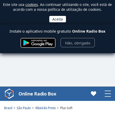
Este site usa
cookies
. Ao continuar utilizando o site, você está de
acordo com a nossa política de utilização de cookies.
Instale o aplicativo mobile gratuito
Online Radio Box
Não, obrigado
Online Radio Box
Video
Player
is
Brasil
São Paulo
Ribeirão Preto
Plus Soft
loading.