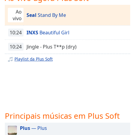
subtitles
settings
Ao
dialog
Seal
Stand By Me
vivo
subtitles
off
,
10:24
INXS
Beautiful Girl
selected
10:24
Jingle - Plus T**p (dry)
Audio
Track
Playlist da Plus Soft
Picture-
in-
Picture
Fullscreen
This
is
a
modal
window.
Principais músicas em Plus Soft
Beginning
Plus
— Plus
of