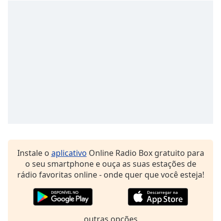
Family
Reset
Done
Close
Modal
Dialog
End
of
dialog
window.
Instale o
aplicativo
Online Radio Box gratuito para
o seu smartphone e ouça as suas estações de
rádio favoritas online - onde quer que você esteja!
outras opções