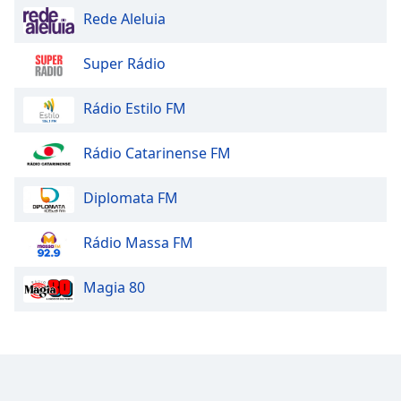
Rede Aleluia
Opacity
Super Rádio
Caption
Area
Rádio Estilo FM
Background
Color
Rádio Catarinense FM
Opacity
Diplomata FM
Font
Rádio Massa FM
Size
Magia 80
Text
Edge
Style
Font