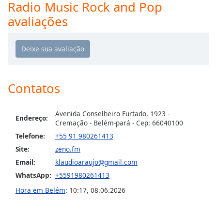
Time
-
Radio Music Rock and Pop
-:-
avaliações
1x
Playback
Rate
Chapters
Contatos
Chapters
Descriptions
Avenida Conselheiro Furtado, 1923 -
Endereço:
Cremação - Belém-pará - Cep: 66040100
descriptions
Telefone:
+55 91 980261413
off
,
selected
Site:
zeno.fm
Email:
klaudioaraujo@gmail.com
Subtitles
WhatsApp:
+5591980261413
subtitles
Hora em Belém
:
10:17
,
08.06.2026
settings
,
opens