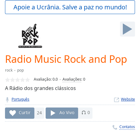
Play
Apoie a Ucrânia. Salve a paz no mundo!
Video
Play
Skip
Backward
Skip
Forward
Mute
Current
Radio Music Rock and Pop
Time
0:00
/
rock
pop
Duration
-:-
Avaliação:
0.0
Avaliações
:
0
Loaded
:
A Rádio dos grandes clássicos
0.00%
Stream
Português
Website
Type
LIVE
Seek to
Curtir
24
Ao Vivo
0
live,
currently
behind
Contatos
live
LIVE
Remaining