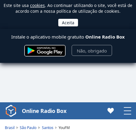
Este site usa
cookies
. Ao continuar utilizando o site, você está de
acordo com a nossa política de utilização de cookies.
Instale o aplicativo mobile gratuito
Online Radio Box
Não, obrigado
Online Radio Box
Video
Player
is
Brasil
São Paulo
Santos
YouFM
loading.