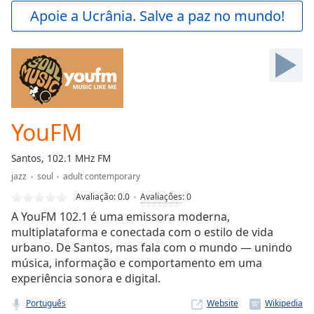
Play
Apoie a Ucrânia. Salve a paz no mundo!
Video
Play
Skip
Backward
Skip
Forward
Mute
Current
YouFM
Time
0:00
/
Santos, 102.1 MHz FM
Duration
-:-
jazz
soul
adult contemporary
Loaded
:
0.00%
Avaliação:
0.0
Avaliações
:
0
Stream
A YouFM 102.1 é uma emissora moderna,
Type
LIVE
multiplataforma e conectada com o estilo de vida
urbano. De Santos, mas fala com o mundo — unindo
Seek to
live,
música, informação e comportamento em uma
currently
experiência sonora e digital.
behind
live
LIVE
Remaining
Português
Website