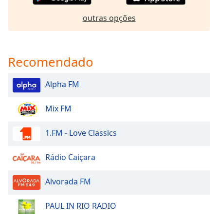
dialog
window.
outras opções
Escape
will
cancel
Recomendado
and
close
the
Alpha FM
window.
Mix FM
Text
Color
1.FM - Love Classics
Opacity
Rádio Caiçara
Text
Alvorada FM
Background
Color
PAUL IN RIO RADIO