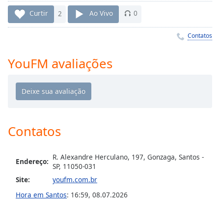
Time
-
-:-
Curtir
2
Ao Vivo
0
1x
Contatos
Playback
Rate
YouFM avaliações
Chapters
Chapters
Descriptions
Contatos
descriptions
off
,
selected
R. Alexandre Herculano, 197, Gonzaga, Santos -
Endereço:
SP, 11050-031
Subtitles
Site:
youfm.com.br
subtitles
Hora em Santos
:
16:59
,
08.07.2026
settings
,
opens