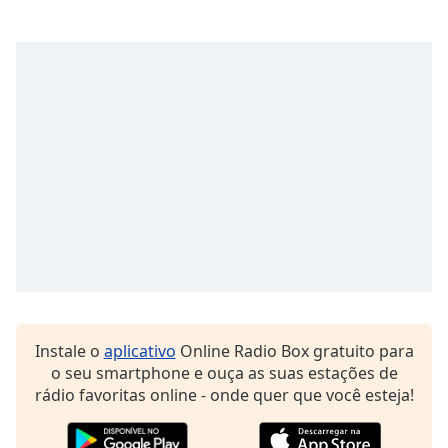
subtitles
settings
dialog
subtitles
off
,
selected
Audio
Track
Picture-
in-
Picture
Fullscreen
This
is
a
modal
Instale o
aplicativo
Online Radio Box gratuito para
window.
o seu smartphone e ouça as suas estações de
rádio favoritas online - onde quer que você esteja!
Beginning
of