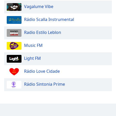
Vagalume Vibe
Opacity
Rádio Scalla Instrumental
Caption
Area
Radio Estilo Leblon
Background
Color
Music FM
Opacity
Light FM
Font
Rádio Love Cidade
Size
Rádio Sintonia Prime
Text
Edge
Style
Font