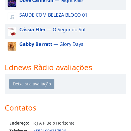
Dove Cameron
— Night Falls
dialog
window.
SAUDE COM BELEZA BLOCO 01
Escape
will
cancel
Cássia Eller
— O Segundo Sol
and
close
Gabby Barrett
— Glory Days
the
window.
Ldnews Ràdio avaliações
Text
Color
Opacity
Contatos
Text
Background
Color
Endereço:
R J A P Belo Horizonte
Telefone:
+5531994357586