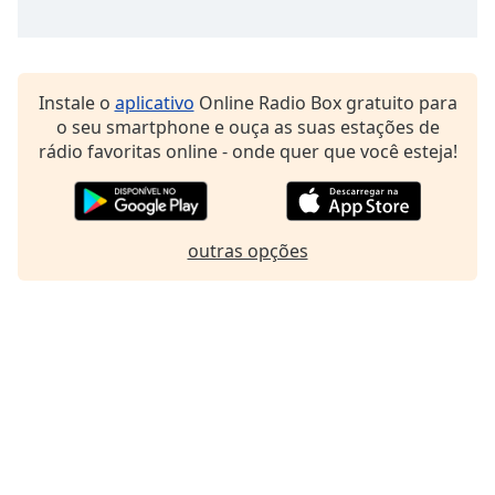
Family
Reset
Instale o
aplicativo
Online Radio Box gratuito para
Done
o seu smartphone e ouça as suas estações de
Close
rádio favoritas online - onde quer que você esteja!
Modal
Dialog
End
of
dialog
outras opções
window.