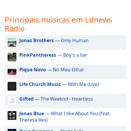
subtitles
settings
dialog
Principais músicas em Ldnews
subtitles
Ràdio
off
,
selected
Jonas Brothers
— Only Human
Audio
Track
PinkPantheress
— Boy's a liar
Picture-
in-
Pique Novo
— No Meu Olhar
Picture
Fullscreen
This
Life Church Music
— With Me (Live)
is
a
Gifted
— The Weeknd - Heartless
modal
window.
Jonas Blue
— What I like About You (feat.
Theresa Rex)
Beginning
of