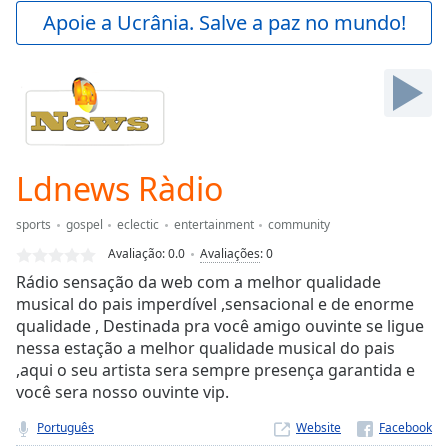
Play
Apoie a Ucrânia. Salve a paz no mundo!
Video
Play
Skip
Backward
Skip
Forward
Mute
Current
Ldnews Ràdio
Time
0:00
/
sports
gospel
eclectic
entertainment
community
Duration
-:-
Avaliação:
0.0
Avaliações
:
0
Loaded
:
Rádio sensação da web com a melhor qualidade
0.00%
musical do pais imperdível ,sensacional e de enorme
Stream
qualidade , Destinada pra você amigo ouvinte se ligue
Type
LIVE
nessa estação a melhor qualidade musical do pais
Seek to
live,
,aqui o seu artista sera sempre presença garantida e
currently
você sera nosso ouvinte vip.
behind
live
LIVE
Português
Website
Remaining