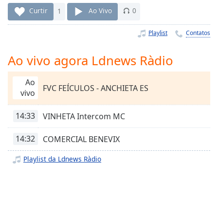
Time
-
Curtir
1
Ao Vivo
0
-:-
Playlist
Contatos
1x
Playback
Rate
Ao vivo agora Ldnews Ràdio
Chapters
Ao
FVC FEÍCULOS - ANCHIETA ES
Chapters
vivo
Descriptions
14:33
VINHETA Intercom MC
descriptions
14:32
COMERCIAL BENEVIX
off
,
selected
Playlist da Ldnews Ràdio
Subtitles
subtitles
settings
,
opens