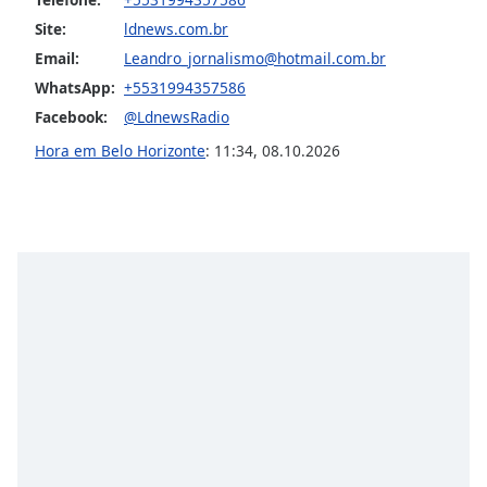
Opacity
Site:
ldnews.com.br
Email:
Leandro_jornalismo@hotmail.com.br
WhatsApp:
+5531994357586
Caption
Area
Facebook:
@LdnewsRadio
Background
Hora em Belo Horizonte
:
11:34
,
08.10.2026
Color
Opacity
Font
Size
Text
Edge
Style
Font