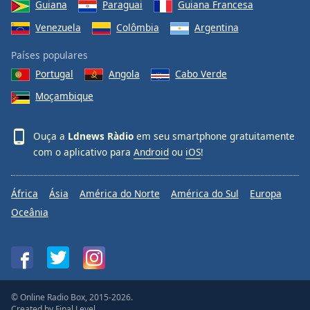
Guiana
Paraguai
Guiana Francesa
Venezuela
Colômbia
Argentina
Países populares
Portugal
Angola
Cabo Verde
Moçambique
Ouça a
Ldnews Ràdio
em seu smartphone gratuitamente
com o aplicativo para
Android
ou
iOS
!
África
Ásia
América do Norte
América do Sul
Europa
Oceânia
© Online Radio Box, 2015-2026.
Created by
Final Level