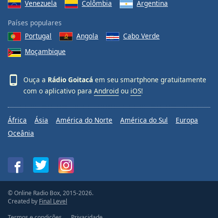
Venezuela
Colômbia
Argentina
Países populares
Portugal
Angola
Cabo Verde
Moçambique
Ouça a
Rádio Goitacá
em seu smartphone gratuitamente
com o aplicativo para
Android
ou
iOS
!
África
Ásia
América do Norte
América do Sul
Europa
Oceânia
© Online Radio Box, 2015-2026.
Created by
Final Level
Termos e condições
Privacidade