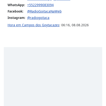
WhatsApp:
+5522999083094
Opacity
Facebook:
@RadioGoitacaNaWeb
Instagram:
@radiogoitaca
Caption
Area
Hora em Campos dos Goytacazes
:
06:16
,
08.08.2026
Background
Color
Opacity
Font
Size
Text
Edge
Style
Font