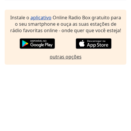
Family
Instale o
aplicativo
Online Radio Box gratuito para
o seu smartphone e ouça as suas estações de
Reset
rádio favoritas online - onde quer que você esteja!
Done
Close
Modal
Dialog
End
outras opções
of
dialog
window.