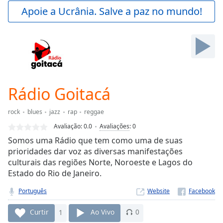
Play
Apoie a Ucrânia. Salve a paz no mundo!
Video
Play
Skip
Backward
Skip
Forward
Mute
Current
Rádio Goitacá
Time
0:00
/
rock
blues
jazz
rap
reggae
Duration
-:-
Avaliação:
0.0
Avaliações
:
0
Loaded
:
Somos uma Rádio que tem como uma de suas
0.00%
prioridades dar voz as diversas manifestações
Stream
culturais das regiões Norte, Noroeste e Lagos do
Type
LIVE
Estado do Rio de Janeiro.
Seek to
live,
currently
Português
Website
behind
live
LIVE
Curtir
1
Ao Vivo
0
Remaining