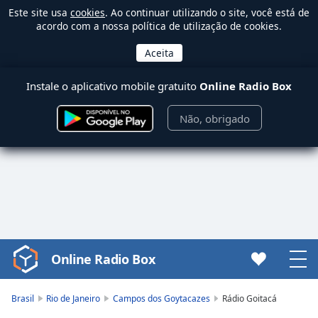
Este site usa
cookies
. Ao continuar utilizando o site, você está de
acordo com a nossa política de utilização de cookies.
Instale o aplicativo mobile gratuito
Online Radio Box
Não, obrigado
Online Radio Box
Video
Player
is
Brasil
Rio de Janeiro
Campos dos Goytacazes
Rádio Goitacá
loading.