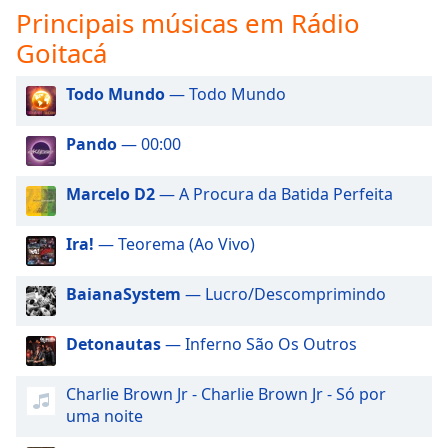
subtitles
Principais músicas em Rádio
settings
Goitacá
dialog
subtitles
off
,
Todo Mundo
— Todo Mundo
selected
Pando
— 00:00
Audio
Track
Marcelo D2
— A Procura da Batida Perfeita
Picture-
in-
Picture
Ira!
— Teorema (Ao Vivo)
Fullscreen
This
BaianaSystem
— Lucro/Descomprimindo
is
a
Detonautas
— Inferno São Os Outros
modal
window.
Charlie Brown Jr - Charlie Brown Jr - Só por
Beginning
uma noite
of