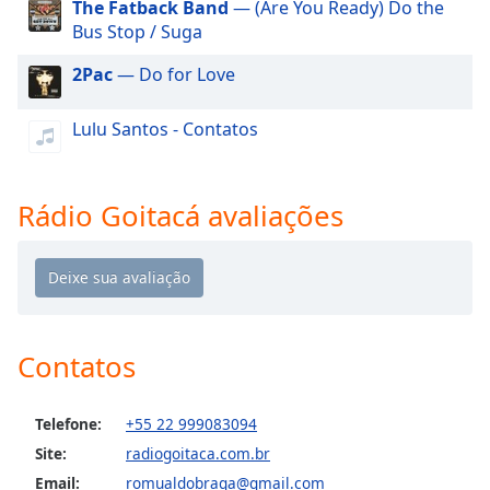
The Fatback Band
— (Are You Ready) Do the
dialog
Bus Stop / Suga
window.
Escape
2Pac
— Do for Love
will
cancel
Lulu Santos - Contatos
and
close
the
window.
Rádio Goitacá avaliações
Text
Color
Opacity
Contatos
Text
Telefone:
+55 22 999083094
Background
Color
Site:
radiogoitaca.com.br
Email:
romualdobraga@gmail.com