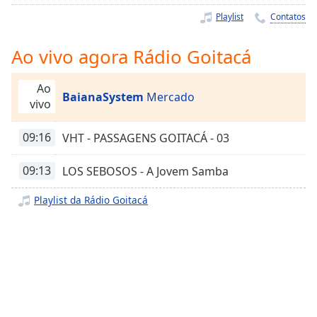
Time
-
Playlist
Contatos
-:-
1x
Ao vivo agora Rádio Goitacá
Playback
Rate
Ao
BaianaSystem
Mercado
vivo
Chapters
Chapters
09:16
VHT - PASSAGENS GOITACÁ - 03
Descriptions
09:13
LOS SEBOSOS - A Jovem Samba
descriptions
Playlist da Rádio Goitacá
off
,
selected
Subtitles
subtitles
settings
,
opens