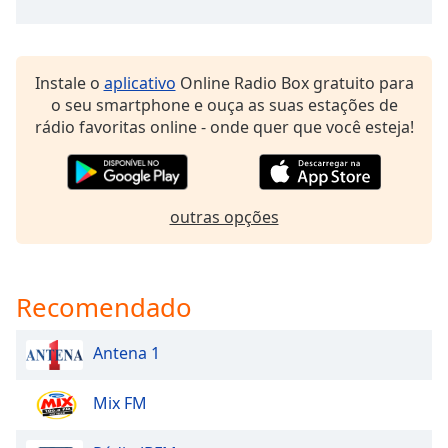
dialog
window.
Escape
will
Instale o
aplicativo
Online Radio Box gratuito para
cancel
o seu smartphone e ouça as suas estações de
and
rádio favoritas online - onde quer que você esteja!
close
the
window.
outras opções
Text
Color
Recomendado
Opacity
Antena 1
Text
Background
Mix FM
Color