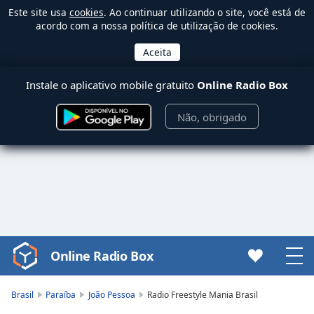
Este site usa
cookies
. Ao continuar utilizando o site, você está de
acordo com a nossa política de utilização de cookies.
Instale o aplicativo mobile gratuito
Online Radio Box
Não, obrigado
Online Radio Box
Video
Player
is
Brasil
Paraíba
João Pessoa
Radio Freestyle Mania Brasil
loading.