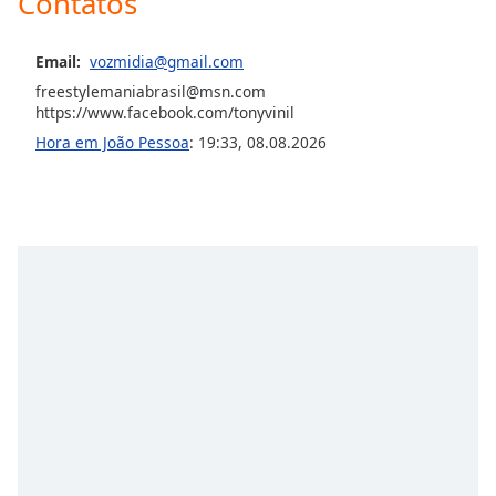
Contatos
subtitles
settings
dialog
Email:
vozmidia@gmail.com
subtitles
freestylemaniabrasil@msn.com
off
,
https://www.facebook.com/tonyvinil
selected
Hora em João Pessoa
:
19:33
,
08.08.2026
Audio
Track
Picture-
in-
Picture
Fullscreen
This
is
a
modal
window.
Beginning
of