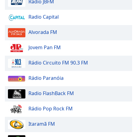
Rádio JBFM
Opacity
Radio Capital
Caption
Alvorada FM
Area
Background
Color
Jovem Pan FM
Rádio Circuito FM 90.3 FM
Opacity
Rádio Paranóia
Font
Size
Radio FlashBack FM
Text
Rádio Pop Rock FM
Edge
Style
Itaramã FM
Font