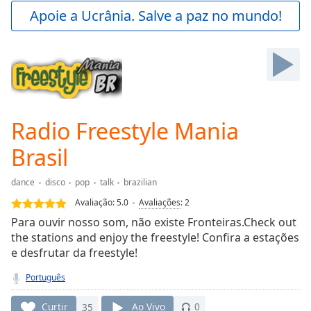
Play
Apoie a Ucrânia. Salve a paz no mundo!
Video
Play
Skip
Backward
Skip
Forward
Mute
Current
Radio Freestyle Mania
Time
0:00
Brasil
/
Duration
-:-
Loaded
:
dance
disco
pop
talk
brazilian
0.00%
Avaliação:
5.0
Avaliações
:
2
Stream
Para ouvir nosso som, não existe Fronteiras.Check out
Type
LIVE
the stations and enjoy the freestyle! Confira a estações
Seek to
e desfrutar da freestyle!
live,
currently
behind
Português
live
LIVE
Remaining
Curtir
35
Ao Vivo
0