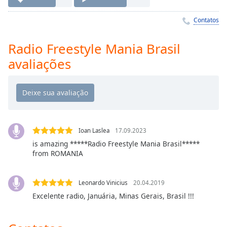
Time
-
-:-
Contatos
1x
Radio Freestyle Mania Brasil
Playback
Rate
avaliações
Chapters
Chapters
Descriptions
Ioan Laslea
17.09.2023
descriptions
is amazing *****Radio Freestyle Mania Brasil*****
off
,
from ROMANIA
selected
Subtitles
Leonardo Vinicius
20.04.2019
subtitles
Excelente radio, Januária, Minas Gerais, Brasil !!!
settings
,
opens