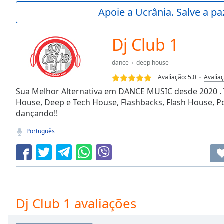
Current
Apoie a Ucrânia. Salve a p
Time
0:00
/
Duration
-:-
Dj Club 1
Loaded
:
0.00%
dance
deep house
0:00
Avaliação:
5.0
Avalia
Stream
Type
Sua Melhor Alternativa em DANCE MUSIC desde 2020 . 
LIVE
House, Deep e Tech House, Flashbacks, Flash House, Po
Seek to
live,
dançando!!
currently
behind
Português
live
LIVE
Remaining
Time
-
-:-
1x
Dj Club 1 avaliações
Playback
Rate