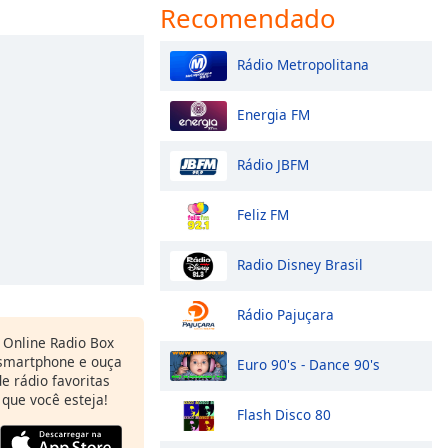
Recomendado
Rádio Metropolitana
Energia FM
Rádio JBFM
Feliz FM
Radio Disney Brasil
Rádio Pajuçara
Online Radio Box
 smartphone e ouça
Euro 90's - Dance 90's
e rádio favoritas
 que você esteja!
Flash Disco 80