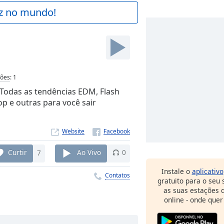
az no mundo!
ções
:
1
Todas as tendências EDM, Flash
p e outras para você sair
Website
Curtir
7
Ao Vivo
0
Instale o
aplicativo
Contatos
gratuito para o seu
as suas estações d
online - onde quer