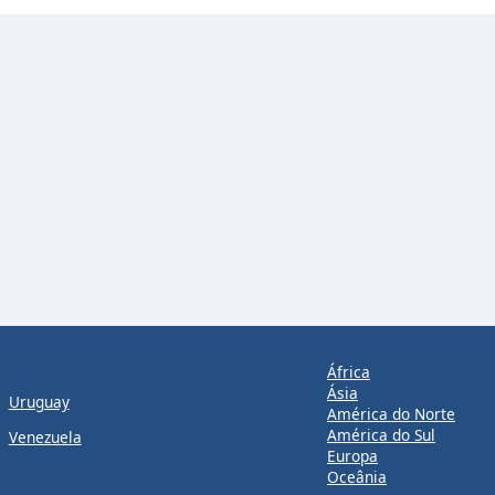
África
Ásia
Uruguay
América do Norte
América do Sul
Venezuela
Europa
Oceânia