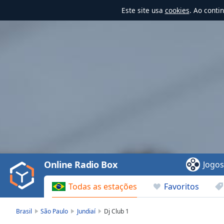
Este site usa
cookies
. Ao conti
Video
Player
is
loading.
Play
Video
Online Radio Box
Jogo
Play
Skip
Todas as estações
Favoritos
Backward
Skip
Forward
Brasil
São Paulo
Jundiaí
Dj Club 1
Mute