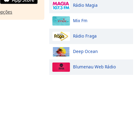
Rádio Magia
opções
Mix Fm
Rádio Fraga
Deep Ocean
Blumenau Web Rádio