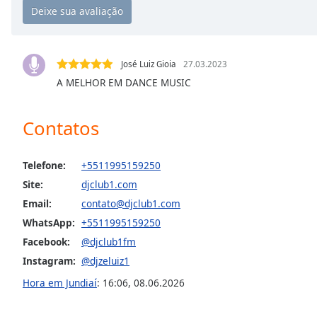
Chapters
Chapters
Descriptions
José Luiz Gioia
27.03.2023
A MELHOR EM DANCE MUSIC
descriptions
off
,
selected
Contatos
Subtitles
Telefone:
+5511995159250
subtitles
Site:
djclub1.com
settings
,
opens
Email:
contato@djclub1.com
subtitles
WhatsApp:
+5511995159250
settings
Facebook:
@djclub1fm
dialog
Instagram:
@djzeluiz1
subtitles
off
,
Hora em Jundiaí
:
16:06
,
08.06.2026
selected