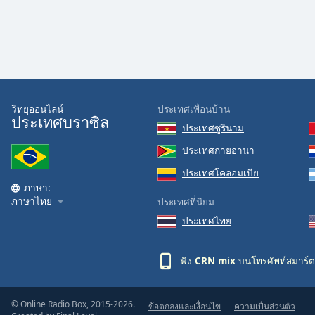
Audio
Track
Picture-
in-
Picture
Fullscreen
This
วิทยุออนไลน์
ประเทศเพื่อนบ้าน
is
ประเทศบราซิล
a
ประเทศซูรินาม
modal
ประเทศกายอานา
window.
ประเทศโคลอมเบีย
ภาษา:
Beginning
ภาษาไทย
ประเทศที่นิยม
of
ประเทศไทย
dialog
window.
Escape
ฟัง
CRN mix
บนโทรศัพท์สมาร์ต
will
cancel
and
© Online Radio Box, 2015-2026.
ข้อตกลงและเงื่อนไข
ความเป็นส่วนตัว
close