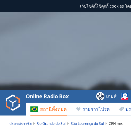
เว็บไซต์นี้ใช้คุกกี้
cookies
โดย
Video
Player
is
loading.
Play
Video
Online Radio Box
เกมส์
Play
Skip
สถานีทั้งหมด
รายการโปรด
ปร
Backward
Skip
Forward
ประเทศบราซิล
Rio Grande do Sul
São Lourenço do Sul
CRN mix
Mute