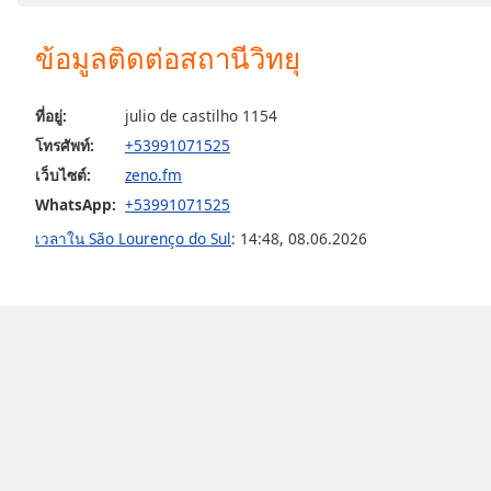
Chapters
Chapters
ข้อมูลติดต่อสถานีวิทยุ
Descriptions
ที่อยู่:
julio de castilho 1154
descriptions
โทรศัพท์:
+53991071525
off
,
เว็บไซต์:
zeno.fm
selected
WhatsApp:
+53991071525
Subtitles
เวลาใน São Lourenço do Sul
:
14:48
,
08.06.2026
subtitles
settings
,
opens
subtitles
settings
dialog
subtitles
off
,
selected