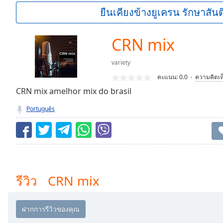
Current
ยืนเคียงข้างยูเครน รักษาสันต
Time
0:00
/
Duration
-:-
CRN mix
Loaded
:
0.00%
variety
0:00
คะแนน:
0.0
ความคิดเห
Stream
Type
CRN mix amelhor mix do brasil
LIVE
Seek to
Português
live,
currently
behind
live
LIVE
Remaining
Time
-
-:-
รีวิว CRN mix
1x
Playback
Rate