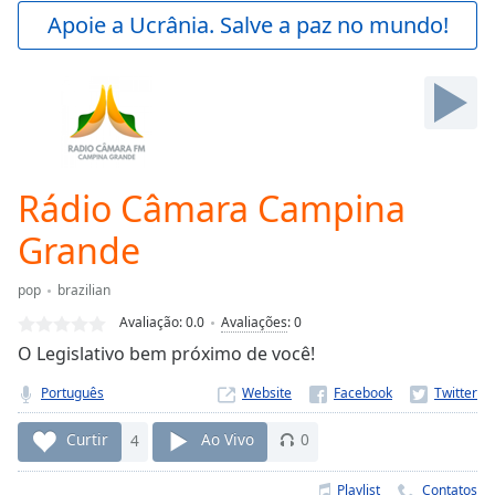
Play
Apoie a Ucrânia. Salve a paz no mundo!
Video
Play
Skip
Backward
Skip
Forward
Mute
Current
Rádio Câmara Campina
Time
0:00
Grande
/
Duration
-:-
Loaded
:
pop
brazilian
0.00%
Avaliação:
0.0
Avaliações
:
0
Stream
O Legislativo bem próximo de você!
Type
LIVE
Seek to
Português
Website
live,
currently
behind
Curtir
4
Ao Vivo
0
live
LIVE
Remaining
Playlist
Contatos