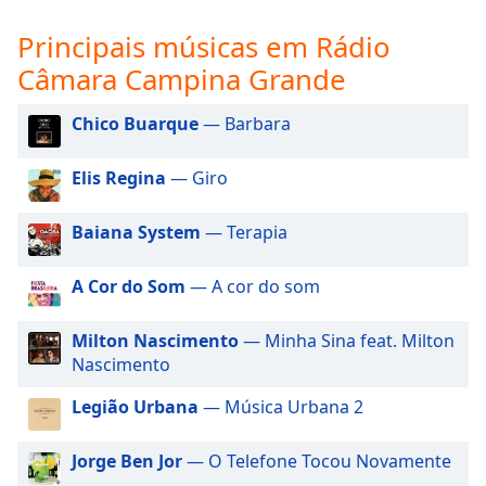
subtitles
settings
Principais músicas em Rádio
dialog
Câmara Campina Grande
subtitles
off
,
selected
Chico Buarque
— Barbara
Audio
Elis Regina
— Giro
Track
Picture-
Baiana System
— Terapia
in-
Picture
Fullscreen
A Cor do Som
— A cor do som
This
is
Milton Nascimento
— Minha Sina feat. Milton
a
Nascimento
modal
window.
Legião Urbana
— Música Urbana 2
Beginning
Jorge Ben Jor
— O Telefone Tocou Novamente
of