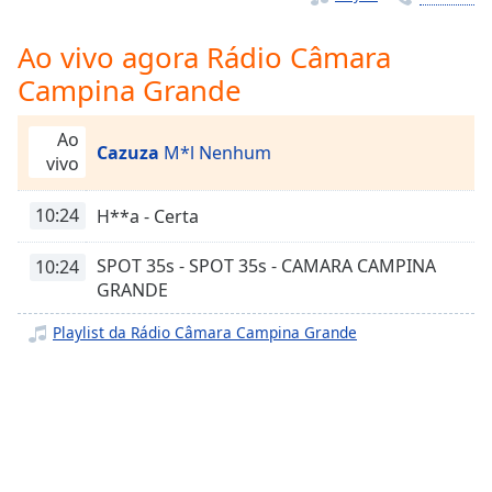
Time
-
-:-
Ao vivo agora Rádio Câmara
1x
Campina Grande
Playback
Rate
Ao
Cazuza
M*l Nenhum
vivo
Chapters
Chapters
10:24
H**a - Certa
Descriptions
SPOT 35s - SPOT 35s - CAMARA CAMPINA
10:24
GRANDE
descriptions
off
,
Playlist da Rádio Câmara Campina Grande
selected
Subtitles
subtitles
settings
,
opens