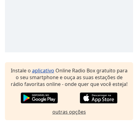
Family
Reset
Done
Close
Modal
Dialog
End
of
dialog
Instale o
aplicativo
Online Radio Box gratuito para
window.
o seu smartphone e ouça as suas estações de
rádio favoritas online - onde quer que você esteja!
outras opções