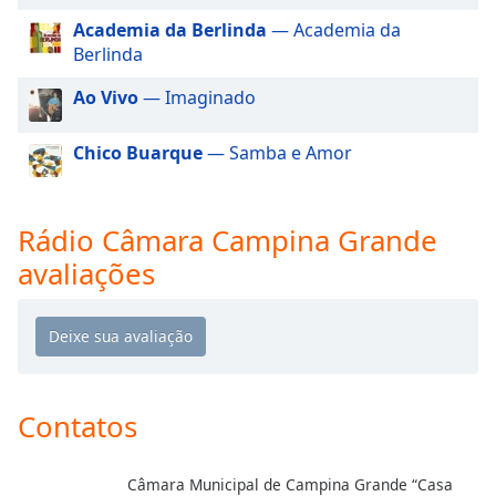
dialog
Academia da Berlinda
— Academia da
window.
Berlinda
Escape
will
Ao Vivo
— Imaginado
cancel
and
Chico Buarque
— Samba e Amor
close
the
window.
Rádio Câmara Campina Grande
Text
avaliações
Color
Opacity
Text
Contatos
Background
Color
Câmara Municipal de Campina Grande “Casa