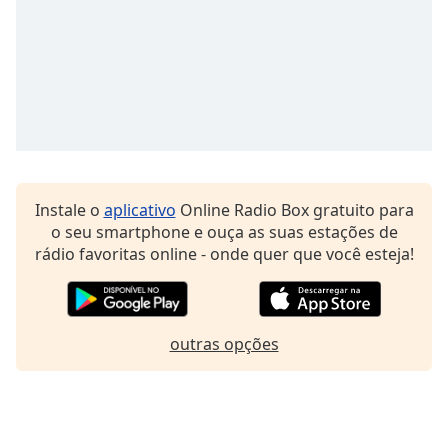
Family
Reset
Done
Close
Modal
Dialog
End
of
Instale o
aplicativo
Online Radio Box gratuito para
dialog
o seu smartphone e ouça as suas estações de
window.
rádio favoritas online - onde quer que você esteja!
outras opções