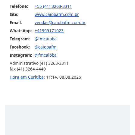
Telefone:
+55 (41) 3263-3311
Opacity
Site:
www.caiobafm.com.br
Email:
vendas@caiobafm.com.br
Caption
WhatsApp:
+41999171023
Area
Background
Telegram:
@fmcaioba
Color
Facebook:
@caiobafm
Instagram:
@fmcaioba
Opacity
Administrativo (41) 3263-3311
fax (41) 3264-4440
Hora em Curitiba
:
11:14
,
08.08.2026
Font
Size
Text
Edge
Style
Font