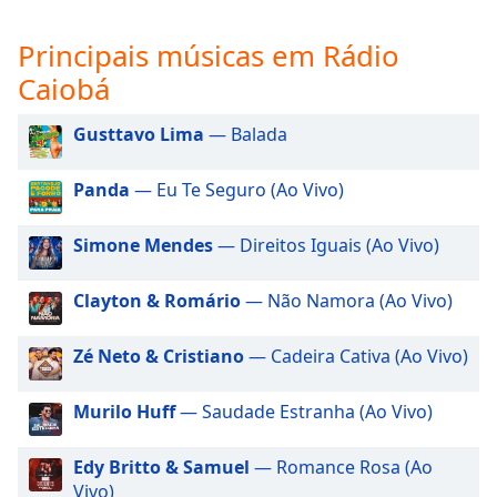
subtitles
settings
Principais músicas em Rádio
dialog
subtitles
Caiobá
off
,
selected
Gusttavo Lima
— Balada
Audio
Panda
— Eu Te Seguro (Ao Vivo)
Track
Picture-
Simone Mendes
— Direitos Iguais (Ao Vivo)
in-
Picture
Fullscreen
Clayton & Romário
— Não Namora (Ao Vivo)
This
is
Zé Neto & Cristiano
— Cadeira Cativa (Ao Vivo)
a
modal
window.
Murilo Huff
— Saudade Estranha (Ao Vivo)
Beginning
Edy Britto & Samuel
— Romance Rosa (Ao
of
Vivo)