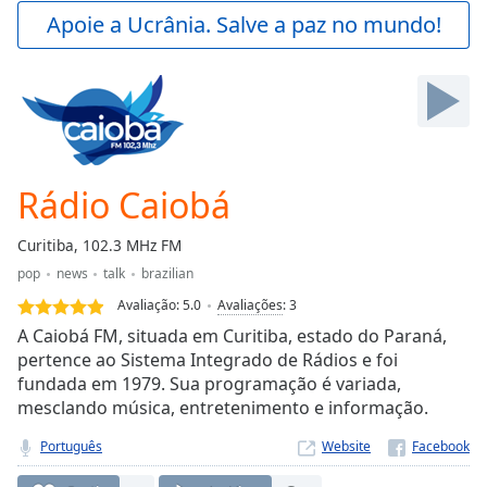
Play
Apoie a Ucrânia. Salve a paz no mundo!
Video
Play
Skip
Backward
Skip
Forward
Mute
Current
Rádio Caiobá
Time
0:00
/
Curitiba, 102.3 MHz FM
Duration
-:-
pop
news
talk
brazilian
Loaded
:
0.00%
Avaliação:
5.0
Avaliações
:
3
Stream
A Caiobá FM, situada em Curitiba, estado do Paraná,
Type
LIVE
pertence ao Sistema Integrado de Rádios e foi
fundada em 1979. Sua programação é variada,
Seek to
live,
mesclando música, entretenimento e informação.
currently
behind
Português
Website
live
LIVE
Remaining