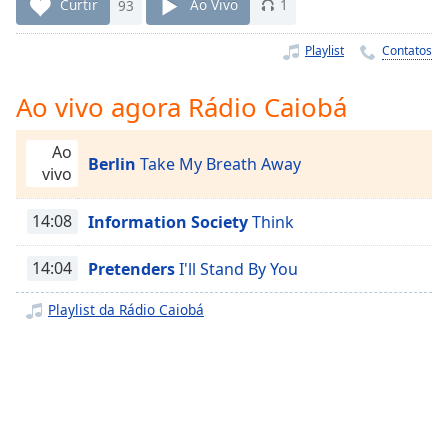
Time
-
Curtir
93
Ao Vivo
1
-:-
Playlist
Contatos
1x
Playback
Ao vivo agora Rádio Caiobá
Rate
Ao
Chapters
Berlin
Take My Breath Away
vivo
Chapters
14:08
Information Society
Think
Descriptions
descriptions
14:04
Pretenders
I'll Stand By You
off
,
selected
Playlist da Rádio Caiobá
Subtitles
subtitles
settings
,
opens