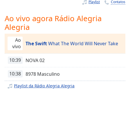
Time
-
Playlist
Contatos
-:-
Ao vivo agora Rádio Alegria
1x
Alegria
Playback
Rate
Ao
The Swift
What The World Will Never Take
Chapters
vivo
Chapters
10:39
NOVA 02
Descriptions
10:38
8978 Masculino
descriptions
off
,
Playlist da Rádio Alegria Alegria
selected
Subtitles
subtitles
settings
,
opens