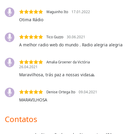
Opacity
Waguinho Ito
17.01.2022
Otima Rádio
Caption
Area
Tico Guzzo
30.06.2021
Background
Color
A melhor radio web do mundo . Radio alegria alegria
Opacity
Amalia Groener da Victória
26.04.2021
Maravilhosa, trás paz a nossas vidas🙏
Font
Size
Denise Ortega Ito
09.04.2021
MARAVILHOSA
Text
Edge
Style
Contatos
Font