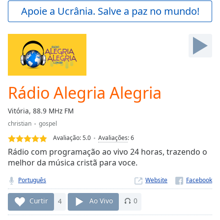
Play
Apoie a Ucrânia. Salve a paz no mundo!
Video
Play
Skip
Backward
Skip
Forward
Mute
Current
Rádio Alegria Alegria
Time
0:00
/
Vitória, 88.9 MHz FM
Duration
-:-
christian
gospel
Loaded
:
0.00%
Avaliação:
5.0
Avaliações
:
6
Stream
Rádio com programação ao vivo 24 horas, trazendo o
Type
LIVE
melhor da música cristã para voce.
Seek to
live,
Português
Website
currently
behind
Curtir
4
Ao Vivo
0
live
LIVE
Remaining