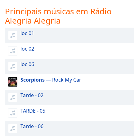
subtitles
settings
Principais músicas em Rádio
dialog
Alegria Alegria
subtitles
off
,
loc 01
selected
Audio
loc 02
Track
loc 06
Picture-
in-
Picture
Scorpions
— Rock My Car
Fullscreen
This
is
Tarde - 02
a
modal
TARDE - 05
window.
Tarde - 06
Beginning
of