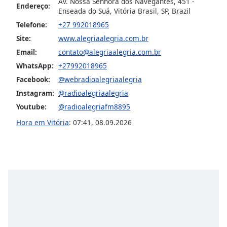
Av. Nossa Senhora dos Navegantes, 451 -
Endereço:
Family
Enseada do Suá, Vitória Brasil, SP, Brazil
Telefone:
+27 992018965
Site:
www.alegriaalegria.com.br
Reset
Email:
contato@alegriaalegria.com.br
Done
Close
WhatsApp:
+27992018965
Modal
Facebook:
@webradioalegriaalegria
Dialog
End
Instagram:
@radioalegriaalegria
of
Youtube:
@radioalegriafm8895
dialog
Hora em Vitória
:
07:41
,
08.09.2026
window.