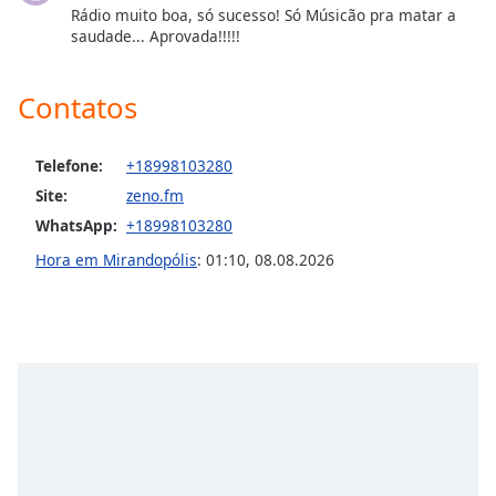
Rádio muito boa, só sucesso! Só Músicão pra matar a
Opacity
saudade... Aprovada!!!!!
Caption
Contatos
Area
Background
Color
Telefone:
+18998103280
Site:
zeno.fm
WhatsApp:
+18998103280
Opacity
Hora em Mirandopólis
:
01:10
,
08.08.2026
Font
Size
Text
Edge
Style
Font