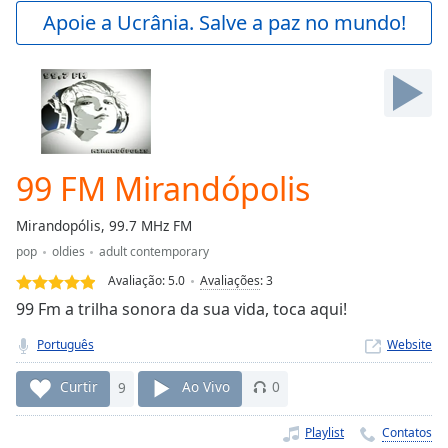
Play
Apoie a Ucrânia. Salve a paz no mundo!
Video
Play
Skip
Backward
Skip
Forward
Mute
Current
99 FM Mirandópolis
Time
0:00
/
Mirandopólis, 99.7 MHz FM
Duration
-:-
pop
oldies
adult contemporary
Loaded
:
0.00%
Avaliação:
5.0
Avaliações
:
3
Stream
99 Fm a trilha sonora da sua vida, toca aqui!
Type
LIVE
Português
Website
Seek to
live,
currently
Curtir
9
Ao Vivo
0
behind
live
LIVE
Remaining
Playlist
Contatos