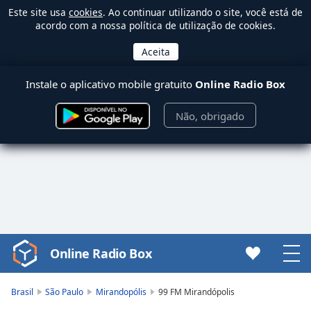
Este site usa
cookies
. Ao continuar utilizando o site, você está de
acordo com a nossa política de utilização de cookies.
Instale o aplicativo mobile gratuito
Online Radio Box
Não, obrigado
Online Radio Box
Video
Player
is
Brasil
São Paulo
Mirandopólis
99 FM Mirandópolis
loading.