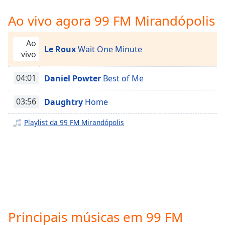
Time
-
-:-
Ao vivo agora 99 FM Mirandópolis
1x
Ao
Le Roux
Wait One Minute
Playback
vivo
Rate
Chapters
04:01
Daniel Powter
Best of Me
Chapters
03:56
Daughtry
Home
Descriptions
Playlist da 99 FM Mirandópolis
descriptions
off
,
selected
Subtitles
subtitles
settings
,
Principais músicas em 99 FM
opens