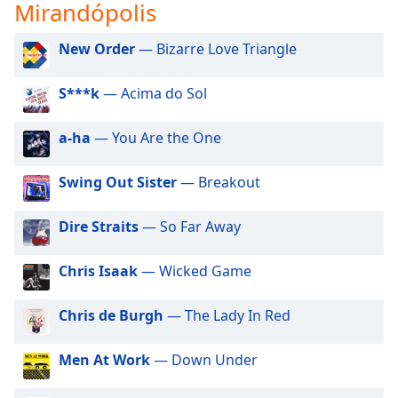
subtitles
Mirandópolis
settings
dialog
New Order
— Bizarre Love Triangle
subtitles
off
,
S***k
— Acima do Sol
selected
a-ha
— You Are the One
Audio
Track
Swing Out Sister
— Breakout
Picture-
in-
Picture
Dire Straits
— So Far Away
Fullscreen
This
is
Chris Isaak
— Wicked Game
a
modal
Chris de Burgh
— The Lady In Red
window.
Men At Work
— Down Under
Beginning
of