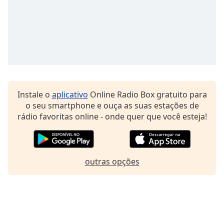
Family
Reset
Done
Close
Modal
Dialog
End
Instale o
aplicativo
Online Radio Box gratuito para
of
o seu smartphone e ouça as suas estações de
dialog
rádio favoritas online - onde quer que você esteja!
window.
outras opções