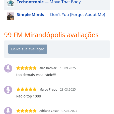
Technotronic
— Move That Body
dialog
window.
Escape
Simple Minds
— Don't You (Forget About Me)
will
cancel
and
99 FM Mirandópolis avaliações
close
the
window.
Text
Color
Alan Barbieri
13.09.2025
top demais essa rádio!!!
Opacity
Marco Prego
28.03.2025
Text
Radio top 1000
Background
Color
Adriano Cesar
02.04.2024