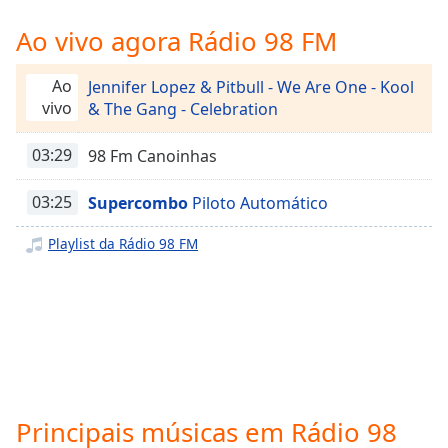
Time
-
-:-
Ao vivo agora Rádio 98 FM
1x
Ao
Jennifer Lopez & Pitbull - We Are One - Kool
Playback
vivo
& The Gang - Celebration
Rate
Chapters
03:29
98 Fm Canoinhas
Chapters
03:25
Supercombo
Piloto Automático
Descriptions
Playlist da Rádio 98 FM
descriptions
off
,
selected
Subtitles
subtitles
settings
,
Principais músicas em Rádio 98
opens