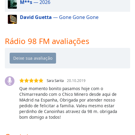
M**s
— 2026
dialog
window.
Escape
David Guetta
— Gone Gone Gone
will
cancel
and
Rádio 98 FM avaliações
close
the
window.
Text
Color
Sara Sarita
20.10.2019
Que momento bonito pasamos hoje com o
Opacity
Chimarreando com o Chico Minero desde aqui de
MAdrid na Espanha, Obrigada por atender nosso
pedido de felicitar a familia. Valeu mesmo estar
perdinho de Canoinhas atravez da 98 m. obrigada
Text
bom domigo a todos!
Background
Color