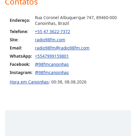
Contatos
Opacity
Rua Coronel Albuquerque 747, 89460-000
Endereço:
Canoinhas, Brazil
Caption
Telefone:
+55 47 3622-7372
Area
Background
Site:
radio98fm.com
Color
Email:
radio98fm@radio98fm.com
WhatsApp:
+5547999159801
Opacity
Facebook:
@98fmcanoinhas
Instagram:
@98fmcanoinhas
Font
Hora em Canoinhas
:
00:38
,
08.08.2026
Size
Text
Edge
Style
Font