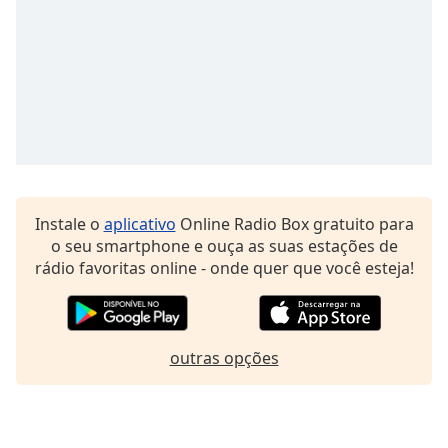
Family
Reset
Done
Close
Modal
Dialog
End
of
dialog
Instale o
aplicativo
Online Radio Box gratuito para
window.
o seu smartphone e ouça as suas estações de
rádio favoritas online - onde quer que você esteja!
outras opções