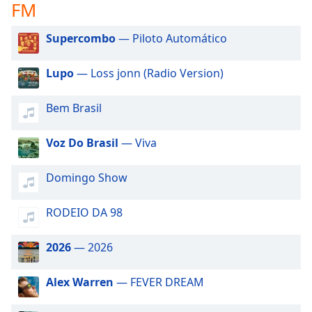
subtitles
FM
settings
dialog
Supercombo
— Piloto Automático
subtitles
off
,
Lupo
— Loss jonn (Radio Version)
selected
Bem Brasil
Audio
Track
Voz Do Brasil
— Viva
Picture-
in-
Picture
Domingo Show
Fullscreen
This
is
RODEIO DA 98
a
modal
2026
— 2026
window.
Alex Warren
— FEVER DREAM
Beginning
of