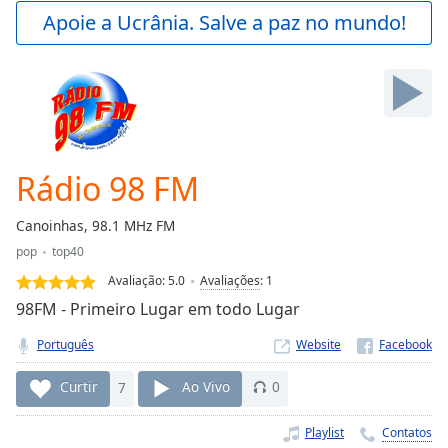
Play
Apoie a Ucrânia. Salve a paz no mundo!
Video
Play
Skip
Backward
Skip
Forward
Mute
Current
Rádio 98 FM
Time
0:00
/
Canoinhas, 98.1 MHz FM
Duration
-:-
pop
top40
Loaded
:
0.00%
Avaliação:
5.0
Avaliações
:
1
Stream
98FM - Primeiro Lugar em todo Lugar
Type
LIVE
Português
Website
Seek to
live,
currently
Curtir
7
Ao Vivo
0
behind
live
LIVE
Remaining
Playlist
Contatos