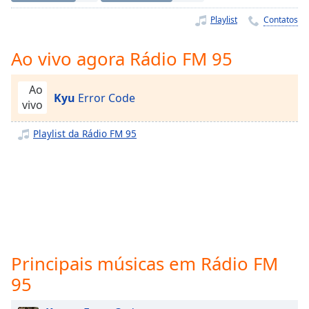
Time
-
-:-
Playlist
Contatos
1x
Ao vivo agora Rádio FM 95
Playback
Rate
Ao
Kyu
Error Code
vivo
Chapters
Chapters
Playlist da Rádio FM 95
Descriptions
descriptions
off
,
selected
Subtitles
Principais músicas em Rádio FM
subtitles
95
settings
,
opens