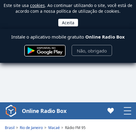
Este site usa
cookies
. Ao continuar utilizando o site, você está de
acordo com a nossa política de utilização de cookies.
Instale o aplicativo mobile gratuito
Online Radio Box
Não, obrigado
Online Radio Box
Video
Player
is
Brasil
Rio de Janeiro
Macaé
Rádio FM 95
loading.