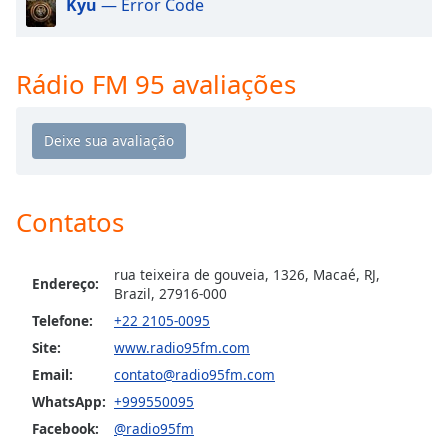
subtitles
Kyu
— Error Code
settings
dialog
subtitles
Rádio FM 95 avaliações
off
,
selected
Audio
Track
Picture-
Contatos
in-
Picture
Fullscreen
rua teixeira de gouveia, 1326, Macaé, RJ,
This
Endereço:
Brazil, 27916-000
is
Telefone:
+22 2105-0095
a
modal
Site:
www.radio95fm.com
window.
Email:
contato@radio95fm.com
WhatsApp:
+999550095
Beginning
Facebook:
@radio95fm
of