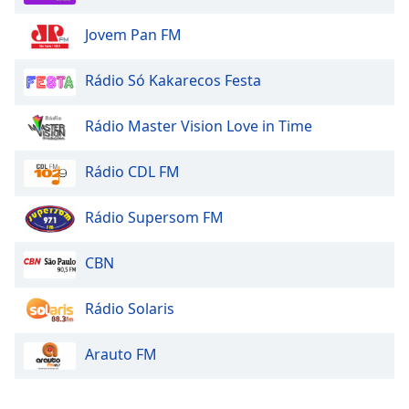
Family
Jovem Pan FM
Reset
Rádio Só Kakarecos Festa
Done
Close
Rádio Master Vision Love in Time
Modal
Dialog
End
Rádio CDL FM
of
dialog
Rádio Supersom FM
window.
CBN
Rádio Solaris
Arauto FM