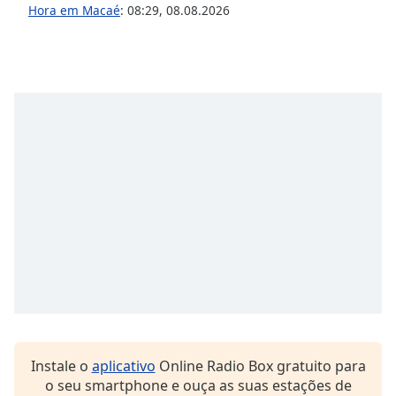
dialog
Hora em Macaé
:
08:29
,
08.08.2026
window.
Escape
will
cancel
and
close
the
window.
Text
Color
Opacity
Text
Background
Instale o
aplicativo
Online Radio Box gratuito para
Color
o seu smartphone e ouça as suas estações de