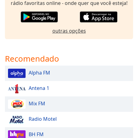
rádio favoritas online - onde quer que você esteja!
Opacity
Caption
outras opções
Area
Background
Color
Recomendado
Opacity
Alpha FM
Font
Antena 1
Size
Mix FM
Text
Edge
Radio Motel
Style
BH FM
Font