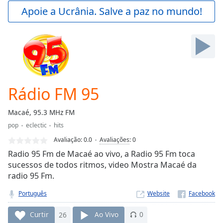
Play
Apoie a Ucrânia. Salve a paz no mundo!
Video
Play
Skip
Backward
Skip
Forward
Mute
Current
Rádio FM 95
Time
0:00
/
Macaé, 95.3 MHz FM
Duration
-:-
pop
eclectic
hits
Loaded
:
0.00%
Avaliação:
0.0
Avaliações
:
0
Stream
Radio 95 Fm de Macaé ao vivo, a Radio 95 Fm toca
Type
LIVE
sucessos de todos ritmos, video Mostra Macaé da
radio 95 Fm.
Seek to
live,
currently
Português
Website
behind
live
LIVE
Remaining
Curtir
26
Ao Vivo
0