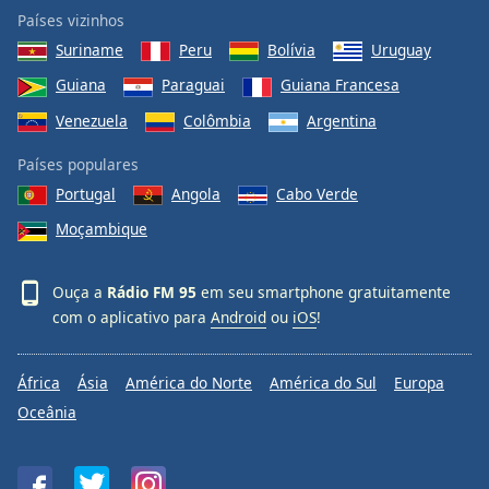
Países vizinhos
Suriname
Peru
Bolívia
Uruguay
Guiana
Paraguai
Guiana Francesa
Venezuela
Colômbia
Argentina
Países populares
Portugal
Angola
Cabo Verde
Moçambique
Ouça a
Rádio FM 95
em seu smartphone gratuitamente
com o aplicativo para
Android
ou
iOS
!
África
Ásia
América do Norte
América do Sul
Europa
Oceânia