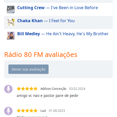
dialog
Cutting Crew
— I've Been in Love Before
window.
Escape
will
Chaka Khan
— I Feel for You
cancel
and
Bill Medley
— He Ain't Heavy, He's My Brother
close
the
window.
Rádio 80 FM avaliações
Text
Color
Opacity
Adilson Conceição
03.02.2024
amigo vc nao e pastor pare de pedir
Text
Background
Color
Luiz
01.08.2023