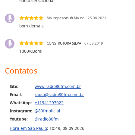
Rádio sensacional
Opacity
Mauropescasub Mauro
25.08.2021
Caption
bom demais
Area
Background
CONSTRUTORA SILVA
07.08.2019
Color
1000%Bom!
Opacity
Contatos
Font
Size
Site:
www.radio80fm.com.br
Email:
radio@radio80fm.com.br
WhatsApp:
+11941297022
Text
Edge
Instagram:
@80fmoficial
Style
Youtube:
@radio80fm
Hora em São Paulo
:
10:49
,
08.09.2026
Font