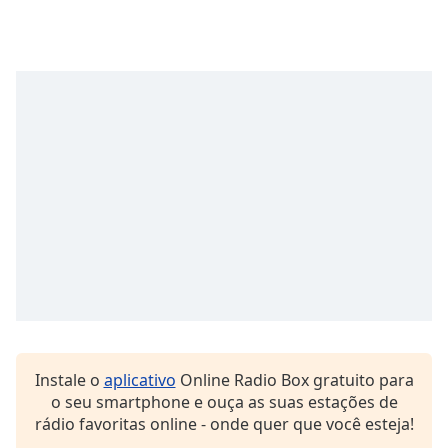
Family
Reset
Done
Close
Modal
Dialog
End
of
dialog
window.
Instale o
aplicativo
Online Radio Box gratuito para
o seu smartphone e ouça as suas estações de
rádio favoritas online - onde quer que você esteja!