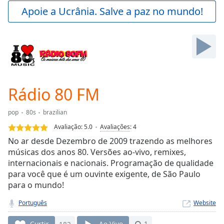
Play
Apoie a Ucrânia. Salve a paz no mundo!
Video
Play
Skip
Backward
Skip
Forward
Mute
Current
Rádio 80 FM
Time
0:00
/
pop
80s
brazilian
Duration
-:-
Avaliação:
5.0
Avaliações
:
4
Loaded
:
No ar desde Dezembro de 2009 trazendo as melhores
0.00%
músicas dos anos 80. Versões ao-vivo, remixes,
Stream
internacionais e nacionais. Programação de qualidade
Type
LIVE
para você que é um ouvinte exigente, de São Paulo
Seek to
live,
para o mundo!
currently
behind
Português
Website
live
LIVE
Remaining
Curtir
182
Ao Vivo
1