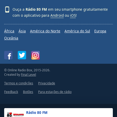
Ouça a
Rádio 80 FM
em seu smartphone gratuitamente
com o aplicativo para
Android
ou
iOS
!
África
Ásia
América do Norte
América do Sul
Europa
Oceânia
© Online Radio Box, 2015-2026.
Created by
Final Level
Termos e condições
Privacidade
Feedback
Botões
Para estações de rádio
Rádio 80 FM