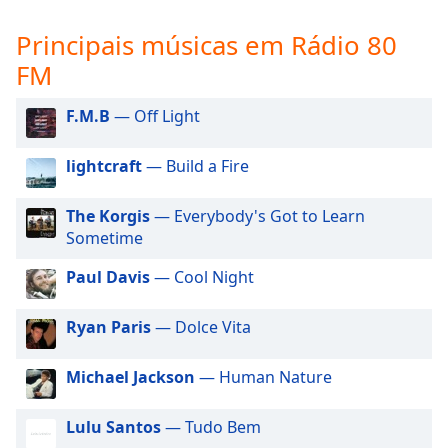
subtitles
settings
Principais músicas em Rádio 80
dialog
FM
subtitles
off
,
selected
F.M.B
— Off Light
Audio
lightcraft
— Build a Fire
Track
Picture-
The Korgis
— Everybody's Got to Learn
in-
Sometime
Picture
Fullscreen
Paul Davis
— Cool Night
This
is
a
Ryan Paris
— Dolce Vita
modal
window.
Michael Jackson
— Human Nature
Beginning
Lulu Santos
— Tudo Bem
of