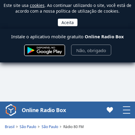
Este site usa
cookies
. Ao continuar utilizando o site, você está de
acordo com a nossa política de utilização de cookies.
Instale o aplicativo mobile gratuito
Online Radio Box
Não, obrigado
Online Radio Box
Video
Player
is
Brasil
São Paulo
São Paulo
Rádio 80 FM
loading.