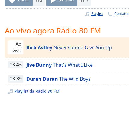
Time
-
-:-
Playlist
Contatos
1x
Ao vivo agora Rádio 80 FM
Playback
Rate
Ao
Chapters
Rick Astley
Never Gonna Give You Up
vivo
Chapters
13:43
Jive Bunny
That's What I Like
Descriptions
13:39
Duran Duran
The Wild Boys
descriptions
off
,
Playlist da Rádio 80 FM
selected
Subtitles
subtitles
settings
,
opens