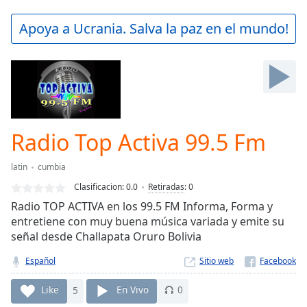
loading.
Play
Apoya a Ucrania. Salva la paz en el mundo!
Video
Play
Skip
Backward
Skip
Forward
Mute
Current
Radio Top Activa 99.5 Fm
Time
0:00
/
latin
cumbia
Duration
-:-
Clasificacion:
0.0
Retiradas
:
0
Loaded
:
Radio TOP ACTIVA en los 99.5 FM Informa, Forma y
0.00%
entretiene con muy buena música variada y emite su
Stream
señal desde Challapata Oruro Bolivia
Type
LIVE
Seek to
Español
Sitio web
live,
currently
behind
Like
5
En Vivo
0
live
LIVE