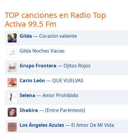
opens
subtitles
TOP canciones en Radio Top
settings
dialog
Activa 99.5 Fm
subtitles
off
,
Gilda
— Corazón valiente
selected
Gilda Noches Vacias
Audio
Track
Grupo Frontera
— Ojitos Rojos
Picture-
in-
Picture
Carin León
— QUE VUELVAS
Fullscreen
This
Selena
— Amor Prohibido
is
a
modal
Shakira
— (Entre Paréntesis)
window.
Los Ángeles Azules
— El Amor De Mi Vida
Beginning