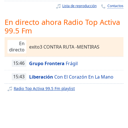
Remaining
Lista de reproducción
Contactos
Time
-
-:-
En directo ahora Radio Top Activa
1x
99.5 Fm
Playback
Rate
En
exito3 CONTRA RUTA -MENTIRAS
Chapters
directo
Chapters
15:46
Grupo Frontera
Frágil
Descriptions
15:43
Liberación
Con El Corazón En La Mano
descriptions
off
,
Radio Top Activa 99.5 Fm playlist
selected
Subtitles
subtitles
settings
,