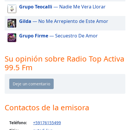
of
Grupo Teocalli
— Nadie Me Vera Llorar
dialog
window.
Gilda
— No Me Arrepiento de Este Amor
Escape
will
cancel
Grupo Firme
— Secuestro De Amor
and
close
the
Su opinión sobre Radio Top Activa
window.
99.5 Fm
Text
Color
Opacity
Contactos de la emisora
Text
Background
Teléfono:
+59176155499
Color