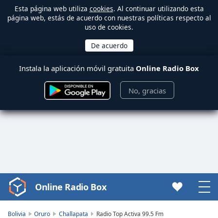
Esta página web utiliza
cookies
. Al continuar utilizando esta
página web, estás de acuerdo con nuestras políticas respecto al
uso de cookies.
Instala la aplicación móvil gratuita
Online Radio Box
No, gracias
Online Radio Box
Video
Player
is
Bolivia
Oruro
Challapata
Radio Top Activa 99.5 Fm