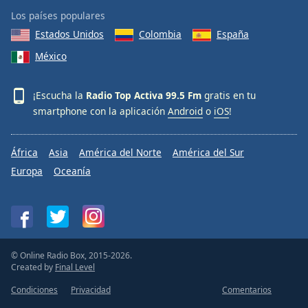
Los países populares
Estados Unidos
Colombia
España
México
¡Escucha la
Radio Top Activa 99.5 Fm
gratis en tu
smartphone con la aplicación
Android
o
iOS
!
África
Asia
América del Norte
América del Sur
Europa
Oceanía
© Online Radio Box, 2015-2026.
Created by
Final Level
Condiciones
Privacidad
Comentarios