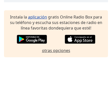
Font
Family
Instala la
aplicación
gratis Online Radio Box para
su teléfono y escucha sus estaciones de radio en
Reset
línea favoritas dondequiera que esté!
Done
Close
Modal
Dialog
End
otras opciones
of
dialog
window.