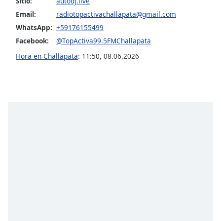
Sitio:
autodj.live
Email:
radiotopactivachallapata@gmail.com
Opacity
WhatsApp:
+59176155499
Facebook:
@TopActiva99.5FMChallapata
Caption
Hora en Challapata
:
11:50
,
08.06.2026
Area
Background
Color
Opacity
Font
Size
Text
Edge
Style