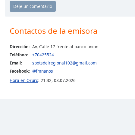
Chapters
Chapters
Descriptions
Contactos de la emisora
descriptions
off
,
Dirección:
Av, Calle 17 frente al banco union
selected
Teléfono:
+70425524
Subtitles
Email:
spotsdelregional102@gmail.com
Facebook:
@fmnanos
subtitles
settings
,
Hora en Oruro
:
21:32
,
08.07.2026
opens
subtitles
settings
dialog
subtitles
off
,
selected