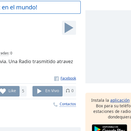
z en el mundo!
radas
:
0
via. Una Radio trasmitido atravez
Like
5
En Vivo
0
Instala la
aplicación
Contactos
Box para su teléf
estaciones de radio
dondequiera