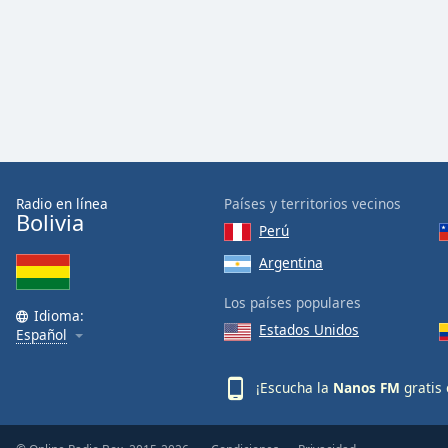
Audio
Track
Picture-
in-
Picture
Fullscreen
This
is
a
modal
Radio en línea
Países y territorios vecinos
Bolivia
window.
Perú
Argentina
Beginning
of
Los países populares
dialog
Idioma:
Estados Unidos
Español
window.
Escape
will
¡Escucha la
Nanos FM
gratis 
cancel
and
close