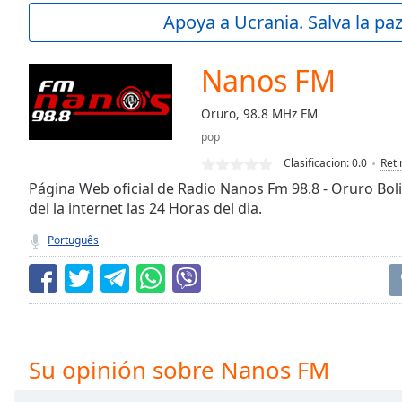
Current
Apoya a Ucrania. Salva la pa
Time
0:00
/
Duration
-:-
Nanos FM
Loaded
:
0.00%
Oruro, 98.8 MHz FM
0:00
pop
Stream
Type
LIVE
Clasificacion:
0.0
Reti
Seek to
Página Web oficial de Radio Nanos Fm 98.8 - Oruro Boli
live,
del la internet las 24 Horas del dia.
currently
behind
live
LIVE
Português
Remaining
Time
-
-:-
1x
Playback
Su opinión sobre Nanos FM
Rate