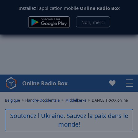
Installez l'application mobile
Online Radio Box
Non, merci
Online Radio Box
Video
Player
is
Belgique
Flandre-Occidentale
Middelkerke
DANCE TRAXX online
loading.
Play
Soutenez l'Ukraine. Sauvez la paix dans le
Video
monde!
Play
Skip
Backward