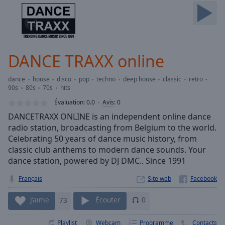
Skip
Forward
Mute
Current
Time
0:00
DANCE TRAXX online
/
Duration
-:-
dance
house
disco
pop
techno
deep house
classic
retro
Loaded
:
90s
80s
70s
hits
0.00%
Évaluation:
0.0
Avis
:
0
Stream
Type
DANCETRAXX ONLINE is an independent online dance
LIVE
radio station, broadcasting from Belgium to the world.
Seek to
live,
Celebrating 50 years of dance music history, from
currently
classic club anthems to modern dance sounds. Your
behind
live
LIVE
dance station, powered by DJ DMC.. Since 1991
Remaining
Français
Site web
Time
-
-:-
J’aime
73
Écouter
0
1x
Playlist
Webcam
Programme
Contacts