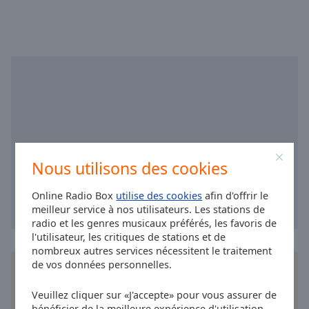
Area
Background
Color
Opacity
Font
Size
Nous utilisons des cookies
Text
Edge
Online Radio Box
utilise des cookies
afin d'offrir le
Style
meilleur service à nos utilisateurs. Les stations de
radio et les genres musicaux préférés, les favoris de
l'utilisateur, les critiques de stations et de
Font
nombreux autres services nécessitent le traitement
Family
de vos données personnelles.
Installez
l'application
gratuite Online Radio Box
pour votre téléphone intelligent et d'écouter vos
Veuillez cliquer sur «J'accepte» pour vous assurer de
stations de radio préférées en ligne où que vous
Reset
bénéficier de la meilleure expérience d'utilisation