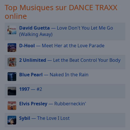
Top Musiques sur DANCE TRAXX
selected
online
Audio
Track
David Guetta
— Love Don't You Let Me Go
Picture-
(Walking Away)
in-
Picture
D-Hool
— Meet Her at the Love Parade
Fullscreen
This
2 Unlimited
— Let the Beat Control Your Body
is
a
modal
Blue Pearl
— Naked In the Rain
window.
1997
— #2
Beginning
of
Elvis Presley
— Rubberneckin'
dialog
window.
Sybil
— The Love I Lost
Escape
will