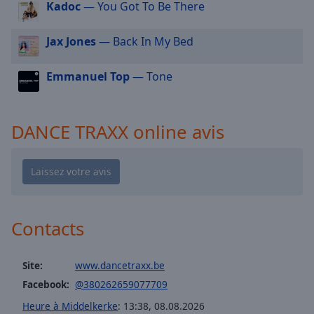
cancel
Kadoc
— You Got To Be There
and
close
Jax Jones
— Back In My Bed
the
window.
Emmanuel Top
— Tone
Text
Color
DANCE TRAXX online avis
Opacity
Text
Background
Contacts
Color
Opacity
Site:
www.dancetraxx.be
Facebook:
@380262659077709
Caption
Heure à Middelkerke
:
13:38
,
08.08.2026