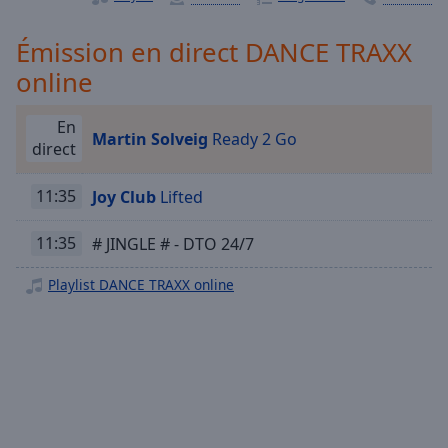
Playback
Rate
Émission en direct DANCE TRAXX
Chapters
online
Chapters
En
Descriptions
Martin Solveig
Ready 2 Go
direct
descriptions
off
,
11:35
Joy Club
Lifted
selected
11:35
# JINGLE # - DTO 24/7
Subtitles
Playlist DANCE TRAXX online
subtitles
settings
,
opens
subtitles
settings
dialog
subtitles
off
,