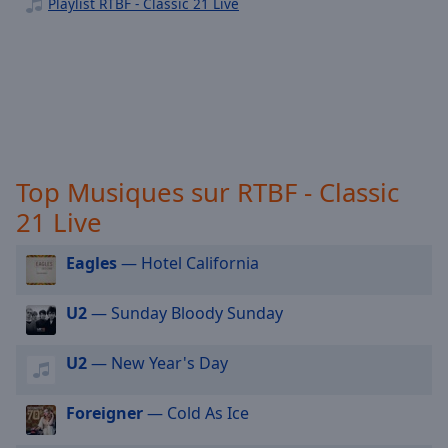
Playlist RTBF - Classic 21 Live
selected
RTBF - Musiq3
RTBF - La Première
Audio
Track
Tarmac
Picture-
RTBF Viva+
in-
Picture
RTBF - JAM.
Fullscreen
Top Musiques sur RTBF - Classic
This
is
21 Live
a
modal
Eagles
— Hotel California
window.
U2
— Sunday Bloody Sunday
Beginning
of
U2
— New Year's Day
dialog
window.
Escape
Foreigner
— Cold As Ice
will