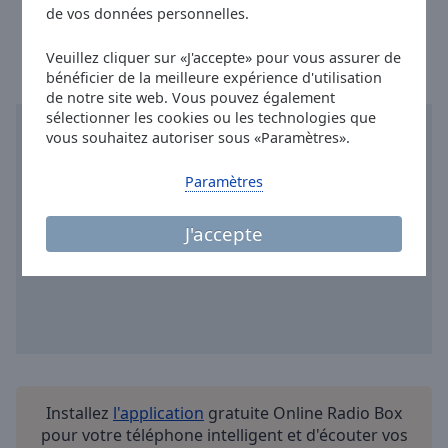
Heure à Bruxelles
:
12:46
,
08.06.2026
Done
de vos données personnelles.
Close
Modal
Veuillez cliquer sur «J'accepte» pour vous assurer de
Dialog
bénéficier de la meilleure expérience d'utilisation
End
de notre site web. Vous pouvez également
of
sélectionner les cookies ou les technologies que
dialog
vous souhaitez autoriser sous «Paramètres».
window.
Paramètres
J'accepte
Installez
l'application
gratuite Online Radio Box
pour votre téléphone intelligent et d'écouter vos