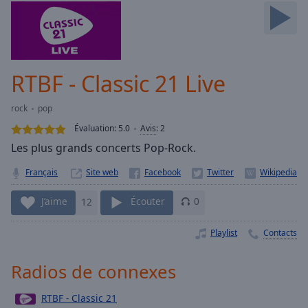
Skip
Forward
Mute
Current
Time
0:00
RTBF - Classic 21 Live
/
Duration
-:-
rock
pop
Loaded
:
0.00%
Évaluation:
5.0
Avis
:
2
Stream
Les plus grands concerts Pop-Rock.
Type
LIVE
Français
Site web
Seek to
live,
currently
J’aime
12
Écouter
0
behind
live
LIVE
Remaining
Playlist
Contacts
Time
-
-:-
Radios de connexes
1x
RTBF - Classic 21