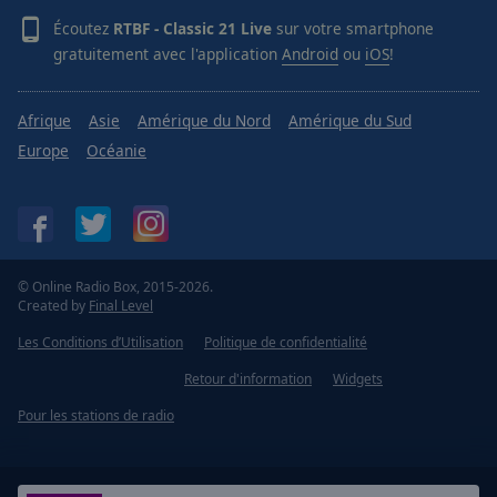
Écoutez
RTBF - Classic 21 Live
sur votre smartphone
gratuitement avec l'application
Android
ou
iOS
!
Afrique
Asie
Amérique du Nord
Amérique du Sud
Europe
Océanie
© Online Radio Box, 2015-2026.
Created by
Final Level
Les Conditions d’Utilisation
Politique de confidentialité
Retour d'information
Widgets
Pour les stations de radio