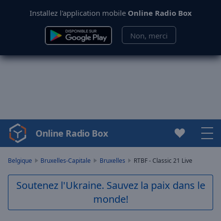
Installez l'application mobile
Online Radio Box
Non, merci
Online Radio Box
Video
Player
is
Belgique
Bruxelles-Capitale
Bruxelles
RTBF - Classic 21 Live
loading.
Play
Soutenez l'Ukraine. Sauvez la paix dans le
Video
monde!
Play
Skip
Backward