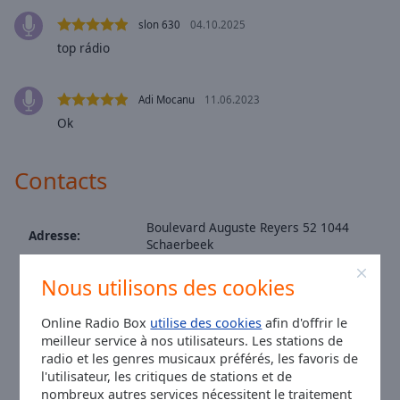
Area
slon 630
04.10.2025
Background
Color
top rádio
Opacity
Adi Mocanu
11.06.2023
Ok
Font
Size
Contacts
Text
Boulevard Auguste Reyers 52 1044
Adresse:
Edge
Schaerbeek
Style
Numéro de
+02/737 21 11
Nous utilisons des cookies
téléphone:
Site:
www.rtbf.be
Font
Online Radio Box
utilise des cookies
afin d'offrir le
Family
Facebook:
@classic21
meilleur service à nos utilisateurs. Les stations de
Twitter:
@Classic21
radio et les genres musicaux préférés, les favoris de
l'utilisateur, les critiques de stations et de
Instagram:
@classic21rtbf
Reset
nombreux autres services nécessitent le traitement