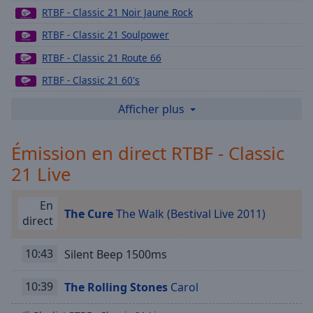
Playback
RTBF - Classic 21 Noir Jaune Rock
Rate
RTBF - Classic 21 Soulpower
Chapters
RTBF - Classic 21 Route 66
Chapters
RTBF - Classic 21 60's
Descriptions
RTBF - Classic 21 70's
Afficher plus
descriptions
RTBF - Classic 21 80's
off
,
Émission en direct RTBF - Classic
selected
RTBF - Classic 21 90's
21 Live
RTBF - Classic 21 Metal
Subtitles
RTBF - Classic 21 Blues
subtitles
En
The Cure
The Walk (Bestival Live 2011)
RTBF - Classic 21 Underground
settings
,
direct
opens
RTBF - classic 21 80's New Wave
subtitles
10:43
Silent Beep 1500ms
RTBF - Tipik
settings
dialog
RTBF Vivacité Bruxelles
10:39
The Rolling Stones
Carol
subtitles
RTBF Mix
off
,