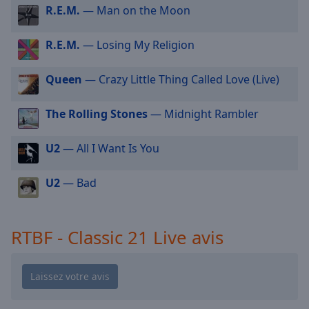
cancel
R.E.M.
— Man on the Moon
and
close
R.E.M.
— Losing My Religion
the
window.
Queen
— Crazy Little Thing Called Love (Live)
Text
Color
The Rolling Stones
— Midnight Rambler
U2
— All I Want Is You
Opacity
U2
— Bad
Text
Background
Color
RTBF - Classic 21 Live avis
Opacity
Caption