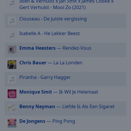
Ilsen & Verhulst x Jan Smit x James Cooke x
selected
Gert Verhulst - Mooi Zo (2021)
Audio
Clouseau - De juiste vergissing
Track
Isabelle A - He Lekker Beest
Picture-
in-
Picture
Emma Heesters
— Rendez-Vous
Fullscreen
This
is
Chris Bauer
— La La Londen
a
modal
Piranha - Garry Hagger
window.
Monique Smit
— Ik Wil Je Helemaal
Beginning
of
Benny Neyman
— Liefde Is Als Een Sigaret
dialog
window.
Escape
De Jongens
— Ping Pong
will