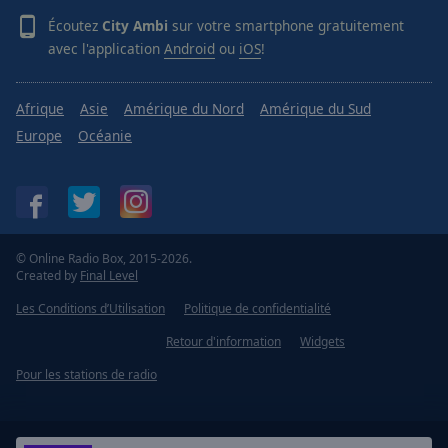
Écoutez
City Ambi
sur votre smartphone gratuitement
avec l'application
Android
ou
iOS
!
Afrique
Asie
Amérique du Nord
Amérique du Sud
Europe
Océanie
© Online Radio Box, 2015-2026.
Created by
Final Level
Les Conditions d’Utilisation
Politique de confidentialité
Retour d'information
Widgets
Pour les stations de radio