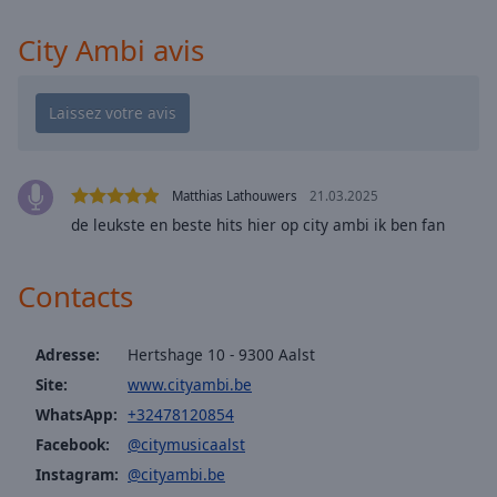
cancel
and
City Ambi avis
close
the
window.
Text
Color
Matthias Lathouwers
21.03.2025
de leukste en beste hits hier op city ambi ik ben fan
Opacity
Contacts
Text
Background
Color
Adresse:
Hertshage 10 - 9300 Aalst
Site:
www.cityambi.be
WhatsApp:
+32478120854
Opacity
Facebook:
@citymusicaalst
Instagram:
@cityambi.be
Caption