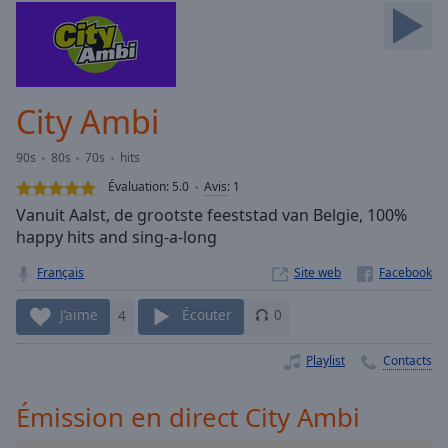
Skip
Forward
Mute
Current
Time
0:00
City Ambi
/
Duration
-:-
90s
80s
70s
hits
Loaded
:
0.00%
Évaluation:
5.0
Avis
:
1
Stream
Vanuit Aalst, de grootste feeststad van Belgie, 100%
Type
LIVE
happy hits and sing-a-long
Seek to
live,
Français
Site web
currently
behind
J’aime
4
Écouter
0
live
LIVE
Remaining
Time
-
Playlist
Contacts
-:-
Émission en direct City Ambi
1x