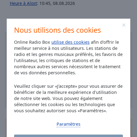
Area
Heure à Alost
:
10:45
,
08.08.2026
Background
Color
Nous utilisons des cookies
Opacity
Online Radio Box
utilise des cookies
afin d'offrir le
meilleur service à nos utilisateurs. Les stations de
Font
radio et les genres musicaux préférés, les favoris de
Size
l'utilisateur, les critiques de stations et de
nombreux autres services nécessitent le traitement
de vos données personnelles.
Text
Edge
Veuillez cliquer sur «J'accepte» pour vous assurer de
Style
bénéficier de la meilleure expérience d'utilisation
de notre site web. Vous pouvez également
sélectionner les cookies ou les technologies que
Font
vous souhaitez autoriser sous «Paramètres».
Family
Paramètres
Installez
l'application
gratuite Online Radio Box
pour votre téléphone intelligent et d'écouter vos
Reset