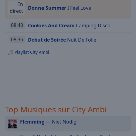
Playback
En
Rate
Donna Summer
I Feel Love
direct
Chapters
08:40
Cookies And Cream
Camping Disco
Chapters
08:36
Debut de Soirée
Nuit De Folie
Descriptions
descriptions
Playlist City Ambi
off
,
selected
Subtitles
subtitles
settings
,
opens
Top Musiques sur City Ambi
subtitles
settings
dialog
Flemming
— Niet Nodig
subtitles
off
,