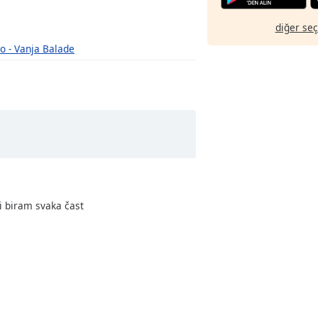
diğer se
o - Vanja Balade
i biram svaka čast