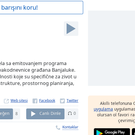
barışını koru!
čela sa emitovanjem programa
svakodnevnice građana Banjaluke.
ednosti koje su specifične za zivot u
trukture, prostornog planiranja,
Web sitesi
Akıllı telefonuna
uygulama
uygulaması
eğen
8
Canlı Dinle
0
olursan ol favori r
çevrimiç
Kontaklar