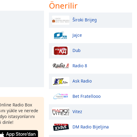
Önerilir
Široki Brijeg
Jajce
Dub
Radio 8
Ask Radio
Bet Fratellooo
 Online Radio Box
nı yükle ve nerede
Vitez
adyo istasyonlarını
i dinle!
DM Radio Bijeljina