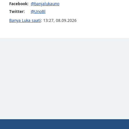
Audio
Facebook:
@banjalukauno
Track
Twitter:
@UnoBl
Picture-
Banya Luka saati
:
13:27
,
08.09.2026
in-
Picture
Fullscreen
This
is
a
modal
window.
Beginning
of
dialog
window.
Escape
will
cancel
and
close