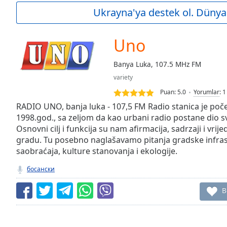
Current
Ukrayna'ya destek ol. Dünya 
Time
0:00
/
Duration
-:-
Uno
Loaded
:
0.00%
Banya Luka, 107.5 MHz FM
0:00
variety
Stream
Type
LIVE
Puan:
5.0
Yorumlar
:
1
Seek to
RADIO UNO, banja luka - 107,5 FM Radio stanica je po
live,
1998.god., sa zeljom da kao urbani radio postane dio 
currently
Osnovni cilj i funkcija su nam afirmacija, sadrzaji i vrij
behind
live
LIVE
gradu. Tu posebno naglašavamo pitanja gradske infras
Remaining
saobraćaja, kulture stanovanja i ekologije.
Time
-
-:-
босански
1x
B
Playback
Rate