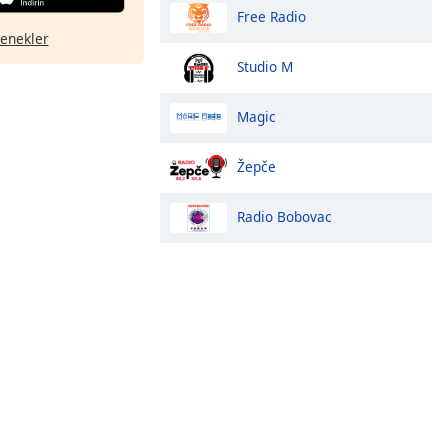
Free Radio
çenekler
Studio M
Magic
Žepče
Radio Bobovac