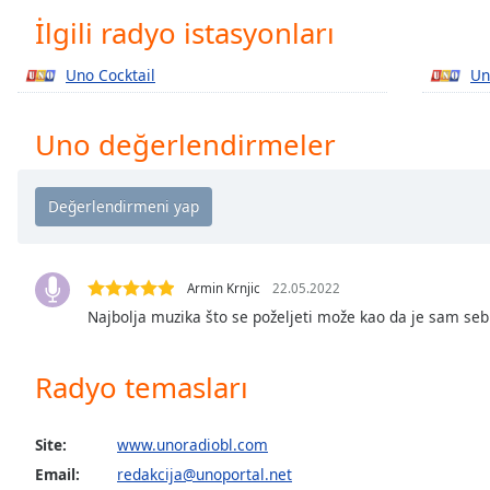
Chapters
İlgili radyo istasyonları
Chapters
Uno Cocktail
Un
Descriptions
descriptions
Uno değerlendirmeler
off
,
selected
Subtitles
subtitles
settings
,
Armin Krnjic
22.05.2022
opens
Najbolja muzika što se poželjeti može kao da je sam seb
subtitles
settings
Radyo temasları
dialog
subtitles
off
,
Site:
www.unoradiobl.com
selected
Email:
redakcija@unoportal.net