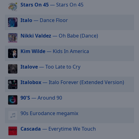
off
,
Stars On 45
— Stars On 45
selected
Italo
— Dance Floor
Audio
Track
Nikki Valdez
— Oh Babe (Dance)
Picture-
in-
Picture
Kim Wilde
— Kids In America
Fullscreen
This
Italove
— Too Late to Cry
is
a
Italobox
— Italo Forever (Extended Version)
modal
window.
90'S
— Around 90
Beginning
of
90s Eurodance megamix
dialog
window.
Cascada
— Everytime We Touch
Escape
will