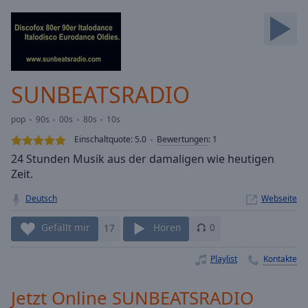
Backward
Skip
Forward
Mute
Current
Time
0:00
SUNBEATSRADIO
/
Duration
-:-
pop
90s
00s
80s
10s
Loaded
:
0.00%
Einschaltquote:
5.0
Bewertungen
:
1
Stream
24 Stunden Musik aus der damaligen wie heutigen
Type
LIVE
Zeit.
Seek to
live,
Deutsch
Webseite
currently
behind
Gefällt mir
17
Hören
0
live
LIVE
Remaining
Time
-
Playlist
Kontakte
-:-
Jetzt Online SUNBEATSRADIO
1x