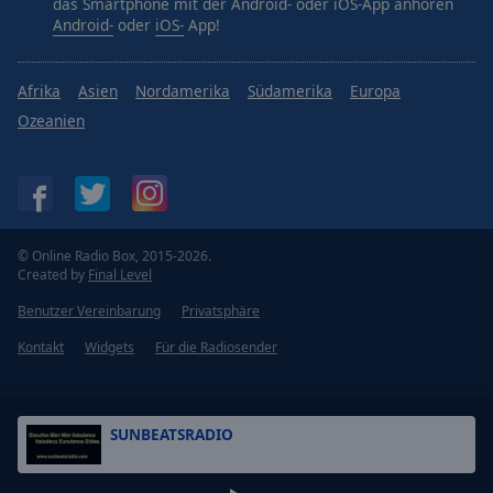
das Smartphone mit der Android- oder iOS-App anhören
Android-
oder
iOS-
App!
Afrika
Asien
Nordamerika
Südamerika
Europa
Ozeanien
© Online Radio Box, 2015-2026.
Created by
Final Level
Benutzer Vereinbarung
Privatsphäre
Kontakt
Widgets
Für die Radiosender
SUNBEATSRADIO