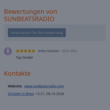
cancel
Bewertungen von
and
close
SUNBEATSRADIO
the
window.
Text
Color
Andre Griechen
03.01.2023
Opacity
Top Sender
Kontakte
Text
Background
Color
Website:
www.sunbeatsradio.com
Ortszeit in Wien
:
13:21
,
08.10.2026
Opacity