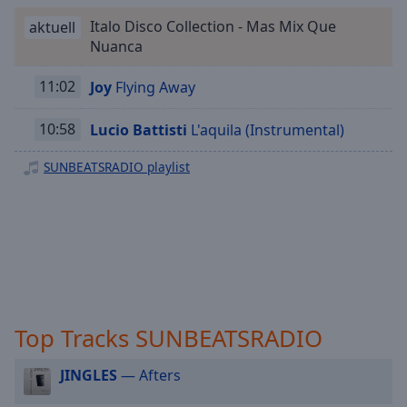
Playback
Italo Disco Collection - Mas Mix Que
aktuell
Rate
Nuanca
Chapters
11:02
Joy
Flying Away
Chapters
10:58
Lucio Battisti
L'aquila (Instrumental)
Descriptions
SUNBEATSRADIO playlist
descriptions
off
,
selected
Subtitles
subtitles
settings
,
opens
Top Tracks SUNBEATSRADIO
subtitles
settings
JINGLES
— Afters
dialog
subtitles