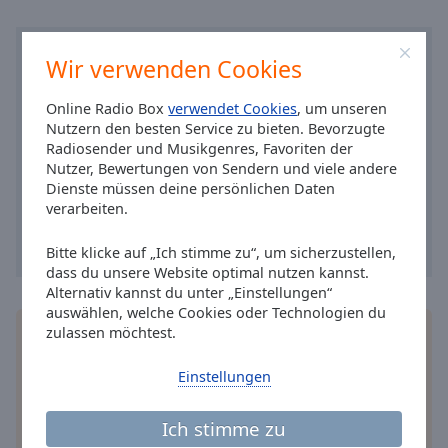
Caption
Area
Background
Wir verwenden Cookies
Color
Online Radio Box
verwendet Cookies
, um unseren
Opacity
Nutzern den besten Service zu bieten. Bevorzugte
Radiosender und Musikgenres, Favoriten der
Nutzer, Bewertungen von Sendern und viele andere
Font
Dienste müssen deine persönlichen Daten
Size
verarbeiten.
Bitte klicke auf „Ich stimme zu“, um sicherzustellen,
Text
dass du unsere Website optimal nutzen kannst.
Edge
Alternativ kannst du unter „Einstellungen“
Style
auswählen, welche Cookies oder Technologien du
zulassen möchtest.
Installieren Sie gratis
Gratisapp
auf Ihrem
Smartphone die Online Radio Box-App und hören
Font
Einstellungen
Sie Ihr Lieblingsradio online an, wo Sie immer
Family
wollen.
Ich stimme zu