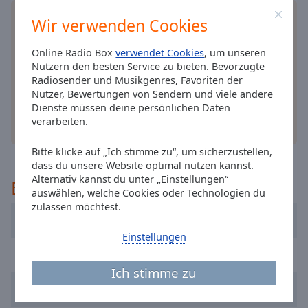
off
,
Installieren Sie gratis
Gratisapp
auf Ihrem
Wir verwenden Cookies
selected
Smartphone die Online Radio Box-App und hören
Sie Ihr Lieblingsradio online an, wo Sie immer
Audio
Online Radio Box
verwendet Cookies
, um unseren
Track
wollen.
Nutzern den besten Service zu bieten. Bevorzugte
Radiosender und Musikgenres, Favoriten der
Picture-
Nutzer, Bewertungen von Sendern und viele andere
in-
Dienste müssen deine persönlichen Daten
Picture
verarbeiten.
andere Optionen
Fullscreen
This
Bitte klicke auf „Ich stimme zu“, um sicherzustellen,
is
dass du unsere Website optimal nutzen kannst.
a
Alternativ kannst du unter „Einstellungen“
Empfohlen
modal
auswählen, welche Cookies oder Technologien du
window.
zulassen möchtest.
Kronehit 105.8
Beginning
Einstellungen
of
Arabella Wien
dialog
Ich stimme zu
window.
Radio SOL international
Escape
will