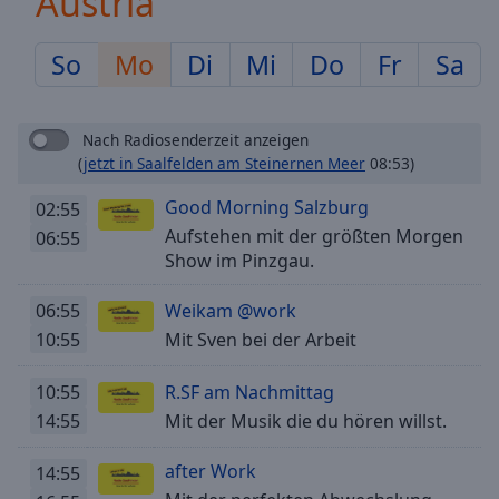
Austria
Backward
Skip
Forward
So
Mo
Di
Mi
Do
Fr
Sa
Mute
Current
Time
0:00
Nach Radiosenderzeit anzeigen
/
(
jetzt in Saalfelden am Steinernen Meer
08:53)
Duration
-:-
Loaded
:
Good Morning Salzburg
02:55
0.00%
Aufstehen mit der größten Morgen
06:55
Stream
Show im Pinzgau.
Type
LIVE
Seek to
06:55
Weikam @work
live,
10:55
Mit Sven bei der Arbeit
currently
behind
live
LIVE
10:55
R.SF am Nachmittag
Remaining
Time
-
14:55
Mit der Musik die du hören willst.
-:-
after Work
14:55
1x