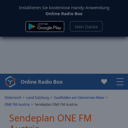
Installieren Sie kostenlose Handy-Anwendung
Online Radio Box
Nein Danke
Online Radio Box
Video
Player
is
Österreich
Land Salzburg
Saalfelden am Steinernen Meer
loading.
ONE FM Austria
Sendeplan ONE FM Austria
Play
Video
Sendeplan ONE FM
Play
Skip