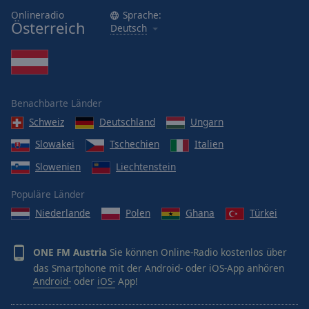
Caption
Onlineradio
Sprache:
Area
Österreich
Deutsch
Background
Color
Opacity
Benachbarte Länder
Schweiz
Deutschland
Ungarn
Font
Size
Slowakei
Tschechien
Italien
Slowenien
Liechtenstein
Text
Populäre Länder
Edge
Niederlande
Polen
Ghana
Türkei
Style
ONE FM Austria
Sie können Online-Radio kostenlos über
Font
Family
das Smartphone mit der Android- oder iOS-App anhören
Android-
oder
iOS-
App!